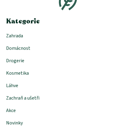
a
t
í
Kategorie
Zahrada
Domácnost
Drogerie
Kosmetika
Láhve
Zachraň a ušetři
Akce
Novinky