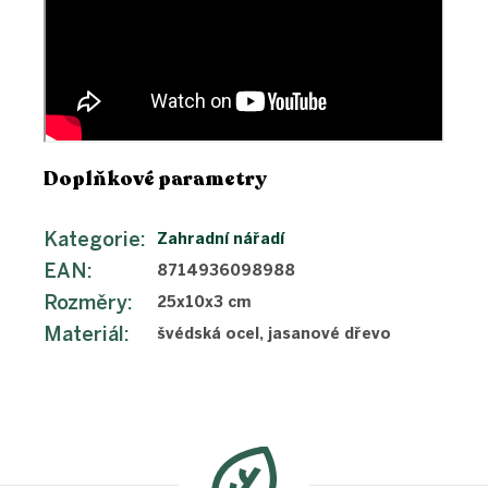
Doplňkové parametry
Kategorie
:
Zahradní nářadí
EAN
:
8714936098988
Rozměry
:
25x10x3 cm
Materiál
:
švédská ocel, jasanové dřevo
Z
á
p