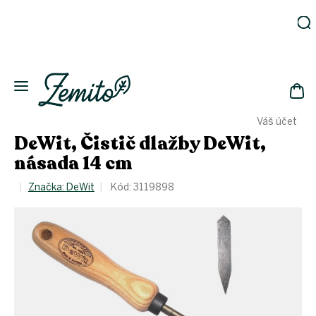
Přejít
na
obsah
Zahrada
Eko
domácnost
NÁK
Drogerie
Váš účet
KOŠ
Kosmetika
DeWit, Čistič dlažby DeWit,
Eko
násada 14 cm
láhve
Akce
Značka:
DeWit
Kód:
3119898
Zachraň
a ušetři
Novinky
Vánoce
Přihlášení