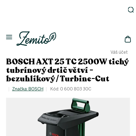
Přejít
na
obsah
Zahrada
Eko
domácnost
NÁK
Drogerie
Váš účet
KOŠ
Kosmetika
BOSCH AXT 25 TC 2500W tichý
Eko
tubrínový drtič větví -
láhve
bezuhlíkový / Turbine-Cut
Akce
Značka:
BOSCH
Kód:
0 600 803 30C
Zachraň
a ušetři
Novinky
Vánoce
Přihlášení