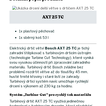
AXT 25 TC
1x plastový pěchovač
1x sběrný koš 53 l
Elektrický drtič větví
Bosch AXT 25 TC
je tichý
zahradní štěpkovač s turbínovým drticím ústrojím
(technologie Turbine Cut Technology), které vyniká
svou vysokou účinností při zpracování zahradního
materiálu. Turbínový drtič Bosch zvládne bez
problémů rozdrtit větve až do tloušťky 45 mm,
husté trnité křoviny i staré listí ze zahrady.
Turbínový drticí systém navíc umožňuje rychlejší
drcení s výkonem až 230 kg za hodinu.
Systém „Turbine-Cut“ pro rychlý tok materiálu
Turbínový drtič AXT 25 TC využívá jedinečnou
technologii s turbínovým drcením, která předchází