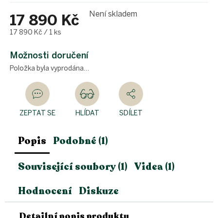
Není skladem
17 890 Kč
Měrná
17 890 Kč / 1 ks
cena:
Možnosti doručení
Položka byla vyprodána…
ZEPTAT SE
HLÍDAT
SDÍLET
Popis
Podobné (1)
Související soubory (1)
Videa (1)
Hodnocení
Diskuze
Detailní popis produktu