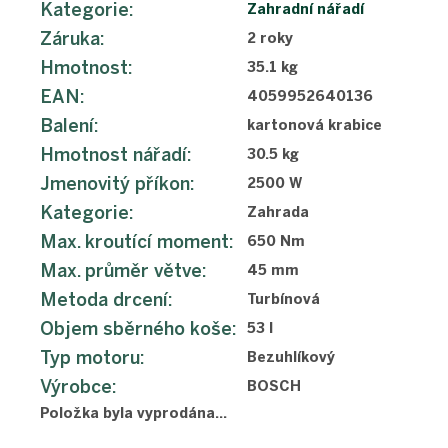
Kategorie
:
Zahradní nářadí
Záruka
:
2 roky
Hmotnost
:
35.1 kg
EAN
:
4059952640136
Balení
:
kartonová krabice
Hmotnost nářadí
:
30.5 kg
Jmenovitý příkon
:
2500 W
Kategorie
:
Zahrada
Max. kroutící moment
:
650 Nm
Max. průměr větve
:
45 mm
Metoda drcení
:
Turbínová
Objem sběrného koše
:
53 l
Typ motoru
:
Bezuhlíkový
Výrobce
:
BOSCH
Položka byla vyprodána…