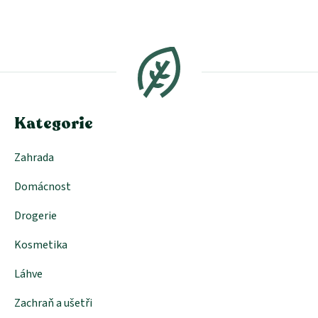
Z
á
p
a
t
í
Kategorie
Zahrada
Domácnost
Drogerie
Kosmetika
Láhve
Zachraň a ušetři