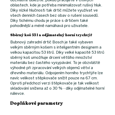
oblastech, kde je potřeba minimalizovat rušivý hluk.
Díky nízké hlučnosti tak drtič můžete využívat ve
všech denních časech bez obav o rušení sousedů.
Díky tichému chodu je práce s drtičem také
pohodlnější a méně namáhavá pro uživatele.
Sběrný koš 53 l a odjímatelný horní trychtýř
Bubnový zahradní drtič Bosch je také vybaven
velkým sběrným košem s inteligentním designem a
velkou kapacitou 53 litrů. Díky velké kapacitě 53 litrů
sběrný koš umožňuje drcení většího množství
materiálu bez častého vysypávání. To je obzvláště
výhodné při zpracování velkých objemů větví a
dřevního materiálu. Odpojením horního trychtýře lze
navíc velikost stěpkovače snížit pouze na 67 cm.
Oproti předchozí verzi štěpkovače je tak velikost
skladování snížena až o 30 % - díky odjímatelné horní
nálevce.
Doplňkové parametry