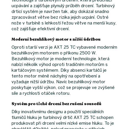
ucpávání a zajišťuje plynulý průběh drcení. Turbínový
drticí systém je navržen tak, aby dokázal snadno
zpracovávat větve bez rizika jejich ucpání. Ostré
nože v turbíně s lehkostí řežou větve na menší kusy,
což zajišťuje efektivní drcení.
Moderní bezuhlíkový motor s nižší údržbou
Oproti starší verzi je AXT 25 TC vybavené moderním
bezuhlíkovým motorem o příkonu 2500 W.
Bezuhlíkový motor je moderní technologie, která
nabízí několik výhod oproti tradičním motorům s
kartáčovým systémem. Díky absenci kartáčů je
tento motor méně náchylný na opotřebení a
vyžaduje nižší údržbu. Navíc bezuhlíkový motor
poskytuje vyšší výkon, což se projevuje ve zvýšené
síle a rychlosti otáček rotoru.
Systém pro tiché drcení bez rušení sousedů
Díky inovativnímu designu a použití speciálních
tlumičů hluku je turbínový drtič AXT 25 TC schopen
produkovat při drcení velmi nízké emise hluku. To je
obzvláště důležité, pokud pracujete v citlivých