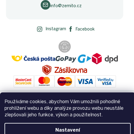
info@zemito.cz
Instagram
Facebook
Používáme cookies, abychom Vám umožnili pohodlné
Vytvořil Shoptet
prohlížení webu a díky analýze provozu webu neustále
zlepšovali jeho funkce, výkon a použitelnost.
Copyright 2026
Zemito.cz
. Všechna práva vyhrazena.
Upravit
Nastavení
nastavení cookies