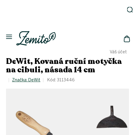
Přejít
na
obsah
Zahrada
Eko
domácnost
NÁK
Drogerie
Váš účet
KOŠ
Kosmetika
DeWit, Kovaná ruční motyčka
Eko
na cibuli, násada 14 cm
láhve
Akce
Značka:
DeWit
Kód:
3113446
Zachraň
a ušetři
Novinky
Vánoce
Přihlášení