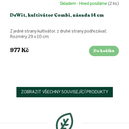
Skladem - Hned posíláme
(2 ks)
DeWit, kultivátor Combi, násada 14 cm
Z jedné strany kultivátor, z druhé strany podřezávač.
Rozměry 29 x 10 cm.
977 Kč
Do košíku
ZOBRAZIT VŠECHNY SOUVISEJÍCÍ PRODUKTY
Z
á
p
a