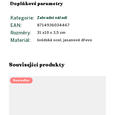
Doplňkové parametry
Kategorie
:
Zahradní nářadí
EAN
:
8714936034467
Rozměry
:
31 x10 x 3,5 cm
Materiál
:
švédská ocel, jasanové dřevo
Související produkty
Bestseller