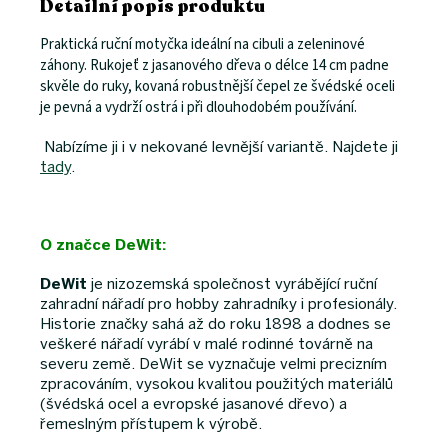
Detailní popis produktu
Praktická ruční motyčka ideální na cibuli a zeleninové
záhony. Rukojeť z jasanového dřeva o délce 14 cm padne
skvěle do ruky, kovaná robustnější čepel ze švédské oceli
je pevná a vydrží ostrá i při dlouhodobém používání.
Nabízíme ji i v nekované levnější variantě. Najdete ji
tady
.
O značce DeWit:
DeWit
je nizozemská společnost vyrábějící ruční
zahradní nářadí pro hobby zahradníky i profesionály.
Historie značky sahá až do roku 1898 a dodnes se
veškeré nářadí vyrábí v malé rodinné továrně na
severu země. DeWit se vyznačuje velmi precizním
zpracováním, vysokou kvalitou použitých materiálů
(švédská ocel a evropské jasanové dřevo) a
řemeslným přístupem k výrobě.