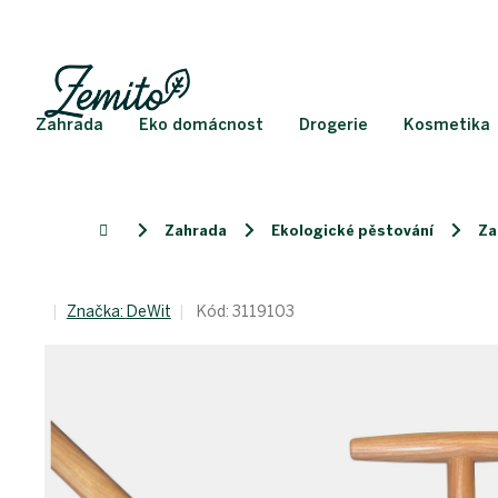
Přejít
na
obsah
Zahrada
Eko domácnost
Drogerie
Kosmetika
Zahrada
Ekologické pěstování
Za
Domů
Značka:
DeWit
Kód:
3119103