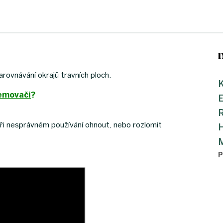
arovnávání okrajů travních ploch.
K
emovači
?
ři nesprávném používání ohnout, nebo rozlomit
M
P