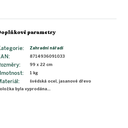
Doplňkové parametry
ategorie
:
Zahradní nářadí
EAN
:
8714936091033
Rozměry
:
99 x 22 cm
Hmotnost
:
1 kg
ateriál
:
švédská ocel, jasanové dřevo
oložka byla vyprodána…