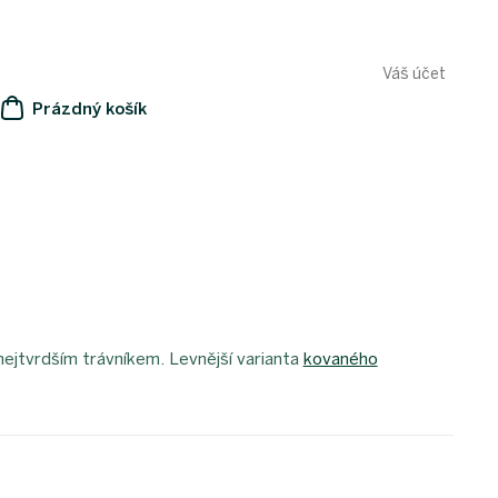
Váš účet
Prázdný košík
NÁKUPNÍ
KOŠÍK
 nejtvrdším trávníkem. Levnější varianta
kovaného