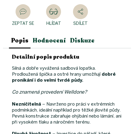
ZEPTAT SE
HLÍDAT
SDÍLET
Popis
Hodnocení
Diskuze
Detailní popis produktu
Silná a dobře vyvážená sadbová lopatka.
Prodloužená špička a ostré hrany umožňují
dobré
pronikání i do velmi tvrdé půdy.
Co znamená provedení Welldone?
Nezničitelná
– Navrženo pro práci v extrémních
podmínkách, ideální například pro těžké jílovité půdy.
Pevná konstrukce zabraňuje ohýbání nebo lámání, ani
při vysokém tlaku a náročném terénu.
Dlouhá životnost
–
Investice do nářadí, které