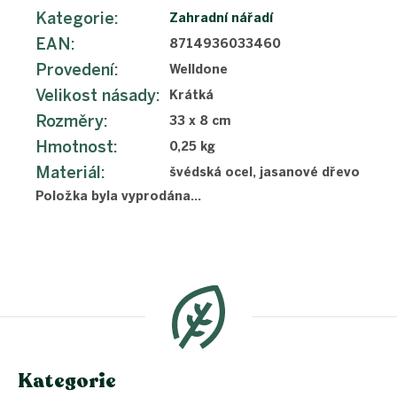
Kategorie
:
Zahradní nářadí
EAN
:
8714936033460
Provedení
:
Welldone
Velikost násady
:
Krátká
Rozměry
:
33 x 8 cm
Hmotnost
:
0,25 kg
Materiál
:
švédská ocel, jasanové dřevo
Položka byla vyprodána…
Z
á
p
a
t
í
Kategorie