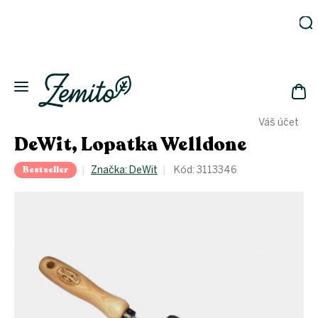
Přejít
na
obsah
Zahrada
Eko
domácnost
NÁK
Drogerie
Váš účet
KOŠ
Kosmetika
DeWit, Lopatka Welldone
Eko
láhve
Bestseller
Značka:
DeWit
Kód:
3113346
Akce
Zachraň
a ušetři
Novinky
Vánoce
Přihlášení