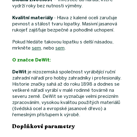
vydrží roky bez nutnosti výměny.
Kvalitní materiály
- Hlava z kalené oceli zaručuje
pevnost a stálost tvaru lopatky. Masivní jasanová
rukojeť zajišťuje bezpečné a pohodlné uchopení.
Pokud hledáte takovou lopatku s delší násadou,
mrkněte
sem
, nebo
sem
.
O značce DeWit:
DeWit
je nizozemská společnost vyrábějící ruční
zahradní nářadí pro hobby zahradníky i profesionály.
Historie značky sahá až do roku 1898 a dodnes se
veškeré nářadí vyrábí v malé rodinné továrně na
severu země. DeWit se vyznačuje velmi precizním
zpracováním, vysokou kvalitou použitých materiálů
(švédská ocel a evropské jasanové dřevo) a
řemeslným přístupem k výrobě.
Doplňkové parametry