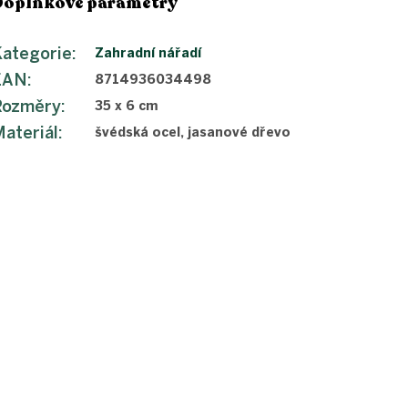
Doplňkové parametry
ategorie
:
Zahradní nářadí
EAN
:
8714936034498
Rozměry
:
35 x 6 cm
ateriál
:
švédská ocel, jasanové dřevo