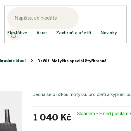
Eko láhve
Akce
Zachraň a ušetři
Novinky
hradní nářadí
DeWit, Motyčka speciál čtyřhranná
Jedná se o úzkou motyčku pro pletí a kypření p
Skladem - Hned posílám
1 040 Kč
Měrná
cena: