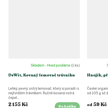
Skladem - Hned posíláme
(1 ks)
DeWit, Kovaný lemovač trávníku
Hnojík, p
Lehký, pevný, ostrý lemovač, který si poradí i s
České organic
nejtvrdším trávníkem. Ručně kovaná ostrá
od 105 g až d
čepel,...
2 155 Kč
59 Kč
od
Do košíku