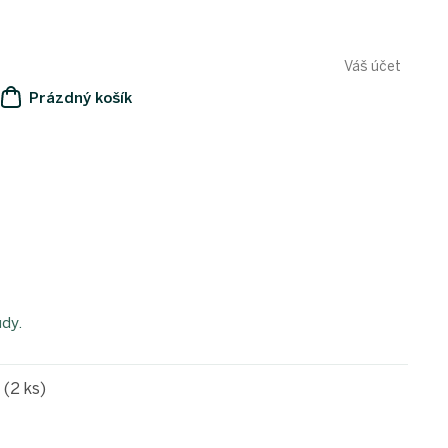
Váš účet
Prázdný košík
NÁKUPNÍ
KOŠÍK
ůdy.
e
(2 ks)