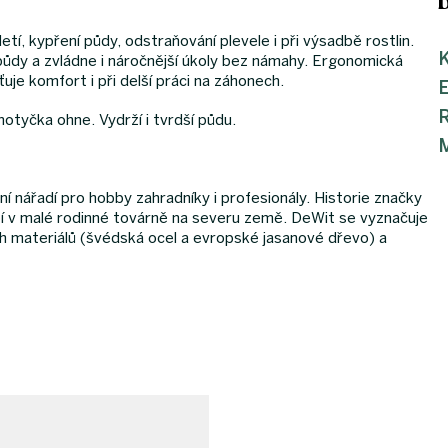
tí, kypření půdy, odstraňování plevele i při výsadbě rostlin.
K
půdy a zvládne i náročnější úkoly bez námahy. Ergonomická
uje komfort i při delší práci na záhonech.
motyčka ohne. Vydrží i tvrdší půdu.
M
í nářadí pro hobby zahradníky i profesionály. Historie značky
í v malé rodinné továrně na severu země. DeWit se vyznačuje
h materiálů (švédská ocel a evropské jasanové dřevo) a