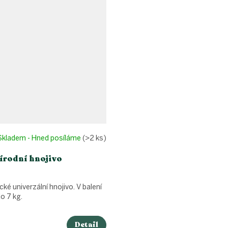
Skladem - Hned posíláme
(>2 ks)
řírodní hnojivo
ké univerzální hnojivo. V balení
o 7 kg.
Detail