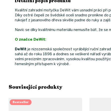
Detailní popis produktu
Kvalitní zahradní motyčka DeWit vám usnadní práci při ple
Díky ostré čepeli ze švédské oceli snadno pronikne do 
rukojeť z jasanového dřeva skvěle padne do ruky a zajišť
Navíc se díky kvalitnímu materiálu nemusíte bát, že se 
O značce DeWit:
DeWit
je nizozemská společnost vyrábějící ruční zahradn
sahá až do roku 1898 a dodnes se veškeré nářadí vyráb
velmi precizním zpracováním, vysokou kvalitou použitýc
řemeslným přístupem k výrobě.
Související produkty
Bestseller