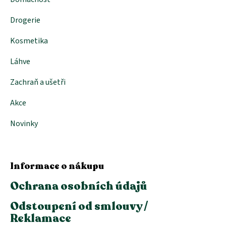
ý
p
i
Drogerie
s
u
Kosmetika
Láhve
Zachraň a ušetři
Akce
Novinky
Informace o nákupu
Ochrana osobních údajů
Odstoupení od smlouvy /
Reklamace