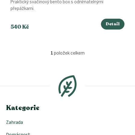
Praktický svačinový bento box s odnímatelnými
přepážkami.
Detail
540 Kč
1
položek celkem
O
v
l
Z
á
á
d
p
a
a
c
t
í
í
p
Kategorie
r
v
k
Zahrada
y
v
Domácnost