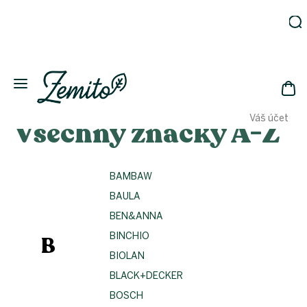
Přejít
na
obsah
Zahrada
Eko
domácnost
NÁK
Drogerie
Váš účet
Všechny značky A-Z
KOŠ
Kosmetika
Eko
láhve
BAMBAW
Akce
BAULA
Zachraň
a ušetři
BEN&ANNA
Novinky
BINCHIO
B
Vánoce
BIOLAN
BLACK+DECKER
Přihlášení
BOSCH