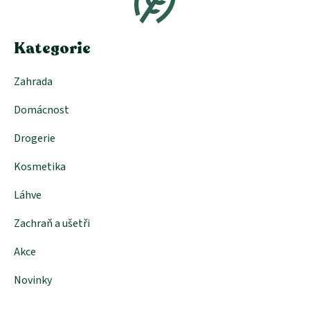
a
t
í
Kategorie
Zahrada
Domácnost
Drogerie
Kosmetika
Láhve
Zachraň a ušetři
Akce
Novinky