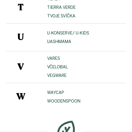
T
TIERRA VERDE
TVOJE SVÍČKA
U-KONSERVE/ U-KIDS
U
UASHMAMA
VARES
V
VČELOBAL
VEGWARE
WAYCAP
W
WOODENSPOON
Z
á
p