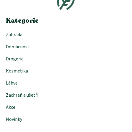
a
t
í
Kategorie
Zahrada
Domácnost
Drogerie
Kosmetika
Láhve
Zachraň a ušetři
Akce
Novinky