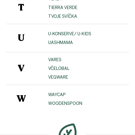
T
TIERRA VERDE
TVOJE SVÍČKA
U-KONSERVE/ U-KIDS
U
UASHMAMA
VARES
V
VČELOBAL
VEGWARE
WAYCAP
W
WOODENSPOON
Z
á
p