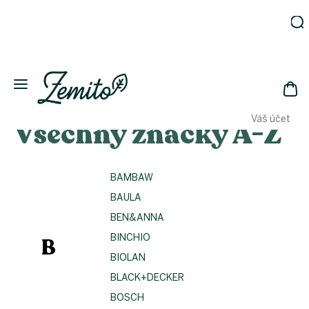
Přejít
na
obsah
Zahrada
Eko
domácnost
NÁK
Drogerie
Váš účet
Všechny značky A-Z
KOŠ
Kosmetika
Eko
láhve
BAMBAW
Akce
BAULA
Zachraň
a ušetři
BEN&ANNA
Novinky
BINCHIO
B
Vánoce
BIOLAN
BLACK+DECKER
Přihlášení
BOSCH