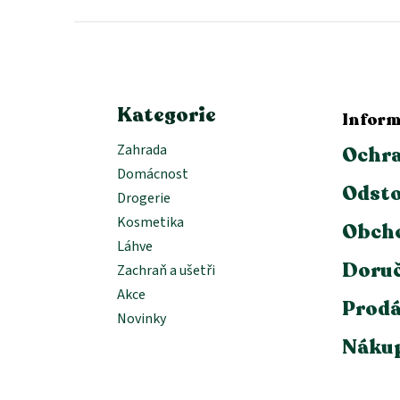
p
a
t
í
Kategorie
Inform
Zahrada
Ochra
Domácnost
Odsto
Drogerie
Kosmetika
Obch
Láhve
Doruč
Zachraň a ušetři
Akce
Prodá
Novinky
Nákup