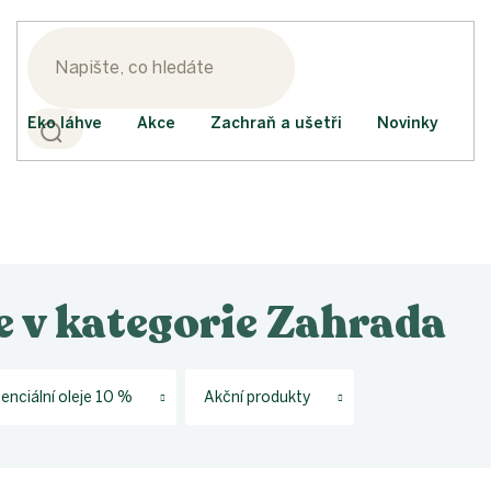
Eko láhve
Akce
Zachraň a ušetři
Novinky
e v kategorie Zahrada
senciální oleje 10 %
Akční produkty