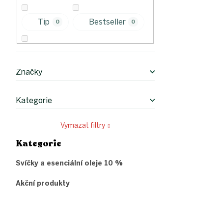
p
a
n
Tip
Bestseller
0
0
e
l
Hit měsíce
0
Značky
Kategorie
Vymazat filtry
Kategorie
Přeskočit
kategorie
Svíčky a esenciální oleje 10 %
Akční produkty
Z
á