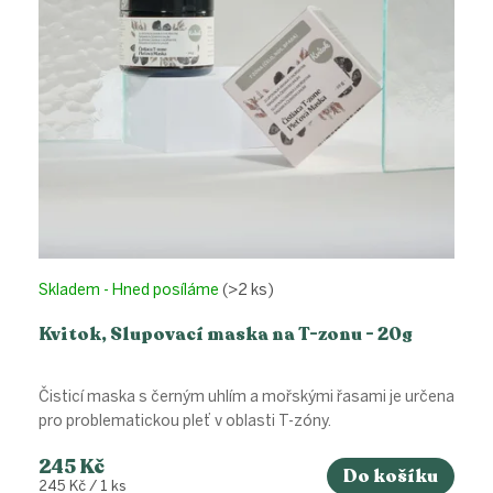
o
d
u
k
t
ů
Skladem - Hned posíláme
(>2 ks)
Kvitok, Slupovací maska na T-zonu - 20g
Čisticí maska s černým uhlím a mořskými řasami je určena
pro problematickou pleť v oblasti T-zóny.
245 Kč
Do košíku
Měrná
245 Kč / 1 ks