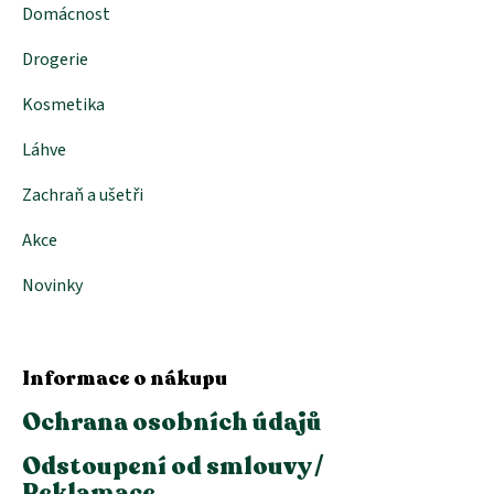
Domácnost
i
s
Drogerie
u
Kosmetika
Láhve
Zachraň a ušetři
Akce
Novinky
Informace o nákupu
Ochrana osobních údajů
Odstoupení od smlouvy /
Reklamace