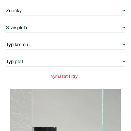
Značky
Stav pleti
Typ krému
Typ pleti
Vymazat filtry
V
ý
p
i
s
p
r