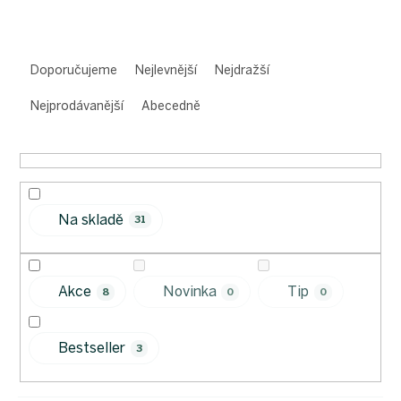
Ř
a
Doporučujeme
Nejlevnější
Nejdražší
z
e
Nejprodávanější
Abecedně
n
í
p
r
o
Na skladě
d
31
u
k
t
Akce
Novinka
Tip
8
0
0
ů
Bestseller
3