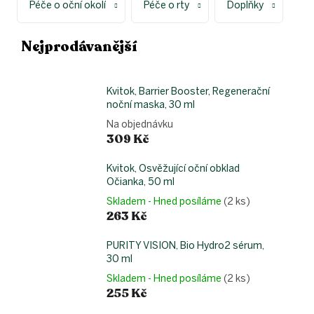
Péče o oční okolí
Péče o rty
Doplňky
Nejprodávanější
Kvitok, Barrier Booster, Regenerační
noční maska, 30 ml
Na objednávku
309 Kč
Kvitok, Osvěžující oční obklad
Očianka, 50 ml
Skladem - Hned posíláme
(2 ks)
263 Kč
PURITY VISION, Bio Hydro2 sérum,
30 ml
Skladem - Hned posíláme
(2 ks)
255 Kč