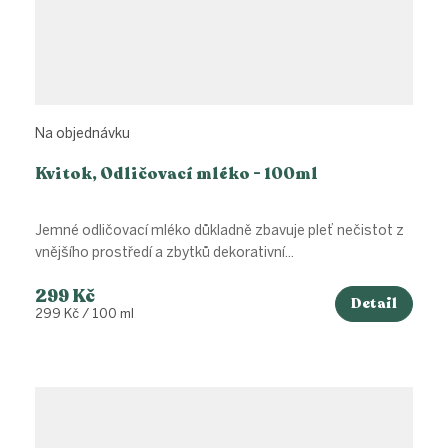
Na objednávku
Kvitok, Odličovací mléko - 100ml
Jemné odličovací mléko důkladně zbavuje pleť nečistot z
vnějšího prostředí a zbytků dekorativní...
299 Kč
Detail
Měrná
299 Kč / 100 ml
cena: