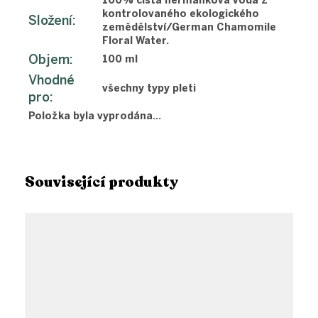
100% čistá heřmánková voda z
kontrolovaného ekologického
Složení
:
zemědělství/German Chamomile
Floral Water.
Objem
:
100 ml
Vhodné
všechny typy pleti
pro
:
Položka byla vyprodána…
Související produkty