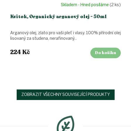
Skladem - Hned posíláme
(2 ks)
Kvitok, Organický arganový olej - 50ml
Arganový olej, zlato pro vaši pleť i vlasy. 100% přírodní olej
lisovaný za studena, nerafinovaný...
224 Kč
Do košíku
ZOBRAZIT VŠECHNY SOUVISEJÍCÍ PRODUKTY
Z
á
p
a