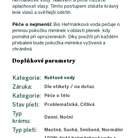
heřmánkové vody. Nálevem si poté můžete
oplachovat vlasy. Tímto postupem získáte krásný
lesk vlasů a světlejší odstín.
Péče o nejmenší:
Bio Heřmánková voda pečuje o
jemnou pokožku miminek v oblasti plenek, kdy
pomáhá při opruzeninách. Díky použití při každém
přebalení bude pokožka miminka vyživená a
chráněná.
Doplňkové parametry
Kategorie
:
Květové vody
Záruka
:
Dle etikety / na dotaz
Kategorie
:
Péče o tělo
Stav pleti
:
Problematická, Citlivá
Typ
Denní, Noční
krému
:
Typ pleti
:
Mastná, Suchá, Smíšená, Normální