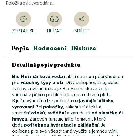
Položka byla vyprodána…
ZEPTAT SE
HLÍDAT
SDÍLET
Popis
Hodnocení
Diskuze
Detailní popis produktu
Bio Heřmánková voda
nabízí šetrnou péči vhodnou
pro
všechny typy pleti
. Díky schopnosti regulace
tvorby kožního mazu je Bio Heřmánková voda
vhodná v péči o problematickou a citlivou pleť.
K jejím výhodám lze počítat
rozjasňující účinky,
vyrovnání PH pokožky
, zklidňující efekt a
zmírnění
otoků, svědění
a zarudnutí
od sluníčka či
hmyzu
. Zároveň funguje jako tonikum, které
dodá
potřebnou hydrataci a zklidnění
. Je
oblíbená pro své všestranné využití a jemnou vůni.