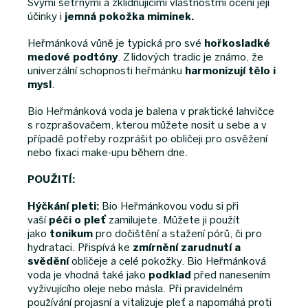
Svými šetrnými a zklidňujícími vlastnostmi ocení její
účinky i
jemná pokožka miminek.
Heřmánková vůně je typická pro své
hořkosladké
medové podtóny
. Z lidových tradic je známo, že
univerzální schopnosti heřmánku
harmonizují tělo i
mysl
.
Bio Heřmánková voda je balena v praktické lahvičce
s rozprašovačem, kterou můžete nosit u sebe a v
případě potřeby rozprášit po obličeji pro osvěžení
nebo fixaci make-upu během dne.
POUŽITÍ:
Hýčkání pleti:
Bio Heřmánkovou vodu si při
vaší
péči o pleť
zamilujete. Můžete ji použít
jako
tonikum
pro dočištění a stažení pórů, či pro
hydrataci. Přispívá ke
zmírnění zarudnutí a
svědění
obličeje a celé pokožky. Bio Heřmánková
voda je vhodná také jako
podklad
před nanesením
vyživujícího oleje nebo másla. Při pravidelném
používání projasní a vitalizuje pleť a napomáhá proti