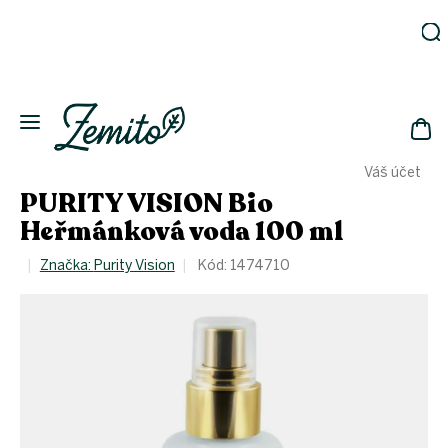
Přejít
na
obsah
Zahrada
Eko
domácnost
NÁK
Drogerie
Váš účet
KOŠ
Kosmetika
PURITY VISION Bio
Eko
Heřmánková voda 100 ml
láhve
Akce
Značka:
Purity Vision
Kód:
1474710
Zachraň
a ušetři
Novinky
Vánoce
Přihlášení