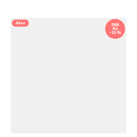
Akce
265
Kč
–15 %