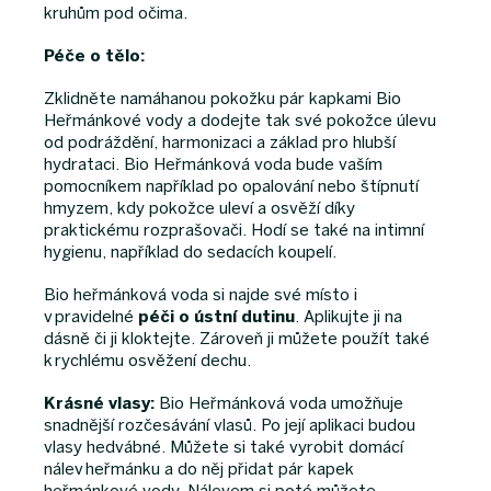
kruhům pod očima.
Péče o tělo:
Zklidněte namáhanou pokožku pár kapkami Bio
Heřmánkové vody a dodejte tak své pokožce úlevu
od podráždění, harmonizaci a základ pro hlubší
hydrataci. Bio Heřmánková voda bude vaším
pomocníkem například po opalování nebo štípnutí
hmyzem, kdy pokožce uleví a osvěží díky
praktickému rozprašovači. Hodí se také na intimní
hygienu, například do sedacích koupelí.
Bio heřmánková voda si najde své místo i
v pravidelné
péči o ústní dutinu
. Aplikujte ji na
dásně či ji kloktejte. Zároveň ji můžete použít také
k rychlému osvěžení dechu.
Krásné vlasy:
Bio Heřmánková voda umožňuje
snadnější rozčesávání vlasů. Po její aplikaci budou
vlasy hedvábné. Můžete si také vyrobit domácí
nálev heřmánku a do něj přidat pár kapek