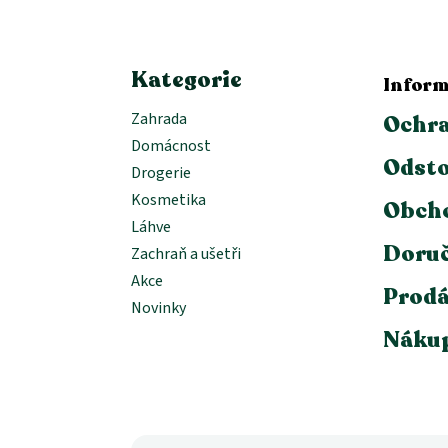
t
í
Kategorie
Inform
Zahrada
Ochra
Domácnost
Odsto
Drogerie
Kosmetika
Obch
Láhve
Doruč
Zachraň a ušetři
Akce
Prodá
Novinky
Nákup