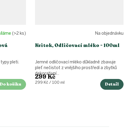
síláme
(>2 ks)
Na objednávku
ová
Kvitok, Odličovací mléko - 100ml
typy pleti.
Jemné odličovací mléko důkladně zbavuje
pleť nečistot z vnějšího prostředí a zbytků
dekorativní...
299 Kč
Měrná
299 Kč / 100 ml
Do košíku
Detail
cena: