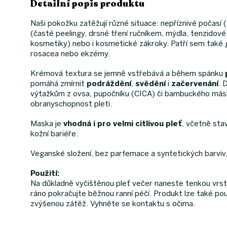
Detailní popis produktu
Naši pokožku zatěžují různé situace: nepříznivé počasí (
(časté peelingy, drsné tření ručníkem, mýdla, tenzidové č
kosmetiky) nebo i kosmetické zákroky. Patří sem také g
rosacea nebo ekzémy.
Krémová textura se jemně vstřebává a během spánku
pomáhá zmírnit
podráždění
,
svědění
i
začervenání
. 
výtažkům z ovsa, pupočníku (CICA) či bambuckého másl
obranyschopnost pleti.
Maska je
vhodná i pro velmi citlivou pleť
, včetně sta
kožní bariéře.
Veganské složení, bez parfemace a syntetických barviv, i
Použití:
Na důkladně vyčištěnou pleť večer naneste tenkou vrstv
ráno pokračujte běžnou ranní péčí. Produkt lze také po
zvýšenou zátěž. Vyhněte se kontaktu s očima.