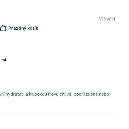
Váš účet
Prázdný košík
NÁKUPNÍ
KOŠÍK
0 ml
ní hydrataci a hlubokou úlevu citlivé, podrážděné nebo