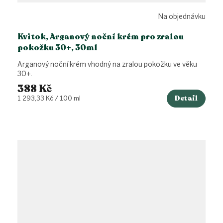
Na objednávku
Kvitok, Arganový noční krém pro zralou
pokožku 30+, 30ml
Arganový noční krém vhodný na zralou pokožku ve věku
30+.
388 Kč
Detail
Měrná
1 293,33 Kč / 100 ml
cena: