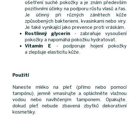
ošetření suché pokožky a je znám především
pozitivními účinky na podporu růstu vlasů a řas.
Je účinný při různých zánětech kůže
způsobených bakteriemi, kvasinkami nebo viry.
Je také vynikající jako prevence proti vráskám.
Rostlinný glycerin
- zabraňuje vysoušení
pokožky a napomáhá pokožku hydratovat.
Vitamín E
- podporuje hojení pokožky
a zlepšuje elasticitu kůže.
Použití
Naneste mléko na pleť (přímo nebo pomocí
tampónu), jemně vmasírujte a opláchněte vlažnou
vodou nebo navlhčeným tamponem. Opakujte,
dokud pleť nebude zbavená zbytků dekorativní
kosmetiky.