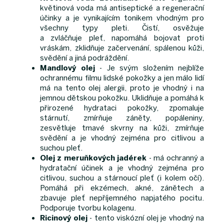
květinová voda má antiseptické a regenerační
účinky a je vynikajícím tonikem vhodným pro
všechny typy pleti. Čistí, osvěžuje
a zvláčňuje pleť, napomáhá bojovat proti
vráskám, zklidňuje začervenání, spálenou kůži,
svědění a jiná podráždění.
Mandlový olej
- Je svým složením nejblíže
ochrannému filmu lidské pokožky a jen málo lidí
má na tento olej alergii, proto je vhodný i na
jemnou dětskou pokožku. Uklidňuje a pomáhá k
přirozené hydrataci pokožky, zpomaluje
stárnutí, zmírňuje záněty, popáleniny,
zesvětluje tmavé skvrny na kůži, zmírňuje
svědění a je vhodný zejména pro citlivou a
suchou pleť.
Olej z meruňkových jadérek
- má ochranný a
hydratační účinek a je vhodný zejména pro
citlivou, suchou a stárnoucí pleť (i kolem očí).
Pomáhá při ekzémech, akné, zánětech a
zbavuje pleť nepříjemného napjatého pocitu.
Podporuje tvorbu kolagenu.
Ricinový olej
- tento viskózní olej je vhodný na