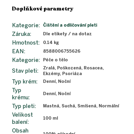
Doplňkové parametry
Kategorie
:
Čištění a odličování pleti
Záruka
:
Dle etikety / na dotaz
Hmotnost
:
0.14 kg
EAN
:
8588006755626
Kategorie
:
Péče o tělo
Zralá, Poškozená, Rosacea,
Stav pleti
:
Ekzémy, Psoriáza
Typ krém
:
Denní, Noční
Typ
Denní, Noční
krému
:
Typ pleti
:
Mastná, Suchá, Smíšená, Normální
Velikost
100 ml
balení
:
Obsah