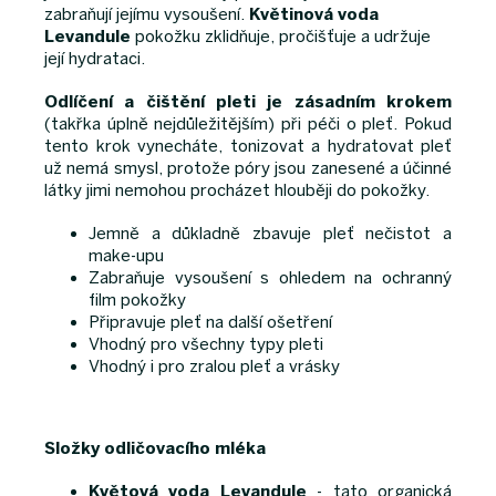
zabraňují jejímu vysoušení.
Květinová voda
Levandule
pokožku zklidňuje, pročišťuje a udržuje
její hydrataci.
Odlíčení a čištění pleti je zásadním krokem
(takřka úplně nejdůležitějším) při péči o pleť. Pokud
tento krok vynecháte, tonizovat a hydratovat pleť
už nemá smysl, protože póry jsou zanesené a účinné
látky jimi nemohou procházet hlouběji do pokožky.
Jemně a důkladně zbavuje pleť nečistot a
make-upu
Zabraňuje vysoušení s ohledem na ochranný
film pokožky
Připravuje pleť na další ošetření
Vhodný pro všechny typy pleti
Vhodný i pro zralou pleť a vrásky
Složky odličovacího mléka
Květová voda Levandule
- tato organická