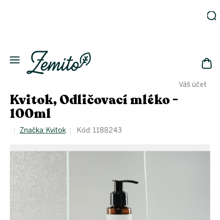
Přejít
na
obsah
Zahrada
Eko
domácnost
NÁK
Drogerie
Váš účet
KOŠ
Kosmetika
Kvitok, Odličovací mléko -
Eko
100ml
láhve
Akce
Značka:
Kvitok
Kód:
1188243
Zachraň
a ušetři
Novinky
Vánoce
Přihlášení