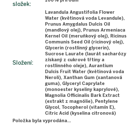
100% přírodní
složek
:
Lavandula Angustifolia Flower
Water (květinová voda Levandule),
Prunus Amygdalus Dulcis Oil
(mandlový olej), Prunus Armeniaca
Kernel Oil (meruňkový olej), Ricinus
Communis Seed Oil (ricinový olej),
Glycerin (rostlinný glycerin),
Sucrose Laurate (laurát sacharózy
získaný z cukrové třtiny a
Složení
:
rostlinného oleje), Aurantium
Dulcis Fruit Water (květinová voda
Neroli), Xanthan Gum (xantanová
guma), Glyceryl Caprylate
(monoester kyseliny kaprylové),
Magnolia Officinalis Bark Extract
(extrakt z magnólie), Pentylene
Glycol, Tocopherol (vitamín E),
Citric Acid (kyselina citronová)
Položka byla vyprodána…