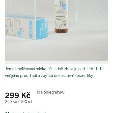
Jemné odličovací mléko důkladně zbavuje pleť nečistot z
vnějšího prostředí a zbytků dekorativní kosmetiky.
Na objednávku
299 Kč
Měrná
299 Kč / 100 ml
cena: