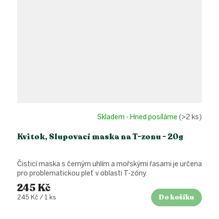
Skladem - Hned posíláme
(>2 ks)
Kvitok, Slupovací maska na T-zonu - 20g
Čisticí maska s černým uhlím a mořskými řasami je určena
pro problematickou pleť v oblasti T-zóny.
245 Kč
Do košíku
Měrná
245 Kč / 1 ks
cena: