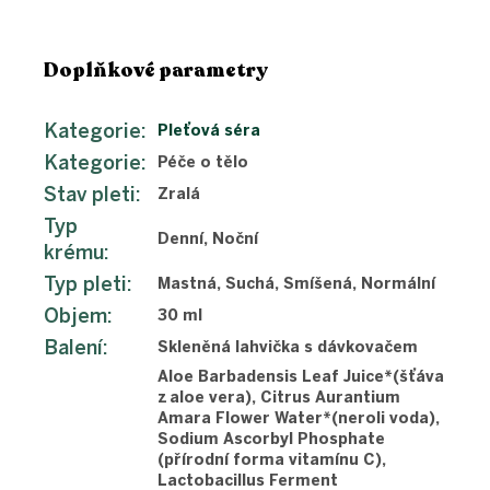
Doplňkové parametry
Kategorie
:
Pleťová séra
Kategorie
:
Péče o tělo
Stav pleti
:
Zralá
Typ
Denní, Noční
krému
:
Typ pleti
:
Mastná, Suchá, Smíšená, Normální
Objem
:
30 ml
Balení
:
Skleněná lahvička s dávkovačem
Aloe Barbadensis Leaf Juice*(šťáva
z aloe vera), Citrus Aurantium
Amara Flower Water*(neroli voda),
Sodium Ascorbyl Phosphate
(přírodní forma vitamínu C),
Lactobacillus Ferment