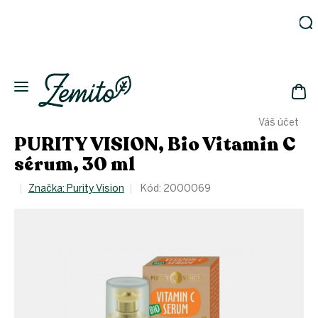
Přejít
na
obsah
Zahrada
Eko
domácnost
NÁK
Drogerie
Váš účet
KOŠ
Kosmetika
PURITY VISION, Bio Vitamin C
Eko
sérum, 30 ml
láhve
Akce
Značka:
Purity Vision
Kód:
2000069
Zachraň
a ušetři
Novinky
Vánoce
Přihlášení