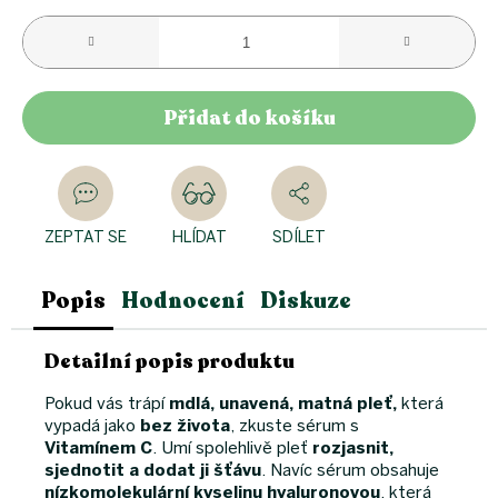
Přidat do košíku
ZEPTAT SE
HLÍDAT
SDÍLET
Popis
Hodnocení
Diskuze
Detailní popis produktu
Pokud vás trápí
mdlá, unavená, matná pleť,
která
vypadá jako
bez života
, zkuste sérum s
Vitamínem C
. Umí spolehlivě pleť
rozjasnit,
sjednotit a dodat ji šťávu
. Navíc sérum obsahuje
nízkomolekulární kyselinu hyaluronovou
, která