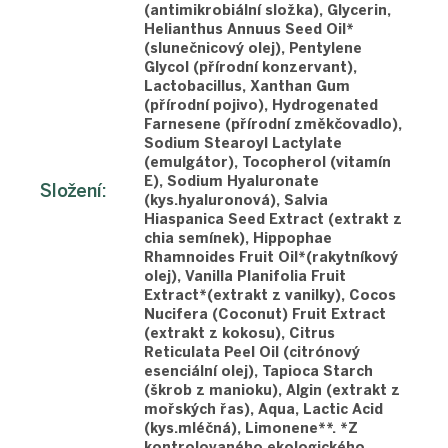
(antimikrobiální složka), Glycerin,
Helianthus Annuus Seed Oil*
(slunečnicový olej), Pentylene
Glycol (přírodní konzervant),
Lactobacillus, Xanthan Gum
(přírodní pojivo), Hydrogenated
Farnesene (přírodní změkčovadlo),
Sodium Stearoyl Lactylate
(emulgátor), Tocopherol (vitamín
E), Sodium Hyaluronate
Složení
:
(kys.hyaluronová), Salvia
Hiaspanica Seed Extract (extrakt z
chia semínek), Hippophae
Rhamnoides Fruit Oil*(rakytníkový
olej), Vanilla Planifolia Fruit
Extract*(extrakt z vanilky), Cocos
Nucifera (Coconut) Fruit Extract
(extrakt z kokosu), Citrus
Reticulata Peel Oil (citrónový
esenciální olej), Tapioca Starch
(škrob z manioku), Algin (extrakt z
mořských řas), Aqua, Lactic Acid
(kys.mléčná), Limonene**. *Z
kontrolovaného ekologického