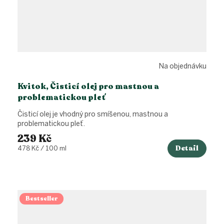
Na objednávku
Kvitok, Čisticí olej pro mastnou a
problematickou pleť
Čisticí olej je vhodný pro smíšenou, mastnou a
problematickou pleť.
239 Kč
Detail
Měrná
478 Kč / 100 ml
cena:
Bestseller