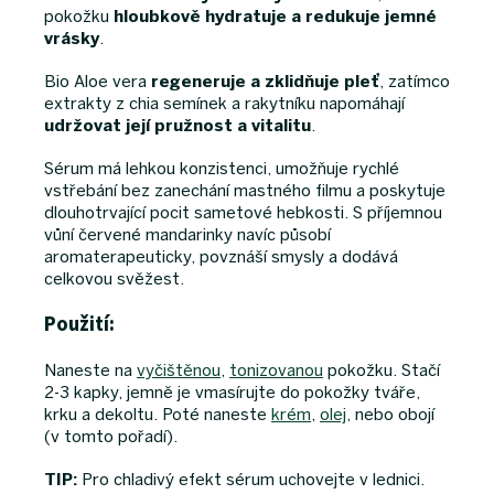
pokožku
hloubkově hydratuje a redukuje jemné
vrásky
.
Bio Aloe vera
regeneruje a zklidňuje pleť
, zatímco
extrakty z chia semínek a rakytníku napomáhají
udržovat její pružnost a vitalitu
.
Sérum má lehkou konzistenci, umožňuje rychlé
vstřebání bez zanechání mastného filmu a poskytuje
dlouhotrvající pocit sametové hebkosti. S příjemnou
vůní červené mandarinky navíc působí
aromaterapeuticky, povznáší smysly a dodává
celkovou svěžest.
Použití:
Naneste na
vyčištěnou
,
tonizovanou
pokožku. Stačí
2-3 kapky, jemně je vmasírujte do pokožky tváře,
krku a dekoltu. Poté naneste
krém
,
olej
, nebo obojí
(v tomto pořadí).
TIP:
Pro chladivý efekt sérum uchovejte v lednici.