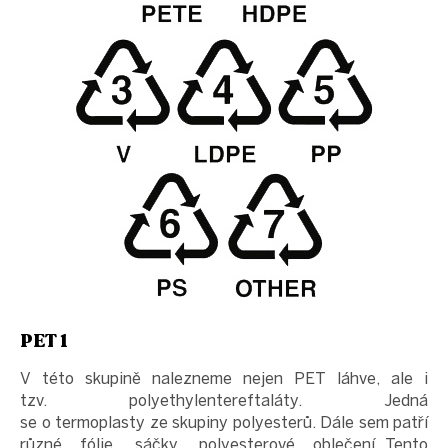
PET 1
V této skupině nalezneme nejen PET láhve, ale i
tzv. polyethylentereftaláty. Jedná
se o termoplasty ze skupiny polyesterů. Dále sem patří
různé fólie, sáčky, polyesterové oblečení…Tento