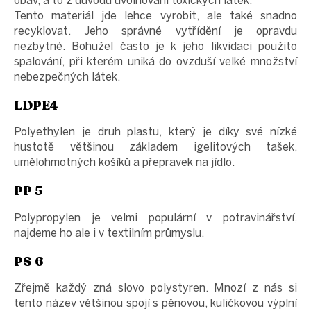
obav, a to z důvodu uvolňování toxických látek.
Tento materiál jde lehce vyrobit, ale také snadno
recyklovat. Jeho správné vytřídění je opravdu
nezbytné. Bohužel často je k jeho likvidaci použito
spalování, při kterém uniká do ovzduší velké množství
nebezpečných látek.
LDPE4
Polyethylen je druh plastu, který je díky své nízké
hustotě většinou základem igelitových tašek,
umělohmotných košíků a přepravek na jídlo.
PP 5
Polypropylen je velmi populární v potravinářství,
najdeme ho ale i v textilním průmyslu.
PS 6
Zřejmě každý zná slovo polystyren. Mnozí z nás si
tento název většinou spojí s pěnovou, kuličkovou výplní