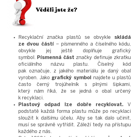
Věděli jste že?
Recyklační značka plastů se obvykle
skládá
ze dvou částí
– písmenného a číselného kódu,
obvykle jej ještě doplňuje grafický
symbol.
Písmenná část
značky definuje zkratku
oficiálního názvu plastu. Číselný kód
pak označuje, z jakého materiálu je daný obal
vyroben.
Jako
grafický symbol
najdete u plastů
často černý trojúhelník s plnými šipkami,
který nám říká, že se jedná o obal určený
k recyklaci.
Plastový odpad lze dobře recyklovat.
V
podstatě každá forma plastu může po recyklaci
sloužit k dalšímu účelu. Aby se tak dalo učinit,
musí se správně vytřídit. Záleží tedy na přístupu
každého z nás.