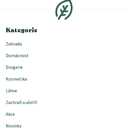
p
a
t
í
Kategorie
Zahrada
Domácnost
Drogerie
Kosmetika
Láhve
Zachraň a ušetři
Akce
Novinky