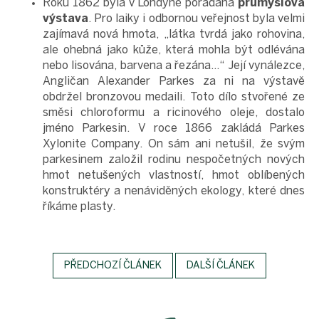
Roku 1862 byla v Londýně pořádána
průmyslová
výstava
. Pro laiky i odbornou veřejnost byla velmi
zajímavá nová hmota, „látka tvrdá jako rohovina,
ale ohebná jako kůže, která mohla být odlévána
nebo lisována, barvena a řezána…“ Její vynálezce,
Angličan Alexander Parkes za ni na výstavě
obdržel bronzovou medaili. Toto dílo stvořené ze
směsi chloroformu a ricinového oleje, dostalo
jméno Parkesin. V roce 1866 zakládá Parkes
Xylonite Company. On sám ani netušil, že svým
parkesinem založil rodinu nespočetných nových
hmot netušených vlastností, hmot oblíbených
konstruktéry a nenáviděných ekology, které dnes
říkáme plasty.
PŘEDCHOZÍ ČLÁNEK
DALŠÍ ČLÁNEK
Z
á