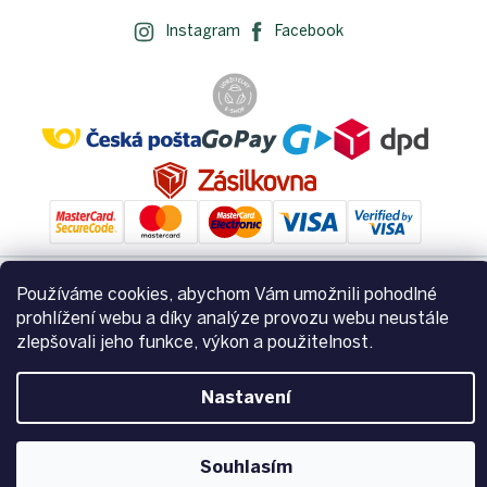
Instagram
Facebook
Používáme cookies, abychom Vám umožnili pohodlné
prohlížení webu a díky analýze provozu webu neustále
Vytvořil Shoptet
zlepšovali jeho funkce, výkon a použitelnost.
Copyright 2026
Zemito.cz
. Všechna práva vyhrazena.
Upravit
Nastavení
nastavení cookies
Souhlasím