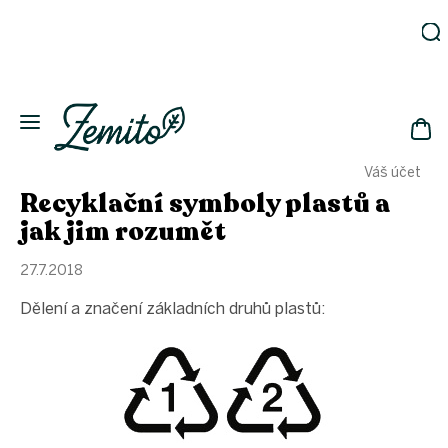
Přejít
na
obsah
Zahrada
Eko
domácnost
NÁK
Drogerie
Váš účet
KOŠ
Kosmetika
Recyklační symboly plastů a
Eko
jak jim rozumět
láhve
Akce
27.7.2018
Zachraň
Dělení a značení základních druhů plastů:
a ušetři
Novinky
Vánoce
Přihlášení