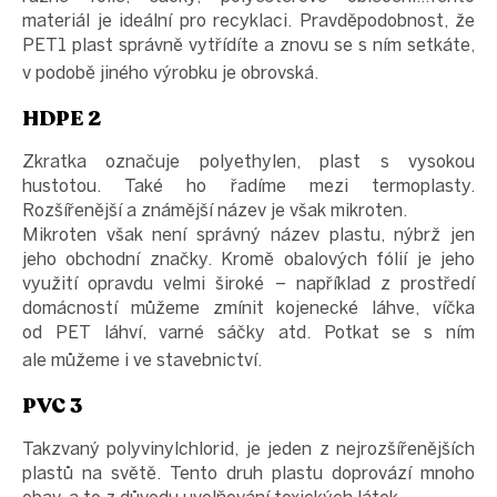
materiál je ideální pro recyklaci. Pravděpodobnost, že
PET1 plast správně vytřídíte a znovu se s ním setkáte,
v podobě jiného výrobku je obrovská.
HDPE 2
Zkratka označuje polyethylen, plast s vysokou
hustotou. Také ho řadíme mezi termoplasty.
Rozšířenější a známější název je však mikroten.
Mikroten však není správný název plastu, nýbrž jen
jeho obchodní značky. Kromě obalových fólií je jeho
využití opravdu velmi široké – například z prostředí
domácností můžeme zmínit kojenecké láhve, víčka
od PET láhví, varné sáčky atd. Potkat se s ním
ale můžeme i ve stavebnictví.
PVC 3
Takzvaný polyvinylchlorid, je jeden z nejrozšířenějších
plastů na světě. Tento druh plastu doprovází mnoho