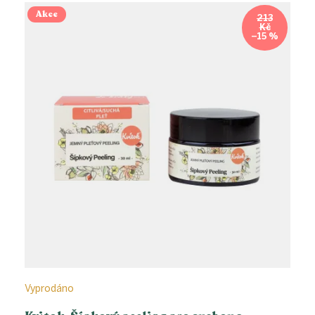
Akce
213
Kč
–15 %
Vyprodáno