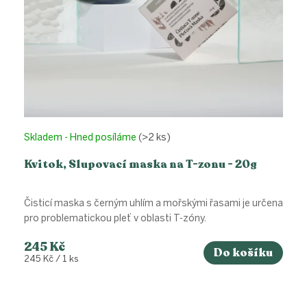
Skladem - Hned posíláme
(>2 ks)
Kvitok, Slupovací maska na T-zonu - 20g
Čisticí maska s černým uhlím a mořskými řasami je určena
pro problematickou pleť v oblasti T-zóny.
245 Kč
Do košíku
Měrná
245 Kč / 1 ks
cena: