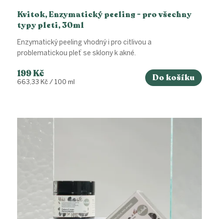
Kvitok, Enzymatický peeling - pro všechny
typy pleti, 30ml
Enzymatický peeling vhodný i pro citlivou a
problematickou pleť se sklony k akné.
199 Kč
Do košíku
Měrná
663,33 Kč / 100 ml
cena: