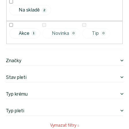
o
Na skladě
d
2
u
k
t
Akce
Novinka
Tip
1
0
0
ů
Značky
Stav pleti
Typ krému
Typ pleti
Vymazat filtry