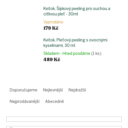
Kvitok, Šípkový peeling pro suchou a
citlivou pleť - 30ml
Vyprodáno
179 Kč
Kvitok, Pleťový peeling s ovocnými
kyselinami, 30 ml
Skladem - Hned posíláme
(1 ks)
489 Kč
Ř
a
Doporučujeme
Nejlevnější
Nejdražší
z
e
Nejprodávanější
Abecedně
n
í
p
r