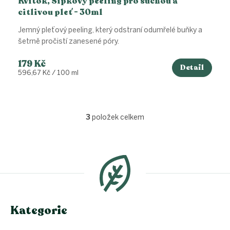
Kvitok, Šípkový peeling pro suchou a
citlivou pleť - 30ml
Jemný pleťový peeling, který odstraní odumřelé buňky a
šetrně pročistí zanesené póry.
179 Kč
Detail
Měrná
596,67 Kč / 100 ml
cena:
3
položek celkem
O
v
l
Z
á
á
d
p
a
a
c
t
í
í
p
Kategorie
r
v
k