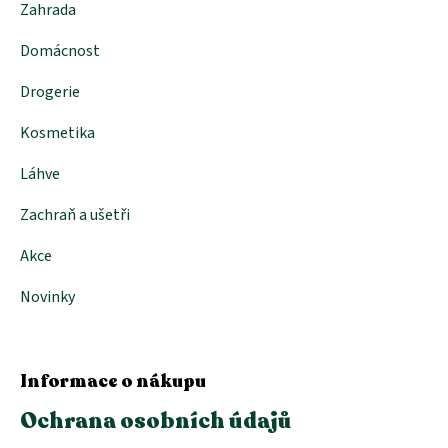
Zahrada
y
v
Domácnost
ý
p
i
Drogerie
s
u
Kosmetika
Láhve
Zachraň a ušetři
Akce
Novinky
Informace o nákupu
Ochrana osobních údajů