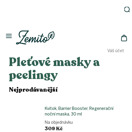
Přejít
na
obsah
Zahrada
Eko
domácnost
NÁK
Drogerie
Váš účet
KOŠ
Kosmetika
Pleťové masky a
Eko
láhve
peelingy
Akce
Zachraň
Nejprodávanější
a ušetři
Novinky
Kvitok, Barrier Booster, Regenerační
Vánoce
noční maska, 30 ml
Přihlášení
Na objednávku
309 Kč