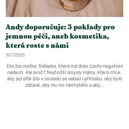
ů
Andy doporučuje: 3 poklady pro
jemnou péči, aneb kosmetika,
která roste s námi
30.7.2025
Eko bio matka. Nálepka, která má dnes často negativní
nádech. Ale proč? Nejčistší úmysly mámy, která chce,
aby její dítě žilo v souladu se sebou i přírodou, aby bylo
zdravé, aby mu nic nechybělo a aby...