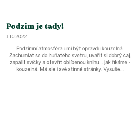
Podzim je tady!
1.10.2022
Podzimní atmosféra umí být opravdu kouzelná.
Zachumlat se do huňatého svetru, uvařit si dobrý čaj,
zapálit svíčky a otevřít oblíbenou knihu… jak říkáme -
kouzelná. Má ale i své stinné stránky. Vysuše...