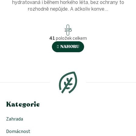
hydratovaná i během horkého léta, bez ochrany to
rozhodně nepůjde. A ačkoliv konve...
S
1
5
t
r
41
položek celkem
O
á
v
NAHORU
n
l
k
á
o
v
Z
d
á
a
á
n
c
p
í
í
a
p
t
r
í
v
Kategorie
k
y
v
Zahrada
ý
p
Domácnost
i