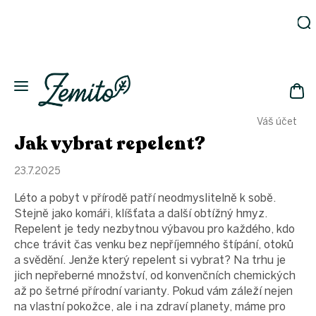
Přejít
na
obsah
Zahrada
Eko
domácnost
NÁK
Drogerie
Váš účet
KOŠ
Kosmetika
Jak vybrat repelent?
Eko
láhve
23.7.2025
Akce
Léto a pobyt v přírodě patří neodmyslitelně k sobě.
Zachraň
Stejně jako komáři, klíšťata a další obtížný hmyz.
a ušetři
Repelent je tedy nezbytnou výbavou pro každého, kdo
Novinky
chce trávit čas venku bez nepříjemného štípání, otoků
a svědění. Jenže který repelent si vybrat? Na trhu je
Vánoce
jich nepřeberné množství, od konvenčních chemických
Přihlášení
až po šetrné přírodní varianty. Pokud vám záleží nejen
na vlastní pokožce, ale i na zdraví planety, máme pro