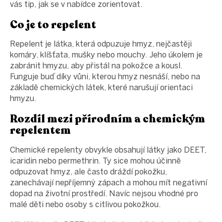
vás tip, jak se v nabídce zorientovat.
Co je to repelent
Repelent je látka, která odpuzuje hmyz, nejčastěji
komáry, klíšťata, mušky nebo mouchy. Jeho úkolem je
zabránit hmyzu, aby přistál na pokožce a kousl.
Funguje buď díky vůni, kterou hmyz nesnáší, nebo na
základě chemických látek, které narušují orientaci
hmyzu.
Rozdíl mezi přírodním a chemickým
repelentem
Chemické repelenty obvykle obsahují látky jako DEET,
icaridin nebo permethrin. Ty sice mohou účinně
odpuzovat hmyz, ale často dráždí pokožku,
zanechávají nepříjemný zápach a mohou mít negativní
dopad na životní prostředí. Navíc nejsou vhodné pro
malé děti nebo osoby s citlivou pokožkou.