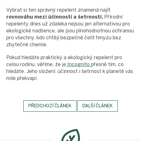
Vybrat si ten správný repelent znamená najít
rovnováhu mezi účinností a šetrností.
Přírodní
repelenty dnes už zdaleka nejsou jen alternativou pro
ekologické nadšence, ale jsou plnohodnotnou ochranou
pro všechny, kdo chtějí bezpečně čelit hmyzu bez
zbytečné chemie.
Pokud hledáte praktický a ekologický repelent pro
celou rodinu, věříme, že je
Incognito
přesně tím, co
hledáte. Jeho složení, účinnost i šetrnost k planetě vás
mile překvapí.
PŘEDCHOZÍ ČLÁNEK
DALŠÍ ČLÁNEK
Z
á
p