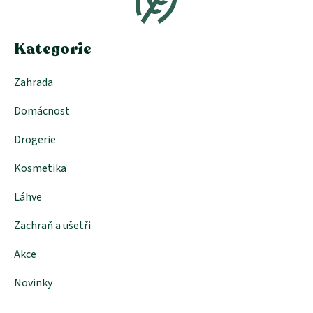
a
t
í
Kategorie
Zahrada
Domácnost
Drogerie
Kosmetika
Láhve
Zachraň a ušetři
Akce
Novinky