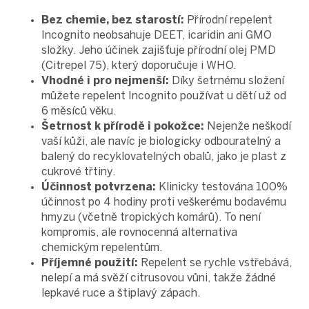
Bez chemie, bez starostí:
Přírodní repelent
Incognito neobsahuje DEET, icaridin ani GMO
složky. Jeho účinek zajišťuje přírodní olej PMD
(Citrepel 75), který doporučuje i WHO.
Vhodné i pro nejmenší:
Díky šetrnému složení
můžete repelent Incognito používat u dětí už od
6 měsíců věku.
Šetrnost k přírodě i pokožce:
Nejenže neškodí
vaší kůži, ale navíc je biologicky odbouratelný a
balený do recyklovatelných obalů, jako je plast z
cukrové třtiny.
Účinnost potvrzena:
Klinicky testována 100%
účinnost po 4 hodiny proti veškerému bodavému
hmyzu (včetně tropických komárů). To není
kompromis, ale rovnocenná alternativa
chemickým repelentům.
Příjemné použití:
Repelent se rychle vstřebává,
nelepí a má svěží citrusovou vůni, takže žádné
lepkavé ruce a štiplavý zápach.