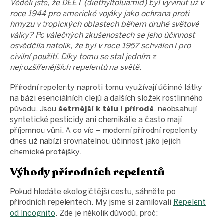
Věděli jste, že DEET (diethyltoluamid) byl vyvinut už v
roce 1944 pro americké vojáky jako ochrana proti
hmyzu v tropických oblastech během druhé světové
války? Po válečných zkušenostech se jeho účinnost
osvědčila natolik, že byl v roce 1957 schválen i pro
civilní použití. Díky tomu se stal jedním z
nejrozšířenějších repelentů na světě.
Přírodní repelenty naproti tomu využívají účinné látky
na bázi esenciálních olejů a dalších složek rostlinného
původu. Jsou
šetrnější k tělu i přírodě
, neobsahují
syntetické pesticidy ani chemikálie a často mají
příjemnou vůni. A co víc – moderní přírodní repelenty
dnes už nabízí srovnatelnou účinnost jako jejich
chemické protějšky.
Výhody přírodních repelentů
Pokud hledáte ekologičtější cestu, sáhněte po
přírodních repelentech. My jsme si zamilovali
Repelent
od Incognito
. Zde je několik důvodů, proč: