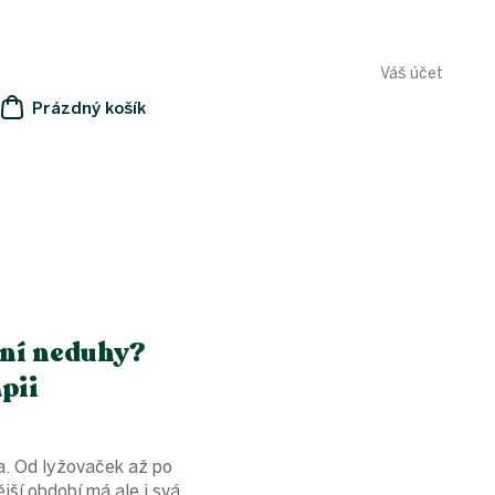
Váš účet
Prázdný košík
NÁKUPNÍ
KOŠÍK
mní neduhy?
pii
a. Od lyžovaček až po
jší období má ale i svá