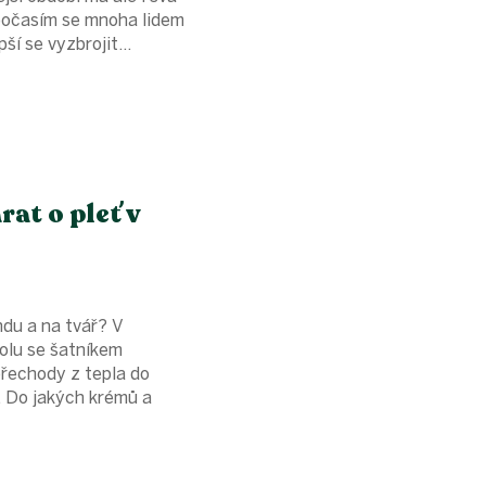
 počasím se mnoha lidem
pší se vyzbrojit...
rat o pleť v
ndu a na tvář? V
polu se šatníkem
přechody z tepla do
í. Do jakých krémů a