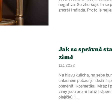
negativa. Se zhoršujícím se
zhorší i nálada. Proto je nejle
Jak se správně sta
zimě
13.1.2022
Na hlavu kulicha, na sebe bu
chladném počasí je ideální s
obměnit i kosmetiku. Mráz i 
zimy jsou pro ni totiž trápen
olejíčků ji ...