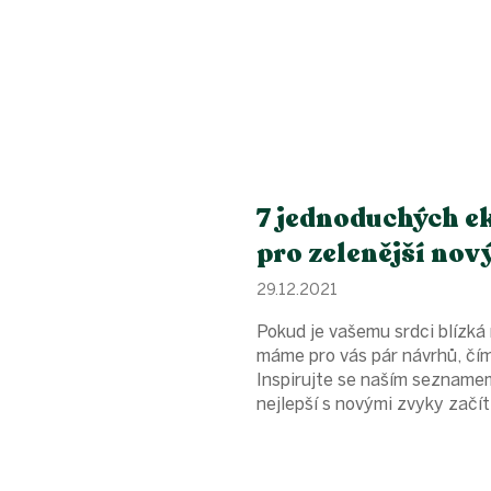
7 jednoduchých e
pro zelenější nov
29.12.2021
Pokud je vašemu srdci blízk
máme pro vás pár návrhů, čím
Inspirujte se naším sezname
nejlepší s novými zvyky začít