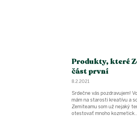
Produkty, které Z
část první
8.2.2021
Srdečne vás pozdravujem! Vo
mám na starosti kreatívu a s
Zemiteamu som už nejaký ten
otestovať mnoho kozmetick..