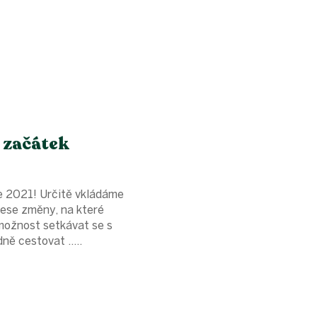
 začátek
ce 2021! Určitě vkládáme
nese změny, na které
možnost setkávat se s
ně cestovat .....