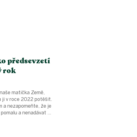
ko předsevzetí
ý rok
á naše matička Země,
 ji v roce 2022 potěšit.
m a nezapomeňte, že je
 pomalu a nenadávat ...