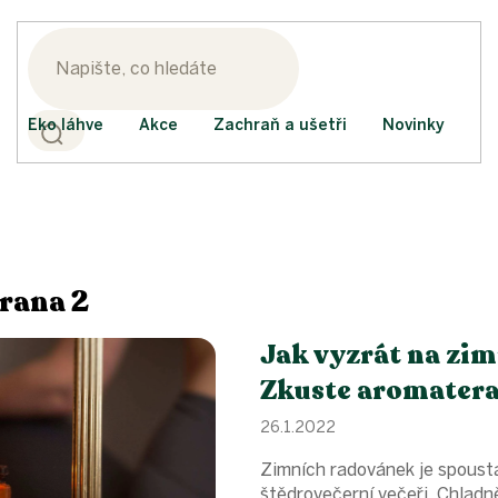
Eko láhve
Akce
Zachraň a ušetři
Novinky
trana 2
Jak vyzrát na zi
Zkuste aromatera
26.1.2022
Zimních radovánek je spoust
štědrovečerní večeři. Chladně