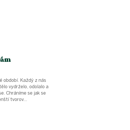
hrám
ké období. Každý z nás
tělo vydrželo, odolalo a
se. Chráníme se jak se
nští tvorov...