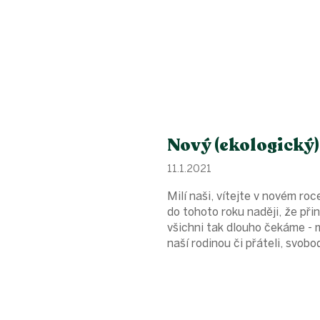
Nový (ekologický)
11.1.2021
Milí naši, vítejte v novém ro
do tohoto roku naději, že při
všichni tak dlouho čekáme - 
naší rodinou či přáteli, svobod