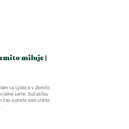
emito miluje |
lám sa Lýdia a v Zemito
ociálne siete. Súčasťou
 čas a preto som stihla
.