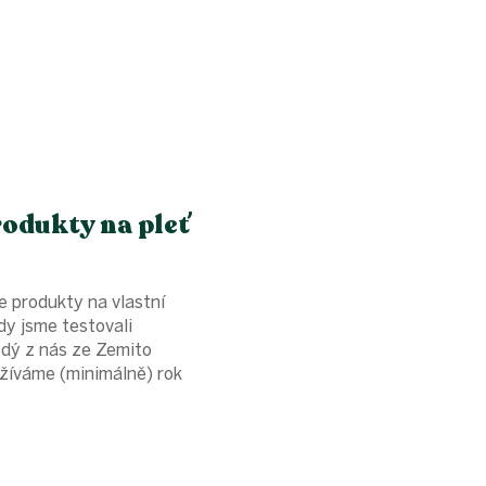
rodukty na pleť
e produkty na vlastní
kdy jsme testovali
ždý z nás ze Zemito
žíváme (minimálně) rok