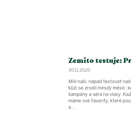
Zemito testuje: P
30.11.2020
Milí naši, nápad testovat naš
kůži se zrodil minulý měsíc, 
šampóny a séra na vlasy. Ka
máme své favority, které pou
a ...