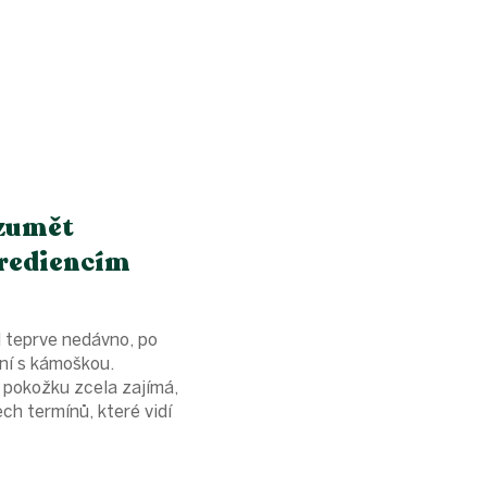
ozumět
rediencím
 teprve nedávno, po
ní s kámoškou.
o pokožku zcela zajímá,
ch termínů, které vidí