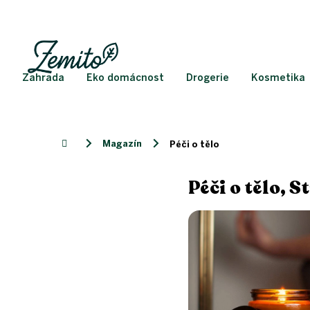
Přejít
na
obsah
Zahrada
Eko domácnost
Drogerie
Kosmetika
Magazín
Domů
Péči o tělo
Péči o tělo
, S
V
ý
p
i
s
č
l