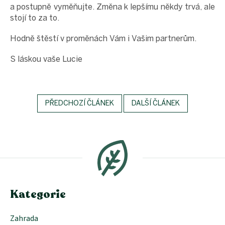
a postupně vyměňujte. Změna k lepšímu někdy trvá, ale
stojí to za to.
Hodně štěstí v proměnách Vám i Vašim partnerům.
S láskou vaše Lucie
PŘEDCHOZÍ ČLÁNEK
DALŠÍ ČLÁNEK
Z
á
p
a
t
í
Kategorie
Zahrada