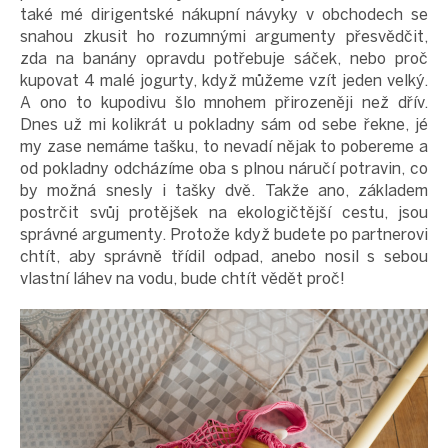
také mé dirigentské nákupní návyky v obchodech se
snahou zkusit ho rozumnými argumenty přesvědčit,
zda na banány opravdu potřebuje sáček, nebo proč
kupovat 4 malé jogurty, když můžeme vzít jeden velký.
A ono to kupodivu šlo mnohem přirozeněji než dřív.
Dnes už mi kolikrát u pokladny sám od sebe řekne, jé
my zase nemáme tašku, to nevadí nějak to pobereme a
od pokladny odcházíme oba s plnou náručí potravin, co
by možná snesly i tašky dvě. Takže ano, základem
postrčit svůj protějšek na ekologičtější cestu, jsou
správné argumenty. Protože když budete po partnerovi
chtít, aby správně třídil odpad, anebo nosil s sebou
vlastní láhev na vodu, bude chtít vědět proč!