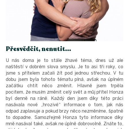
Přesvědčit, nenutit...
U nás doma je to stále žhavé téma, dnes už ale
naštěstí v dobrém slova smyslu. Je to asi tři roky, co
jsme s přítelem začali žít pod jednou střechou. V tu
dobu jsem byla tohoto tématu plná, avšak na úplném
začátku chtít něco změnit. Hlavně jsem trpěla
pocitem, že musím změnit celý svět a můj přítel Honza
byl denně na ráně. Každý den jsem díky této práci
nasávala nové „hrozivé“ informace o tom, jak nás
odpad zaplavuje a pokud brzy něco nezměníme, špatně
to dopadne. Samozřejmě Honza tyto informace díky
mně nasával také, avšak ne úplně dobrovolně. Znáte to,