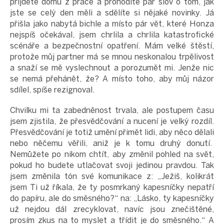
přijdete domů z práce a prohodíte pár slov o tom, jak
jste se celý den měli a sdělíte si nějaké novinky. Já
přišla jako nabytá bichle a místo pár vět, které Honza
nejspíš očekával, jsem chrlila a chrlila katastrofické
scénáře a bezpečnostní opatření. Mám velké štěstí,
protože můj partner má se mnou neskonalou trpělivost
a snaží se mě vyslechnout a porozumět mi. Jenže nic
se nemá přehánět, že? A místo toho, aby můj názor
sdílel, spíše rezignoval.
Chvilku mi ta zabedněnost trvala, ale postupem času
jsem zjistila, že přesvědčování a nucení je velký rozdíl.
Přesvědčování je totiž umění přimět lidi, aby něco dělali
nebo něčemu věřili, aniž je k tomu druhý donutí.
Nemůžete po nikom chtít, aby změnil pohled na svět,
pokud ho budete utlačovat svoji jedinou pravdou. Tak
jsem změnila tón své komunikace z: „Ježiš, kolikrát
jsem Ti už říkala, že ty posmrkaný kapesníčky nepatří
do papíru, ale do směsného?“ na: „Lásko, ty kapesníčky
už nejdou dál zrecyklovat, navíc jsou znečištěné,
prosím zkus na to myslet a třídit je do směsného.“ A