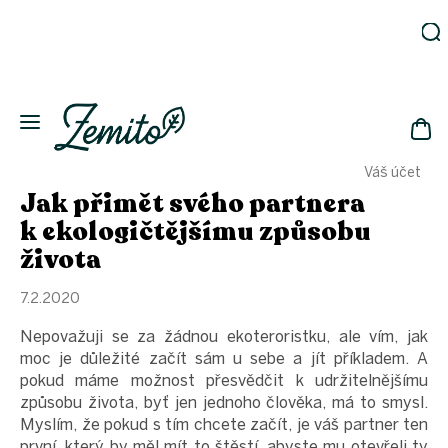
Přejít
na
obsah
Zahrada
Eko
domácnost
NÁK
Drogerie
Váš účet
KOŠ
Kosmetika
Jak přimět svého partnera
Eko
k ekologičtějšímu způsobu
láhve
života
Akce
Zachraň
7.2.2020
a ušetři
Nepovažuji se za žádnou ekoteroristku, ale vím, jak
Novinky
moc je důležité začít sám u sebe a jít příkladem. A
Vánoce
pokud máme možnost přesvědčit k udržitelnějšímu
způsobu života, byť jen jednoho člověka, má to smysl.
Přihlášení
Myslím, že pokud s tím chcete začít, je váš partner ten
první, který by měl mít to štěstí, abyste mu otevřeli ty