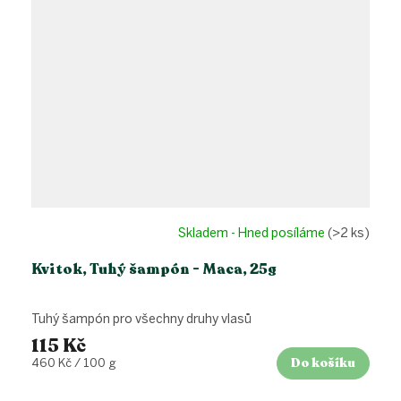
Skladem - Hned posíláme
(>2 ks)
Kvitok, Tuhý šampón - Maca, 25g
Tuhý šampón pro všechny druhy vlasů
115 Kč
Do košíku
Měrná
460 Kč / 100 g
cena: