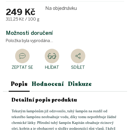
Na objednávku
249 Kč
Měrná
311,25 Kč / 100 g
cena:
Možnosti doručení
Položka byla vyprodána…
ZEPTAT SE
HLÍDAT
SDÍLET
Popis
Hodnocení
Diskuze
Detailní popis produktu
Tekutým šampónům již odzvonilo, tuhý šampón na rozdíl od
tekutého šampónu neobsahuje vodu, díky tomu nepotřebuje žádné
chemické látky. Přírodní tuhý šampón Kapitán obsahuje ricinový
olej, kofein a je obohacený o složky podporující růst vlasů. I když