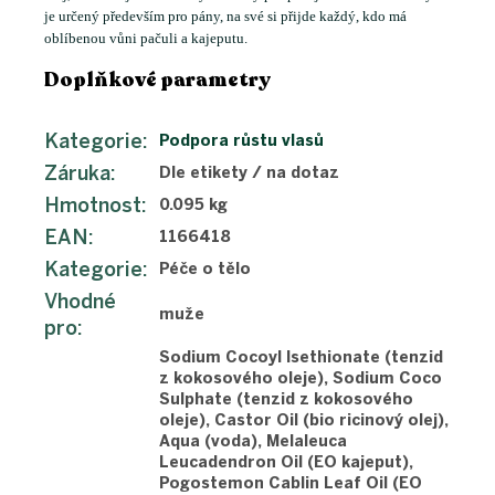
je určený především pro pány, na své si přijde každý, kdo má
oblíbenou vůni pačuli a kajeputu.
Doplňkové parametry
Kategorie
:
Podpora růstu vlasů
Záruka
:
Dle etikety / na dotaz
Hmotnost
:
0.095 kg
EAN
:
1166418
Kategorie
:
Péče o tělo
Vhodné
muže
pro
:
Sodium Cocoyl Isethionate (tenzid
z kokosového oleje), Sodium Coco
Sulphate (tenzid z kokosového
oleje), Castor Oil (bio ricinový olej),
Aqua (voda), Melaleuca
Leucadendron Oil (EO kajeput),
Pogostemon Cablin Leaf Oil (EO