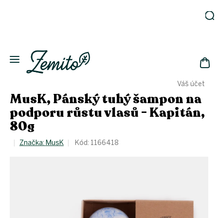
Přejít
na
obsah
Zahrada
Eko
domácnost
NÁK
Drogerie
Váš účet
KOŠ
Kosmetika
MusK, Pánský tuhý šampon na
Eko
podporu růstu vlasů - Kapitán,
láhve
80g
Akce
Značka:
MusK
Kód:
1166418
Zachraň
a ušetři
Novinky
Vánoce
Přihlášení