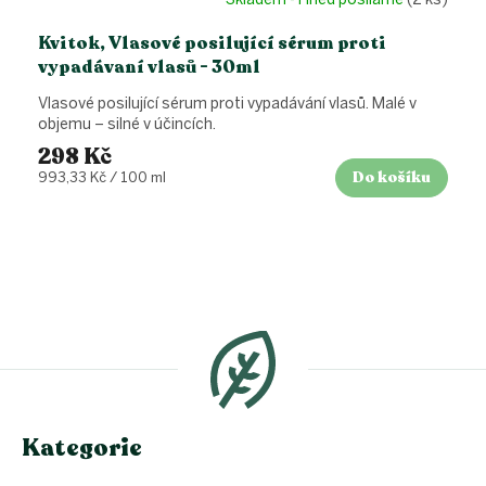
Kvitok, Vlasové posilující sérum proti
vypadávaní vlasů - 30ml
Vlasové posilující sérum proti vypadávání vlasů. Malé v
objemu – silné v účincích.
298 Kč
Do košíku
Měrná
993,33 Kč / 100 ml
cena:
Z
á
p
a
t
í
Kategorie