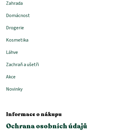
Zahrada
y
v
Domácnost
ý
p
i
Drogerie
s
u
Kosmetika
Láhve
Zachraň a ušetři
Akce
Novinky
Informace o nákupu
Ochrana osobních údajů