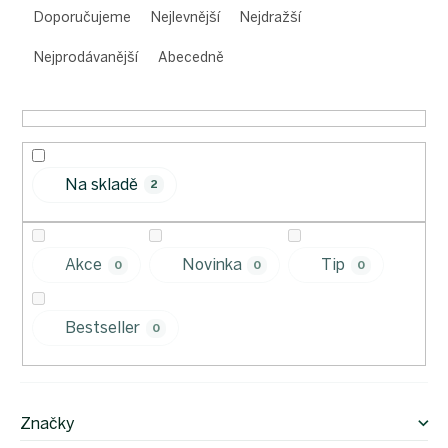
a
Doporučujeme
Nejlevnější
Nejdražší
z
e
Nejprodávanější
Abecedně
n
í
p
r
o
Na skladě
d
2
u
k
t
Akce
Novinka
Tip
0
0
0
ů
Bestseller
0
Značky