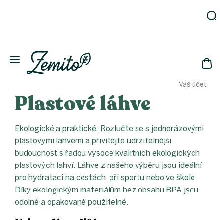
Přejít
na
obsah
Zahrada
Eko
domácnost
NÁK
Drogerie
Váš účet
KOŠ
Kosmetika
Plastové láhve
Eko
láhve
Ekologické a praktické. Rozlučte se s jednorázovými
Akce
plastovými lahvemi a přivítejte udržitelnější
Zachraň
a ušetři
budoucnost s řadou vysoce kvalitních ekologických
plastových lahví. Láhve z našeho výběru jsou ideální
Novinky
pro hydrataci na cestách, při sportu nebo ve škole.
Vánoce
Díky ekologickým materiálům bez obsahu BPA jsou
Přihlášení
odolné a opakovaně použitelné.