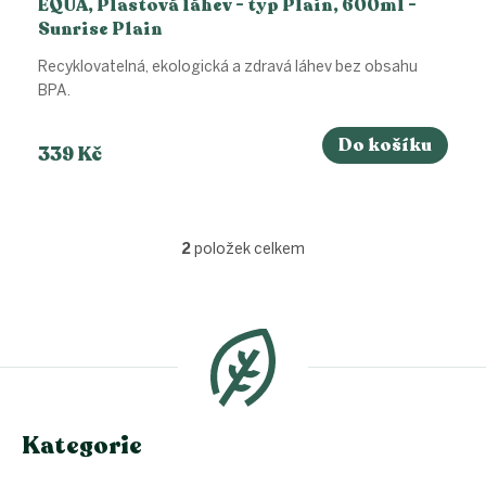
EQUA, Plastová láhev - typ Plain, 600ml -
Sunrise Plain
Recyklovatelná, ekologická a zdravá láhev bez obsahu
BPA.
Do košíku
339 Kč
2
položek celkem
O
v
l
Z
á
á
d
p
a
a
c
t
í
í
p
Kategorie
r
v
k