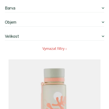
Barva
Objem
Velikost
Vymazat filtry
V
ý
p
i
s
p
r
o
d
u