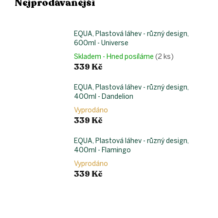
Nejprodávanější
EQUA, Plastová láhev - různý design,
600ml - Universe
Skladem - Hned posíláme
(2 ks)
339 Kč
EQUA, Plastová láhev - různý design,
400ml - Dandelion
Vyprodáno
339 Kč
EQUA, Plastová láhev - různý design,
400ml - Flamingo
Vyprodáno
339 Kč
Ř