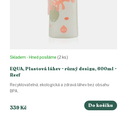
k
t
ů
Skladem - Hned posíláme
(2 ks)
EQUA, Plastová láhev - různý design, 600ml -
Reef
Recyklovatelná, ekologická a zdravá láhev bez obsahu
BPA.
Do košíku
339 Kč