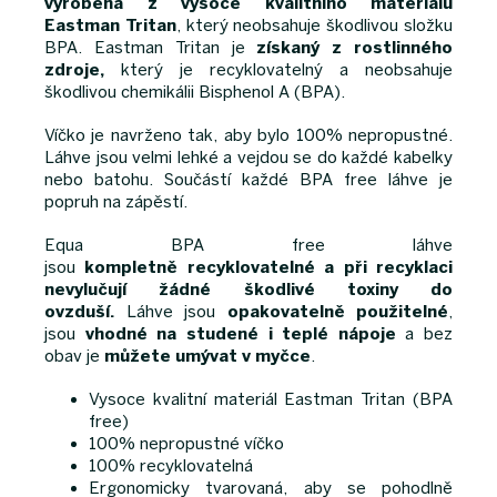
vyrobena z vysoce kvalitního materiálu
Eastman Tritan
, který neobsahuje škodlivou složku
BPA. Eastman Tritan je
získaný z rostlinného
zdroje,
který je recyklovatelný a neobsahuje
škodlivou chemikálii Bisphenol A (BPA).
Víčko je navrženo tak, aby bylo 100% nepropustné.
Láhve jsou velmi lehké a vejdou se do každé kabelky
nebo batohu. Součástí každé BPA free láhve je
popruh na zápěstí.
Equa BPA free láhve
jsou
kompletně
recyklovatelné a při recyklaci
nevylučují žádné škodlivé toxiny do
ovzduší.
Láhve jsou
opakovatelně použitelné
,
jsou
vhodné na studené i teplé nápoje
a bez
obav je
můžete umývat v myčce
.
Vysoce kvalitní materiál Eastman Tritan (BPA
free)
100% nepropustné víčko
100% recyklovatelná
Ergonomicky tvarovaná, aby se pohodlně