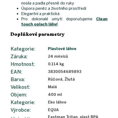
nosila a padla přesně do ruky
Úspora peněz a životního prostředí
Elegantní a praktická
Pro dokonalé umytí doporučujeme
Clean
touch oplach láhví
Doplňkové parametry
Kategorie
:
Plastové láhve
Záruka
:
24 měsíců
Hmotnost
:
0.114 kg
EAN
:
3830054689893
Barva
:
Růžová, Žlutá
Velikost
:
Malá
Objem
:
400 ml
Kategorie
:
Eko láhve
Výrobce
:
EQUA
Eastman Tritan, plast BPA