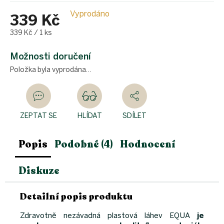
Vyprodáno
339 Kč
Měrná
339 Kč / 1 ks
cena:
Možnosti doručení
Položka byla vyprodána…
ZEPTAT SE
HLÍDAT
SDÍLET
Popis
Podobné (4)
Hodnocení
Diskuze
Detailní popis produktu
Zdravotně nezávadná plastová láhev
EQUA
je