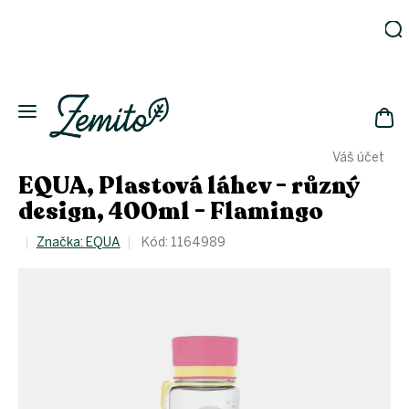
Přejít
na
obsah
Zahrada
Eko
domácnost
NÁK
Drogerie
Váš účet
KOŠ
Kosmetika
EQUA, Plastová láhev - různý
Eko
design, 400ml - Flamingo
láhve
Akce
Značka:
EQUA
Kód:
1164989
Zachraň
a ušetři
Novinky
Vánoce
Přihlášení