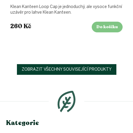
Klean Kanteen Loop Cap je jednoduchý, ale vysoce funkční
uzávěr pro lahve Klean Kanteen.
260 Kč
Do košíku
ZOBRAZIT VŠECHNY SOUVISEJÍCÍ PRODUKTY
Z
á
p
a
t
í
Kategorie