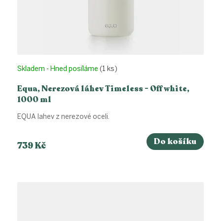
Skladem - Hned posíláme
(1 ks)
Equa, Nerezová láhev Timeless - Off white,
1000 ml
EQUA lahev z nerezové oceli.
Do košíku
739 Kč