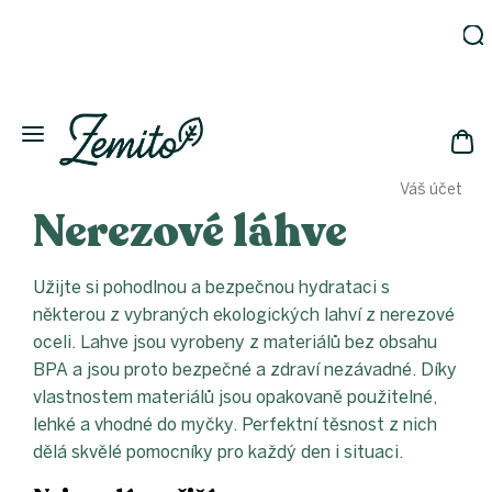
Přejít
na
obsah
Zahrada
Eko
domácnost
NÁK
Drogerie
Váš účet
KOŠ
Kosmetika
Nerezové láhve
Eko
láhve
Užijte si pohodlnou a bezpečnou hydrataci s
Akce
některou z vybraných ekologických lahví z nerezové
Zachraň
a ušetři
oceli. Lahve jsou vyrobeny z materiálů bez obsahu
BPA a jsou proto bezpečné a zdraví nezávadné. Díky
Novinky
vlastnostem materiálů jsou opakovaně použitelné,
Vánoce
lehké a vhodné do myčky. Perfektní těsnost z nich
Přihlášení
dělá skvělé pomocníky pro každý den i situaci.