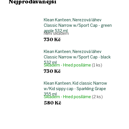
Nejprodávanější
Klean Kanteen, Nerezová láhev
Classic Narrow w/Sport Cap - green
apple 532 ml
Není skladem
730 Kč
Klean Kanteen, Nerezová láhev
Classic Narrow w/Sport Cap - black
532 ml
Skladem - Hned posíláme
(1 ks)
730 Kč
Klean Kanteen, Kid classic Narrow
w/Kid sippy cap - Sparkling Grape
355 ml
Skladem - Hned posíláme
(2 ks)
580 Kč
Ř