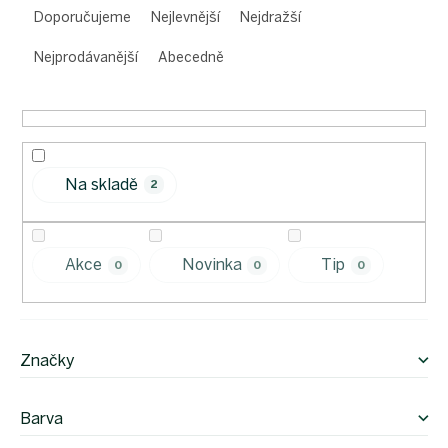
a
Doporučujeme
Nejlevnější
Nejdražší
z
e
Nejprodávanější
Abecedně
n
í
p
r
o
Na skladě
d
2
u
k
t
Akce
Novinka
Tip
0
0
0
ů
Značky
Barva