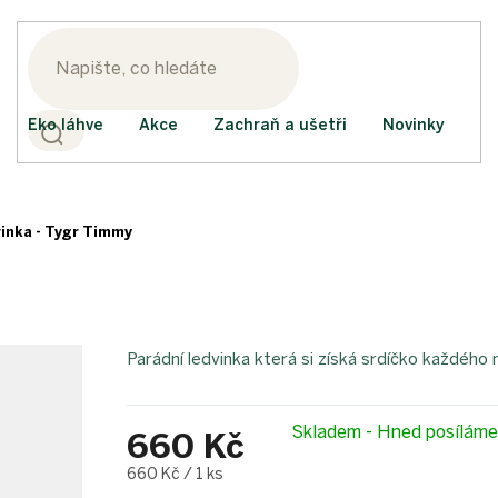
Eko láhve
Akce
Zachraň a ušetři
Novinky
inka - Tygr Timmy
Parádní ledvinka která si získá srdíčko každého
Skladem - Hned posílám
660 Kč
Měrná
660 Kč / 1 ks
cena: