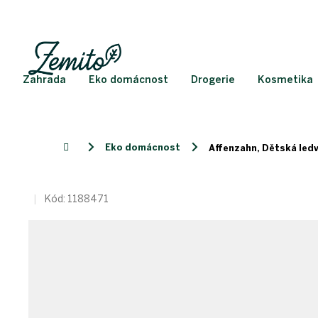
Přejít
na
obsah
Zahrada
Eko domácnost
Drogerie
Kosmetika
Eko domácnost
Domů
Affenzahn, Dětská ledv
Kód:
1188471