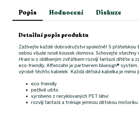
Popis
Hodnocení
Diskuze
Detailní popis produktu
Zažívejte každé dobrodružství společně! S přátelskou t
sebou všude nosili kousek domova. Schovejte všechny sv
Hraní si s oblíbeným zvířátkem rozvíjí fantazii dítěte a
eco-friendly, Affenzahn je partnerem bluesign® systém, 
výrobě těchto kabelek. Každá dětská kabelka je mimo j
eco-friendly
pečlivě ušito
vyrobeno z recyklovaných PET láhví
rozvíjí fantazii a trénuje jemnou dětskou motoriku
Z
á