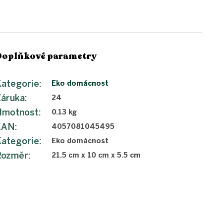
Doplňkové parametry
ategorie
:
Eko domácnost
Záruka
:
24
Hmotnost
:
0.13 kg
EAN
:
4057081045495
ategorie
:
Eko domácnost
Rozměr
:
21.5 cm x 10 cm x 5.5 cm