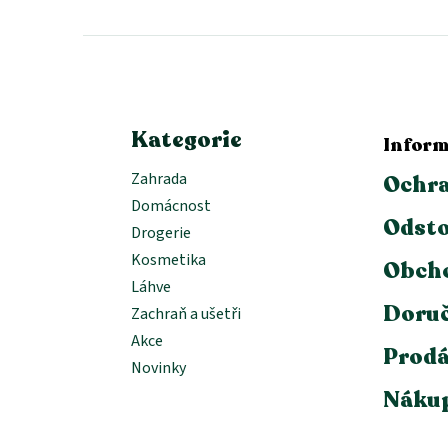
p
a
t
í
Kategorie
Inform
Zahrada
Ochra
Domácnost
Odsto
Drogerie
Kosmetika
Obch
Láhve
Doruč
Zachraň a ušetři
Akce
Prodá
Novinky
Nákup