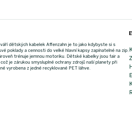
váří dětských kabelek Affenzahn je to jako kdybyste si s
K
é poklady a cennosti do velké hlavní kapsy zapínatelné na zip.
 zároveň trénuje jemnou motoriku. Dětské kabelky jsou fair a
což je zárukou smysluplné ochrany zdrojů naší planety při
iné vyrobena z jedné recyklované PET láhve.
K