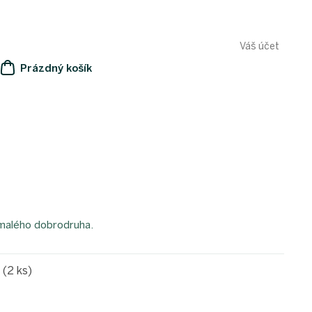
Váš účet
Prázdný košík
NÁKUPNÍ
KOŠÍK
 malého dobrodruha.
e
(2 ks)