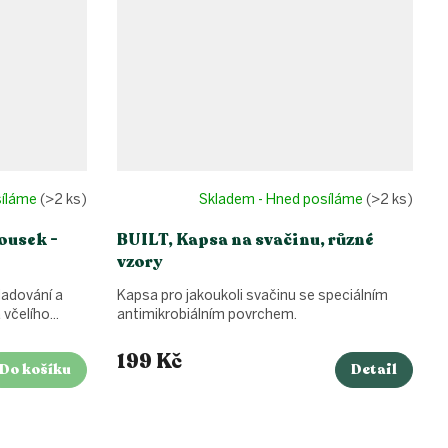
síláme
(>2 ks)
Skladem - Hned posíláme
(>2 ks)
ousek -
BUILT, Kapsa na svačinu, různé
vzory
ladování a
Kapsa pro jakoukoli svačinu se speciálním
 včelího...
antimikrobiálním povrchem.
199 Kč
Do košíku
Detail