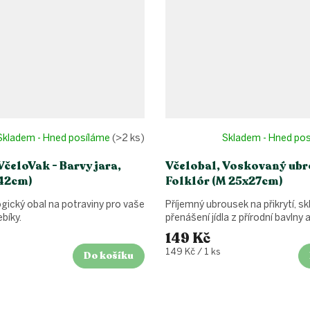
Skladem - Hned posíláme
(>2 ks)
Skladem - Hned po
VčeloVak - Barvy jara,
Včelobal, Voskovaný ubr
x42cm)
Folklór (M 25x27cm)
ogický obal na potraviny pro vaše
Příjemný ubrousek na přikrytí, sk
bíky.
přenášení jídla z přírodní bavlny a
149 Kč
Měrná
149 Kč / 1 ks
Do košíku
cena: