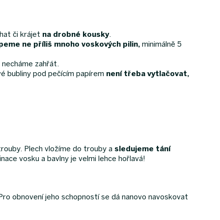
at či krájet
na drobné kousky
.
me ne příliš mnoho voskových pilin,
minimálně 5
, necháme zahřát.
ivé bubliny pod pečícím papírem
není třeba vytlačovat,
trouby. Plech vložíme do trouby a
sledujeme tání
inace vosku a bavlny je velmi lehce hořlavá!
. Pro obnovení jeho schopností se dá nanovo navoskovat