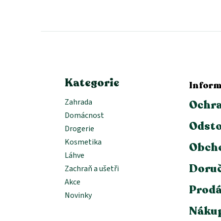
Z
á
p
a
t
í
Kategorie
Inform
Zahrada
Ochra
Domácnost
Odsto
Drogerie
Kosmetika
Obch
Láhve
Doruč
Zachraň a ušetři
Akce
Prodá
Novinky
Nákup