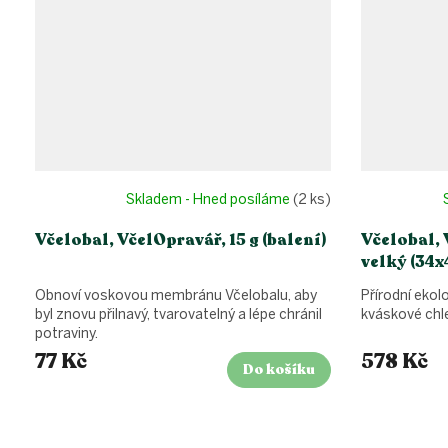
Skladem - Hned posíláme
(2 ks)
Včelobal, VčelOpravář, 15 g (balení)
Včelobal, 
velký (34
Obnoví voskovou membránu Včelobalu, aby
Přírodní ekol
byl znovu přilnavý, tvarovatelný a lépe chránil
kváskové chle
potraviny.
77 Kč
578 Kč
Do košíku