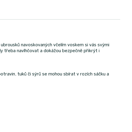
ch ubrousků navoskovaných včelím voskem si vás svými
edy třeba navlhčovat a dokážou bezpečně přikrýt i
potravin, tuků či sýrů se mohou sbírat v rozích sáčku a