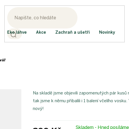
Eko láhve
Akce
Zachraň a ušetři
Novinky
vář
Na skladě jsme objevili zapomenutých pár kusů 
tak jsme k němu přibalili i 1 balení včelího vos
nový!
Skladem - Hned posílám