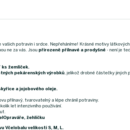
e vašich potravin i srdce. Nepřeháníme! Krásné motivy látkový
knou ne za vás. Jsou
přirozeně přilnavé a prodyšné
- není je t
 ks žemliček.
stných pekárenských výrobků
, jelikož drobné částečky jiných 
kyřice a jojobového oleje.
 přilnavý, tvarovatelný a lépe chránil potraviny.
lik let intenzivního používání.
ut.
čelOpraváře, žehličku
 Včelobalu velikosti S, M, L.