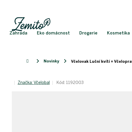
Přejít
na
obsah
Zahrada
Eko domácnost
Drogerie
Kosmetika
Novinky
Domů
Včelovak Luční kvítí + Včelopra
Značka:
Včelobal
Kód:
1192003