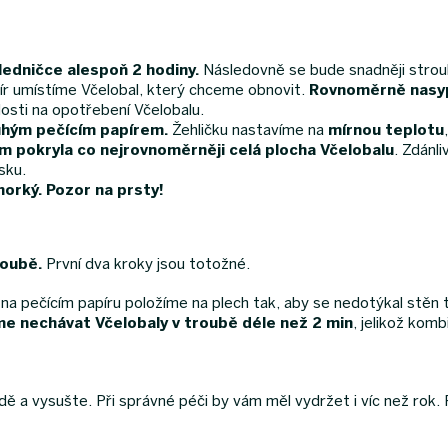
 ledničce alespoň 2 hodiny.
Následovně se bude snadněji strouh
r umístíme Včelobal, který chceme obnovit.
Rovnoměrně nasype
osti na opotřebení Včelobalu.
uhým pečícím papírem.
Žehličku nastavíme na
mírnou teplotu
m pokryla co nejrovnoměrněji celá plocha Včelobalu
. Zdánl
sku.
horký. Pozor na prsty!
roubě.
První dva kroky jsou totožné.
na pečícím papíru položíme na plech tak, aby se nedotýkal stěn 
 nechávat Včelobaly v troubě déle než 2 min
, jelikož komb
dě a vysušte. Při správné péči by vám měl vydržet i víc než rok