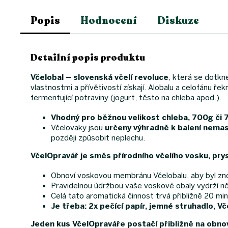
Popis
Hodnocení
Diskuze
Detailní popis produktu
Včelobal – slovenská včelí revoluce
, která se dotkn
vlastnostmi a přívětivostí získají. Alobalu a celofánu ře
fermentující potraviny (jogurt, těsto na chleba apod.).
Vhodný pro běžnou velikost chleba, 700g či 7
Včelovaky jsou
určeny výhradně k balení nema
později způsobit neplechu.
VčelOpravář je směs přírodního včelího vosku, prys
Obnoví voskovou membránu Včelobalu, aby byl znovu
Pravidelnou údržbou vaše voskové obaly vydrží něko
Celá tato aromatická činnost trvá přibližně 20 min
Je třeba: 2x pečící papír, jemné struhadlo, V
Jeden kus VčelOpraváře postačí přibližně na obnovu