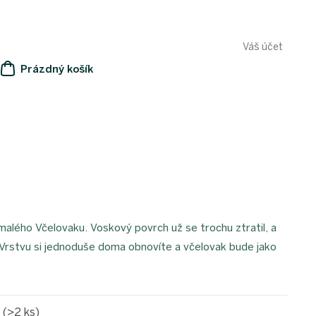
Váš účet
Prázdný košík
NÁKUPNÍ
KOŠÍK
malého Včelovaku. Voskový povrch už se trochu ztratil, a
ku. Vrstvu si jednoduše doma obnovíte a včelovak bude jako
e
(>2 ks)