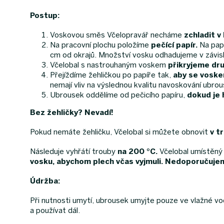
Postup:
Voskovou směs Včelopravář necháme
zchladit v
Na pracovní plochu položíme
pečící papír.
Na papí
cm od okrajů. Množství vosku odhadujeme v závisl
Včelobal s nastrouhaným voskem
přikryjeme dr
Přejíždíme žehličkou po papíře tak,
aby se voske
nemají vliv na výslednou kvalitu navoskování ubrou
Ubrousek oddělíme od pečicího papíru,
dokud je 
Bez žehličky? Nevadí!
Pokud nemáte žehličku, Včelobal si můžete obnovit
v t
Následuje vyhřátí trouby
na 200 °C.
Včelobal umístěný 
vosku, abychom plech včas vyjmuli.
Nedoporučujeme
Údržba:
Při nutnosti umytí, ubrousek umyjte pouze ve vlažné vo
a používat dál.