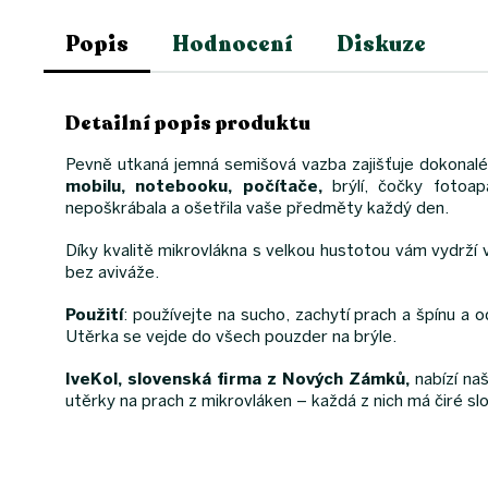
Popis
Hodnocení
Diskuze
Detailní popis produktu
Pevně ​​utkaná jemná semišová vazba zajišťuje dokonalé
mobilu, notebooku, počítače,
brýlí, čočky fotoap
nepoškrábala a ošetřila vaše předměty každý den.
Díky kvalitě mikrovlákna s velkou hustotou vám vydrží 
bez aviváže.
Použití
: používejte na sucho, zachytí prach a špínu a 
Utěrka se vejde do všech pouzder na brýle.
IveKol, slovenská firma z Nových Zámků,
nabízí naš
utěrky na prach z mikrovláken – každá z nich má čiré sl
Z