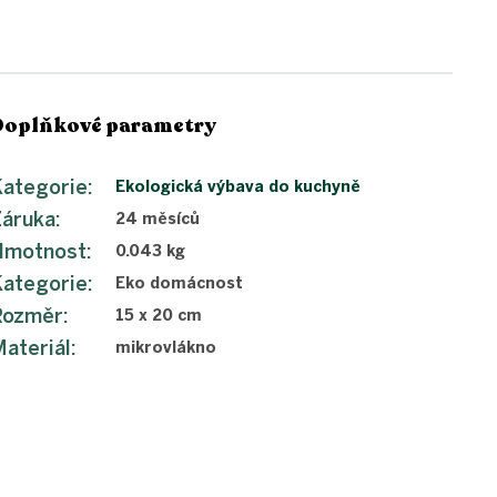
Doplňkové parametry
ategorie
:
Ekologická výbava do kuchyně
Záruka
:
24 měsíců
Hmotnost
:
0.043 kg
ategorie
:
Eko domácnost
Rozměr
:
15 x 20 cm
ateriál
:
mikrovlákno