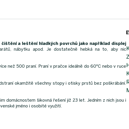
čištění a leštění hladkých povrchů jako například displej
K
arátů, nábytku apod. Je dostatečně hebká na to, aby nic
více než 500 praní. Praní v pračce ideálně do 60°C nebo v ruce
K
odstraní okamžitě všechny stopy i otisky prstů bez poškrábání.
M
im domácnostem šikovná řešení již 23 let. Jedním z nich jsou i
ovenské jméno i osobité využití.