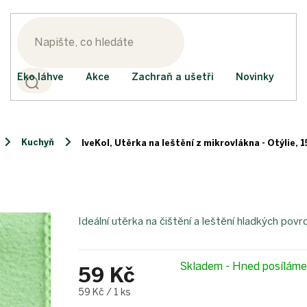
Eko láhve
Akce
Zachraň a ušetři
Novinky
Kuchyň
IveKol, Utěrka na leštění z mikrovlákna - Otýlie,
Ideální utěrka na čištění a leštění hladkých povr
Skladem - Hned posílám
59 Kč
Měrná
59 Kč / 1 ks
cena: