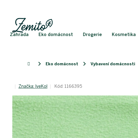
Přejít
na
obsah
Zahrada
Eko domácnost
Drogerie
Kosmetika
Eko domácnost
Vybavení domácnosti
Domů
Značka:
IveKol
Kód:
1166395