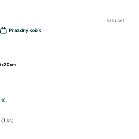
Váš účet
Prázdný košík
NÁKUPNÍ
KOŠÍK
 15x20cm
chů.
e
(1 ks)