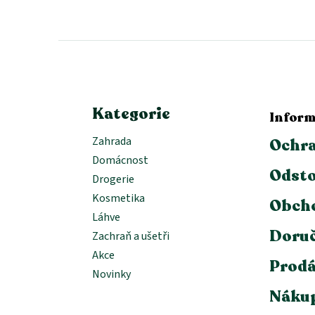
á
p
a
t
í
Kategorie
Inform
Zahrada
Ochra
Domácnost
Odsto
Drogerie
Kosmetika
Obch
Láhve
Doruč
Zachraň a ušetři
Akce
Prodá
Novinky
Nákup