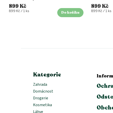
899 Kč
899 Kč
Měrná
Měrná
899 Kč / 1 ks
899 Kč / 1 ks
Do košíku
cena:
cena:
Z
á
p
a
t
í
Kategorie
Inform
Zahrada
Ochra
Domácnost
Odsto
Drogerie
Kosmetika
Obch
Láhve