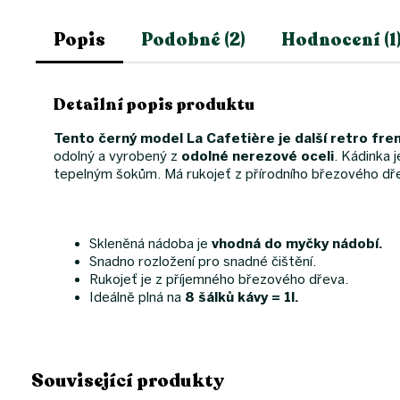
Popis
Podobné (2)
Hodnocení (1
Detailní popis produktu
Tento černý model La Cafetière je další retro f
odolný a vyrobený z
odolné nerezové oceli
.
Kádinka 
tepelným šokům.
Má rukojeť z přírodního březového dř
Skleněná nádoba je
vhodná do myčky nádobí.
Snadno rozložení pro snadné čištění.
Rukojeť je z příjemného březového dřeva.
Ideálně plná na
8 šálků kávy = 1l.
Související produkty