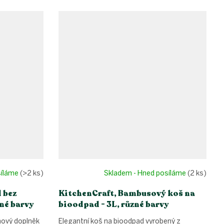
síláme
(>2 ks)
Skladem - Hned posíláme
(2 ks)
 bez
KitchenCraft, Bambusový koš na
zné barvy
bioodpad - 3L, různé barvy
nový doplněk
Elegantní koš na bioodpad vyrobený z