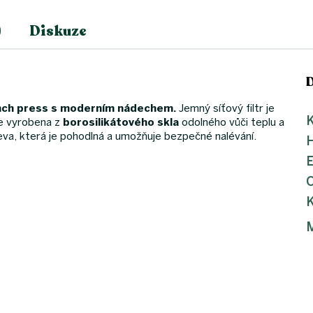
)
Diskuze
rench press s moderním nádechem.
Jemný síťový filtr je
K
je vyrobena z
borosilikátového skla
odolného vůči teplu a
eva, která je pohodlná a umožňuje bezpečné nalévání.
K
M