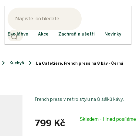
Eko láhve
Akce
Zachraň a ušetři
Novinky
Kuchyň
La Cafetière, French press na 8 káv - Černá
French press v retro stylu na 8 šálků kávy.
Skladem - Hned posílám
799 Kč
Měrná