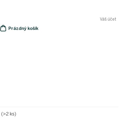
Váš účet
Prázdný košík
NÁKUPNÍ
KOŠÍK
e
(>2 ks)