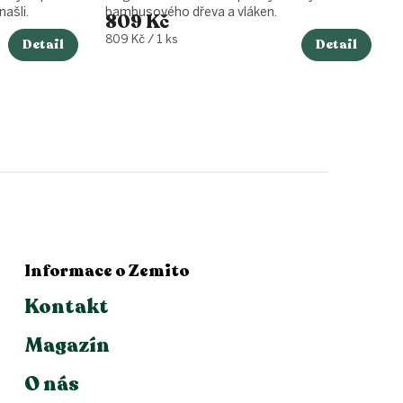
našli.
bambusového dřeva a vláken.
809 Kč
Měrná
809 Kč / 1 ks
Detail
Detail
cena:
Informace o Zemito
Kontakt
Magazín
O nás