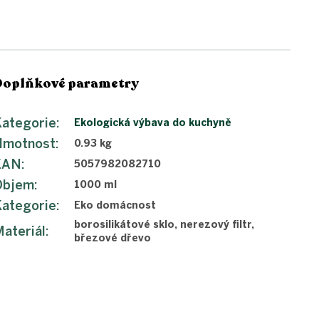
Doplňkové parametry
ategorie
:
Ekologická výbava do kuchyně
Hmotnost
:
0.93 kg
EAN
:
5057982082710
Objem
:
1000 ml
ategorie
:
Eko domácnost
borosilikátové sklo, nerezový filtr,
ateriál
:
březové dřevo