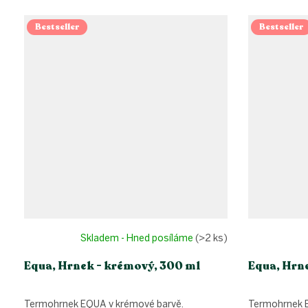
Bestseller
Bestseller
Skladem - Hned posíláme
(>2 ks)
Equa, Hrnek - krémový, 300 ml
Equa, Hrne
Termohrnek EQUA v krémové barvě.
Termohrnek E