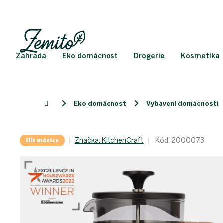
Přejít
na
obsah
Zahrada
Eko domácnost
Drogerie
Kosmetika
Eko domácnost
Vybavení domácnosti
Domů
Hit měsíce
Značka:
KitchenCraft
Kód:
2000073