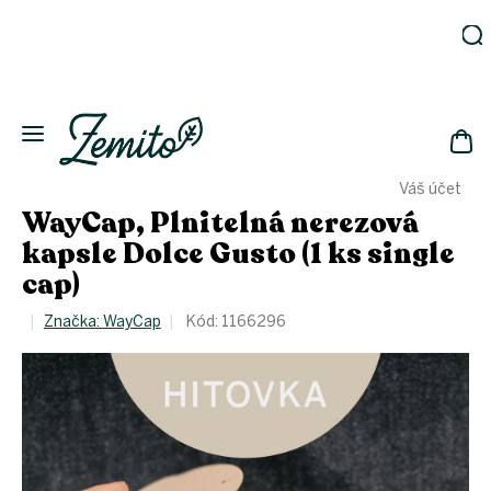
Přejít
na
obsah
Zahrada
Eko
domácnost
NÁK
Drogerie
Váš účet
KOŠ
Kosmetika
WayCap, Plnitelná nerezová
Eko
kapsle Dolce Gusto (1 ks single
láhve
cap)
Akce
Značka:
WayCap
Kód:
1166296
Zachraň
a ušetři
Novinky
Vánoce
Přihlášení