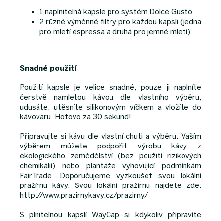
1 naplnitelná kapsle pro systém Dolce Gusto
2 různé výměnné filtry pro každou kapsli (jedna
pro mletí espressa a druhá pro jemné mletí)
Snadné použití
Použití kapsle je velice snadné, pouze ji naplníte
čerstvě namletou kávou dle vlastního výběru,
udusáte, utěsníte silikonovým víčkem a vložíte do
kávovaru. Hotovo za 30 sekund!
Připravujte si kávu dle vlastní chuti a výběru. Vaším
výběrem můžete podpořit výrobu kávy z
ekologického zemědělství (bez použití rizikových
chemikálií) nebo plantáže vyhovující podmínkám
FairTrade. Doporučujeme vyzkoušet svou lokální
pražírnu kávy. Svou lokální pražírnu najdete zde:
http://www.prazirnykavy.cz/prazirny/
S plnitelnou kapslí WayCap si kdykoliv připravíte