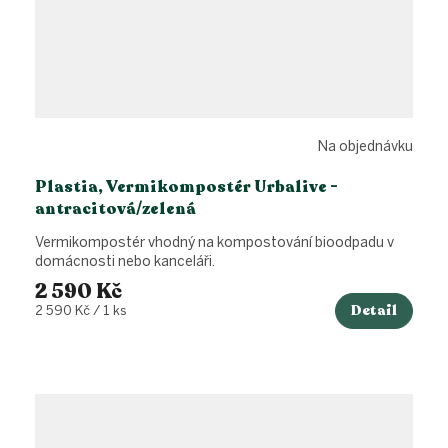
Na objednávku
Plastia, Vermikompostér Urbalive -
antracitová/zelená
Vermikompostér vhodný na kompostování bioodpadu v
domácnosti nebo kanceláři.
2 590 Kč
Detail
Měrná
2 590 Kč / 1 ks
cena: