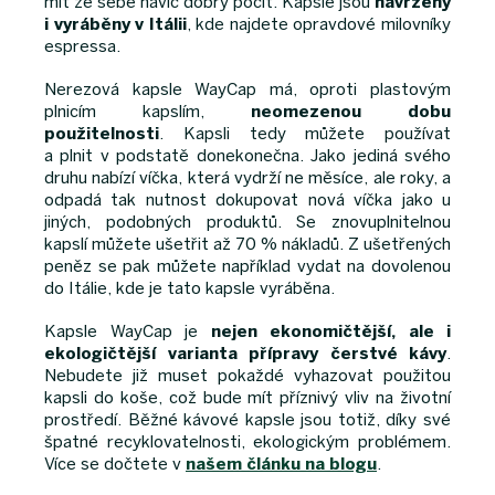
mít ze sebe navíc dobrý pocit. Kapsle jsou
navrženy
i vyráběny v Itálii
, kde najdete opravdové milovníky
espressa.
Nerezová kapsle WayCap má, oproti plastovým
plnicím kapslím,
neomezenou dobu
použitelnosti
. Kapsli tedy můžete používat
a plnit v podstatě donekonečna. Jako jediná svého
druhu nabízí víčka, která vydrží ne měsíce, ale roky, a
odpadá tak nutnost dokupovat nová víčka jako u
jiných, podobných produktů. Se znovuplnitelnou
kapslí můžete ušetřit až 70 % nákladů. Z ušetřených
peněz se pak můžete například vydat na dovolenou
do Itálie, kde je tato kapsle vyráběna.
Kapsle WayCap je
nejen ekonomičtější, ale i
ekologičtější varianta přípravy čerstvé kávy
.
Nebudete již muset pokaždé vyhazovat použitou
kapsli do koše, což bude mít příznivý vliv na životní
prostředí. Běžné kávové kapsle jsou totiž, díky své
špatné recyklovatelnosti, ekologickým problémem.
Více se dočtete v
našem článku na blogu
.