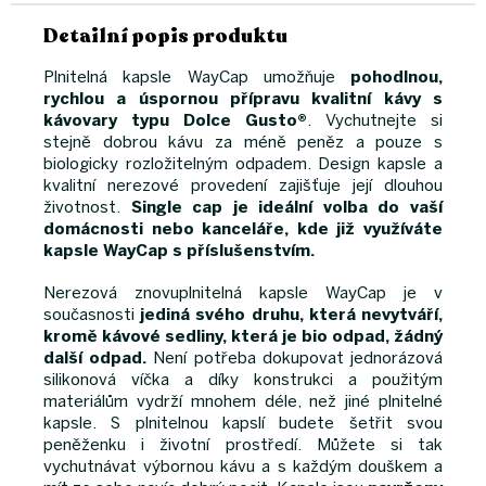
Detailní popis produktu
Plnitelná kapsle WayCap umožňuje
pohodlnou,
rychlou a úspornou přípravu kvalitní kávy s
kávovary typu Dolce Gusto®
. Vychutnejte si
stejně dobrou kávu za méně peněz a pouze s
biologicky rozložitelným odpadem. Design kapsle a
kvalitní nerezové provedení zajišťuje její dlouhou
životnost.
Single cap je ideální volba do vaší
domácnosti nebo kanceláře, kde již využíváte
kapsle WayCap s příslušenstvím.
Nerezová znovuplnitelná kapsle WayCap je v
současnosti
jediná svého druhu, která nevytváří,
kromě kávové sedliny, která je bio odpad, žádný
další odpad.
Není potřeba dokupovat jednorázová
silikonová víčka a díky konstrukci a použitým
materiálům vydrží mnohem déle, než jiné plnitelné
kapsle. S plnitelnou kapslí budete šetřit svou
peněženku i životní prostředí. Můžete si tak
vychutnávat výbornou kávu a s každým douškem a