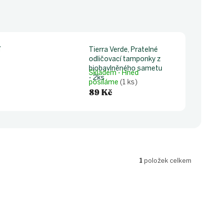
Tierra Verde, Pratelné
í
odličovací tamponky z
biobavlněného sametu
Skladem - Hned
- 2ks
posíláme
(1 ks)
89 Kč
1
položek celkem