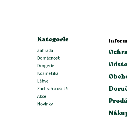
p
a
t
í
Kategorie
Inform
Zahrada
Ochra
Domácnost
Odsto
Drogerie
Kosmetika
Obch
Láhve
Doruč
Zachraň a ušetři
Akce
Prodá
Novinky
Nákup