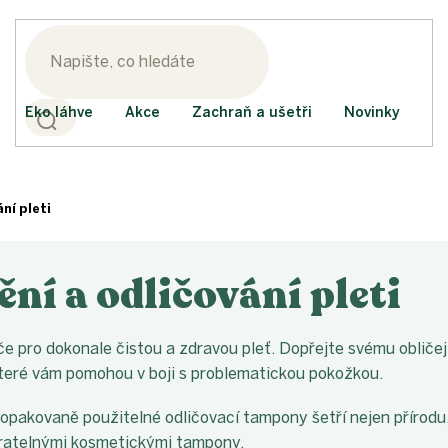
Eko láhve
Akce
Zachraň a ušetři
Novinky
ní pleti
ění a odličování pleti
če pro dokonale čistou a zdravou pleť. Dopřejte svému obličeji
které vám pomohou v boji s problematickou pokožkou.
 opakovaně použitelné odličovací tampony šetří nejen přírodu
ratelnými kosmetickými tampony.