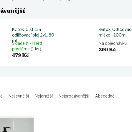
ávanější
Kvitok, Čistící a
Kvitok, Odličovac
odličovací olej 2v1, 80
mléko - 100ml
ml
Skladem - Hned
Na objednávku
299 Kč
posíláme
(1 ks)
479 Kč
me
Nejlevnější
Nejdražší
Nejprodávanější
Abecedně