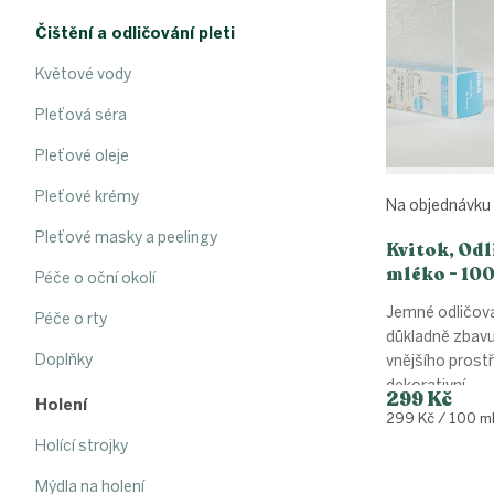
i
r
s
o
Čištění a odličování pleti
p
d
r
Květové vody
u
o
k
Pleťová séra
d
t
u
ů
Pleťové oleje
k
t
Pleťové krémy
Na objednávku
ů
Pleťové masky a peelingy
Kvitok, Odl
mléko - 10
Péče o oční okolí
Jemné odličov
Péče o rty
důkladně zbavu
Doplňky
vnějšího prostř
dekorativní...
299 Kč
Holení
Měrná
299 Kč / 100 m
cena:
Holící strojky
Mýdla na holení