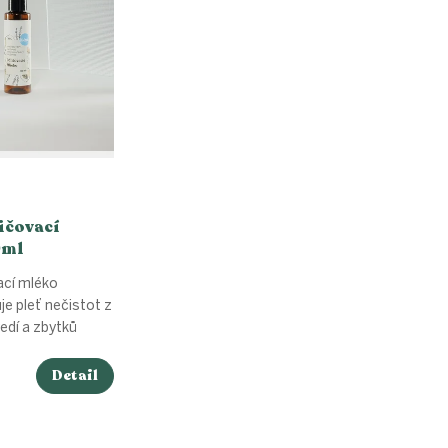
ičovací
0ml
ací mléko
je pleť nečistot z
edí a zbytků
Detail
l
O