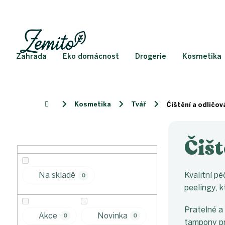
Přejít
na
obsah
Zahrada
Eko domácnost
Drogerie
Kosmetika
Kosmetika
Tvář
Domů
Čištění a odličová
P
o
Čišt
s
t
r
Kvalitní pé
Na skladě
0
a
peelingy, 
n
n
Pratelné a
í
Akce
Novinka
0
0
tampony p