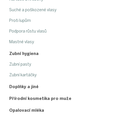
Suché a poškozené vlasy
Proti lupům
Podpora růstu vlasů
Mastné vlasy
Zubní hygiena
Zubní pasty
Zubní kartáčky
Doplňky a jiné
Přírodní kosmetika pro muže
Opalovací mléka
Z
á