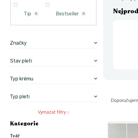
p
a
Nejprod
n
Tip
Bestseller
0
0
e
l
Značky
Stav pleti
Typ krému
Ř
Typ pleti
a
Doporučuje
z
e
Vymazat filtry
V
n
Kategorie
Přeskočit
ý
í
kategorie
p
p
Tvář