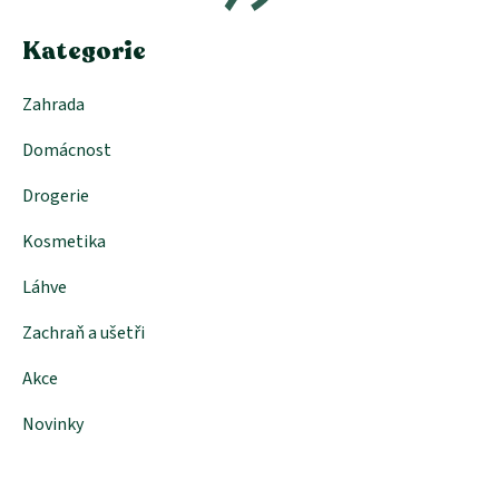
t
í
Kategorie
Zahrada
Domácnost
Drogerie
Kosmetika
Láhve
Zachraň a ušetři
Akce
Novinky