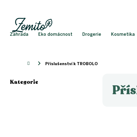
Přejít
na
obsah
Zahrada
Eko domácnost
Drogerie
Kosmetika
Domů
Příslušenství k TROBOLO
P
Kategorie
o
Přeskočit
Pří
kategorie
s
t
r
a
n
n
í