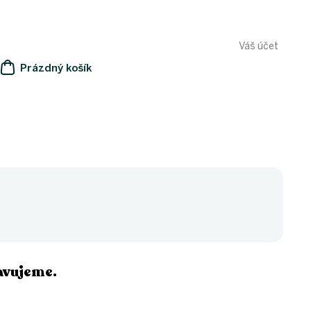
Váš účet
Prázdný košík
NÁKUPNÍ
KOŠÍK
avujeme.