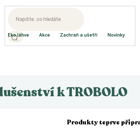
Eko láhve
Akce
Zachraň a ušetři
Novinky
slušenství k TROBOLO
Produkty teprve připr