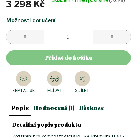
Skladem - Hned posíláme
(>2 ks)
3 298 Kč
Měrná
cena:
Možnosti doručení
Přidat do košíku
ZEPTAT SE
HLÍDAT
SDÍLET
Popis
Hodnocení (1)
Diskuze
Detailní popis produktu
Rozšíření pro kompostovací silo JRK Premium 1130 -