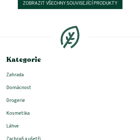
ZOBRAZIT VŠECHNY SOUVISEJÍCÍ PRODUKTY
Z
á
p
a
t
í
Kategorie
Zahrada
Domácnost
Drogerie
Kosmetika
Láhve
Zachraň a ušetři