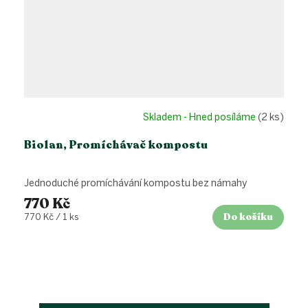
Skladem - Hned posíláme
(2 ks)
Biolan, Promíchávač kompostu
Jednoduché promíchávání kompostu bez námahy
770 Kč
Do košíku
Měrná
770 Kč / 1 ks
cena: