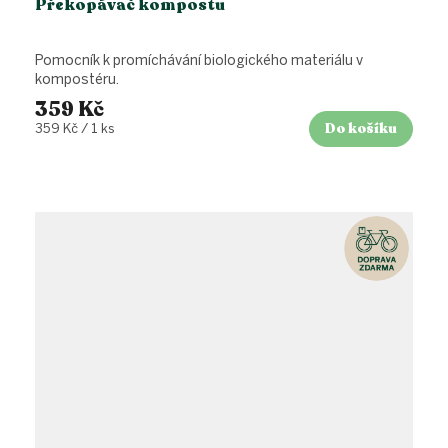
Překopávač kompostu
Pomocník k promíchávání biologického materiálu v
kompostéru.
359 Kč
Do košíku
Měrná
359 Kč / 1 ks
cena: