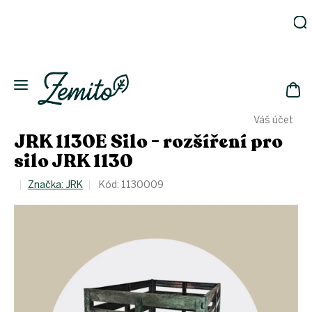
Přejít
na
obsah
Zahrada
Eko
domácnost
NÁK
Drogerie
Váš účet
KOŠ
Kosmetika
JRK 1130E Silo - rozšíření pro
Eko
silo JRK 1130
láhve
Akce
Značka:
JRK
Kód:
1130009
Zachraň
a ušetři
Novinky
Vánoce
Přihlášení