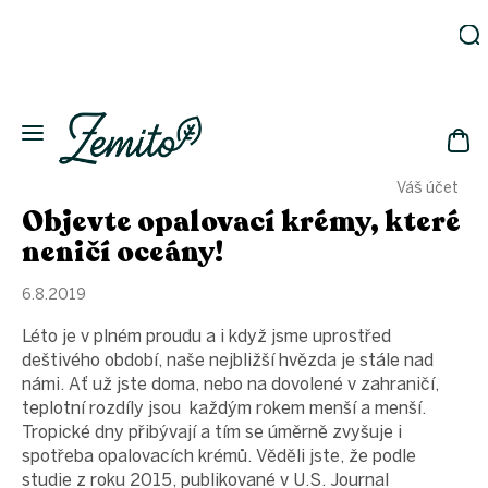
Přejít
na
obsah
Zahrada
Eko
domácnost
NÁK
Drogerie
Váš účet
KOŠ
Kosmetika
Objevte opalovací krémy, které
Eko
neničí oceány!
láhve
Akce
6.8.2019
Zachraň
Léto je v plném proudu a i když jsme uprostřed
a ušetři
deštivého období, naše nejbližší hvězda je stále nad
Novinky
námi. Ať už jste doma, nebo na dovolené v zahraničí,
Vánoce
teplotní rozdíly jsou každým rokem menší a menší.
Tropické dny přibývají a tím se úměrně zvyšuje i
Přihlášení
spotřeba opalovacích krémů. Věděli jste, že podle
studie z roku 2015, publikované v U.S. Journal