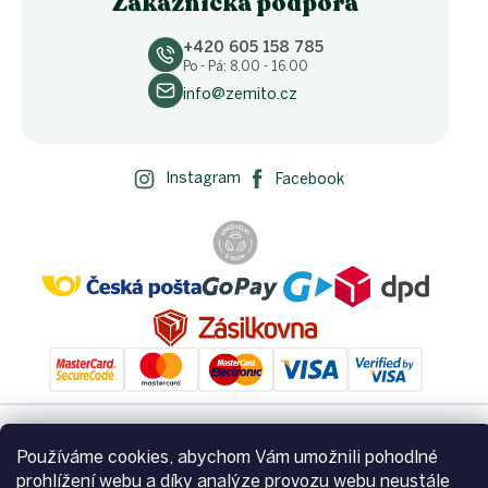
Zákaznická podpora
+420 605 158 785
Po - Pá: 8.00 - 16.00
info@zemito.cz
Instagram
Facebook
Používáme cookies, abychom Vám umožnili pohodlné
Vytvořil Shoptet
prohlížení webu a díky analýze provozu webu neustále