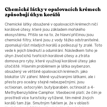
Chemické látky v opalovacích krémech
způsobují úhyn korálů
Chemické látky obsažené v opalovacích krémech ničí
korálové útesy, které jsou základem mořského
ekosystému. Přišlo se na to, že hlavní příčinou jsou
chemické filtry, které jsou z vody těžko odstranitelné,
zpomalují růst mladých korálů a poškozují ty zralé. Toto
vede k jejich blednutí a odumírání. Následkem toho je
úhyn živočichů tvořících korálové útesy a ztráta
domova pro ryby, které využívají korálové útesy jako
útočiště. Hlavním problémem je látka oxybenzon,
obsažený ve většině opalovacích krémech, jako
blokátor UV záření. Méně využívanými látkami, ale i
přesto pro oceány stejně nebezpečnými, jsou
octixonan, oxtocrylén, butylparabén, octinoxát a 4-
Methylbenzylidine Camphor.
Všeobecně platí, že čím je
prostředí více turisticky vytížené, tím méně živých
korálů tam žije.
Smutným faktem je, že v oblasti