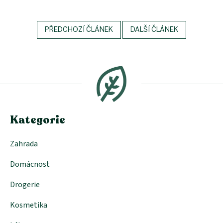
PŘEDCHOZÍ ČLÁNEK
DALŠÍ ČLÁNEK
Z
á
p
a
t
í
Kategorie
Zahrada
Domácnost
Drogerie
Kosmetika