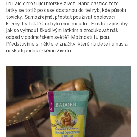
lidi, ale ohrožující mořský život. Nano částice této
látky se totiž po čase dostanou do těl ryb, kde působí
toxicky. Samozřejmě, přestat používat opalovací
krémy, by taktéž nebylo moc moudré. Existují způsoby,
jak se vyhnout škodlivým látkám a zredukovat náš
odpad v podmořském světě? Možnosti tu jsou.
Představíme si některé značky, které najdete i u nás a
neškodí podmořskému životu.