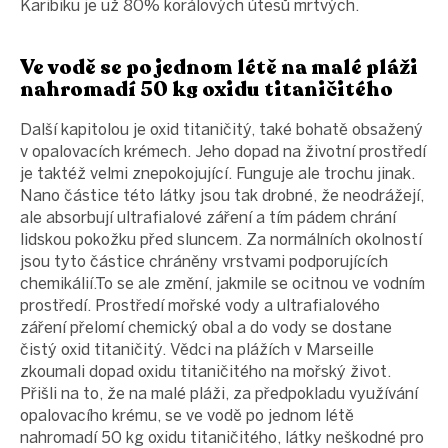
Karibiku je už 80% korálových útesů mrtvých.
Ve vodě se po jednom létě na malé pláži
nahromadí 50 kg oxidu titaničitého
Další kapitolou je oxid titaničitý, také bohatě obsažený
v opalovacích krémech. Jeho dopad na životní prostředí
je taktéž velmi znepokojující. Funguje ale trochu jinak.
Nano částice této látky jsou tak drobné, že neodrážejí,
ale absorbují ultrafialové záření a tím pádem chrání
lidskou pokožku před sluncem. Za normálních okolností
jsou tyto částice chráněny vrstvami podporujících
chemikálií.To se ale změní, jakmile se ocitnou ve vodním
prostředí. Prostředí mořské vody a ultrafialového
záření přelomí chemický obal a do vody se dostane
čistý oxid titaničitý. Vědci na plážích v Marseille
zkoumali dopad oxidu titaničitého na mořský život.
Přišli na to, že na malé pláži, za předpokladu využívání
opalovacího krému, se ve vodě po jednom létě
nahromadí 50 kg oxidu titaničitého, látky neškodné pro