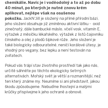
chemikálie. Navíc je i voděodolný a to až po dobu
40 minut, po kterých je nutné znovu krém
aplikovat, nejlépe však na osušenou
pokožku.
JackN'Jill je složený na přímé přírodní bázi,
jeho složení obsahuje již zmíněnou aktivní látku - oxid
zinečnatý, dále bambucké máslo, včelí vosk, vitamín E,
výtažek z měsíčku lékařského, výtažek z listů čajovníku
čínského a olej z plodů šípkové růže. Jeho složení je
také biologicky odbouratelné, neničí korálové útesy, je
vhodný pro vegany, bez lepku a není testován na
zvířatech.
Pokud vás trápí stav životního prostředí tak jako nás,
určitě sáhněte po těchto ekologicky šetrných
alternativách. Mořský svět je větší a rozmanitější, než
ten který známe my. Neumíme si ani představit, jakou
škodu způsobujeme. Nebuďme lhostejní a malými
krůčky přispívejme k jeho ochraně a obnově.