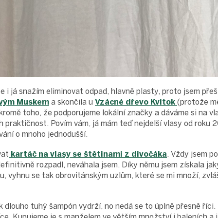
se i já snažím eliminovat odpad, hlavně plasty, proto jsem pře
ovým Muskem
a skončila u
Vzácné dřevo Kvitok
(protože mě
omě toho, že podporujeme lokální značky a dáváme si na vlas
ch praktičnost. Povím vám, já mám teď nejdelší vlasy od roku 
vání o mnoho jednodušší.
vat
kartáč na vlasy se štětinami z divočáka
. Vždy jsem po
efinitivně rozpadl, neváhala jsem. Díky němu jsem získala jak
šu, vyhnu se tak obrovitánským uzlům, které se mi množí, zvl
jak dlouho tuhý šampón vydrží, no nedá se to úplně přesně říci
ce. Kupujeme je s manželem ve větším množství i baleních a 