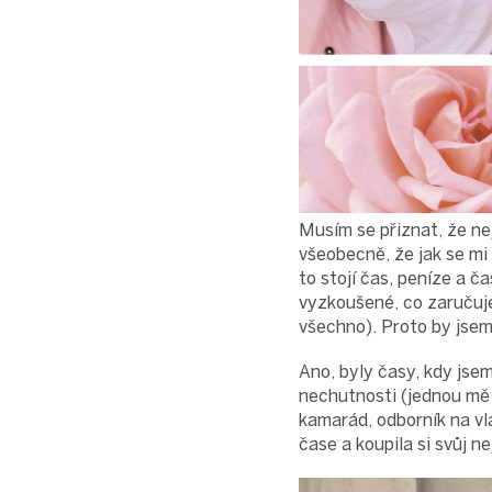
Musím se přiznat, že nej
všeobecně, že jak se mi
to stojí čas, peníze a 
vyzkoušené, co zaručuje
všechno). Proto by jsem
Ano, byly časy, kdy jse
nechutnosti (jednou mě
kamarád, odborník na vla
čase a koupila si svůj n