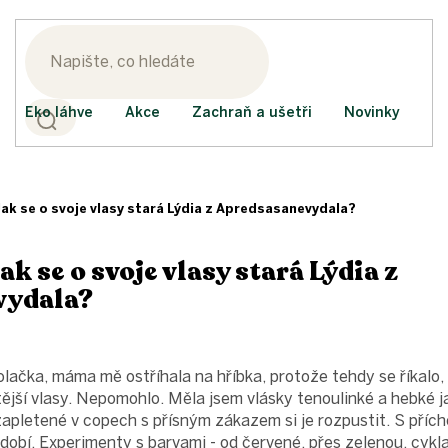
Eko láhve
Akce
Zachraň a ušetři
Novinky
k se o svoje vlasy stará Lýdia z Apredsasanevydala?
k se o svoje vlasy stará Lýdia z
vydala?
olačka, máma mě ostříhala na hříbka, protože tehdy se říkalo,
ější vlasy. Nepomohlo. Měla jsem vlásky tenoulinké a hebké ja
 zapletené v copech s přísným zákazem si je rozpustit. S příc
dobí. Experimenty s barvami - od červené, přes zelenou, cyk