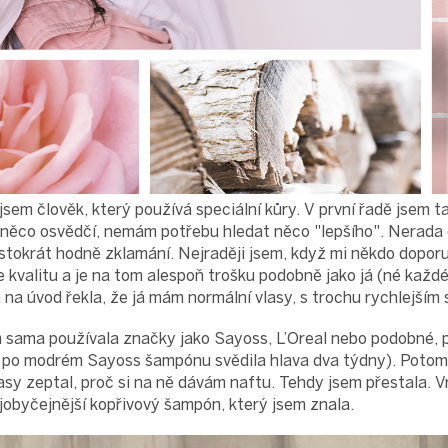
sem člověk, který používá speciální kůry. V první řadě jsem ta
 něco osvědčí, nemám potřebu hledat něco "lepšího". Nerada 
častokrát hodně zklamání. Nejraději jsem, když mi někdo dopor
 kvalitu a je na tom alespoň trošku podobně jako já (né každ
 na úvod řekla, že já mám normální vlasy, s trochu rychlejším
m sama používala značky jako Sayoss, L’Oreal nebo podobné, 
 po modrém Sayoss šampónu svědila hlava dva týdny). Potom 
sy zeptal, proč si na ně dávám naftu. Tehdy jsem přestala. Vr
ejobyčejnější kopřivový šampón, který jsem znala.