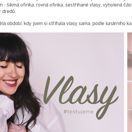
em - šikmá ofinka, rovná ofinka, sestříhané vlasy, vyholená čá
r dredů.
a období, kdy jsem si stříhala vlasy sama, podle lunárního ka