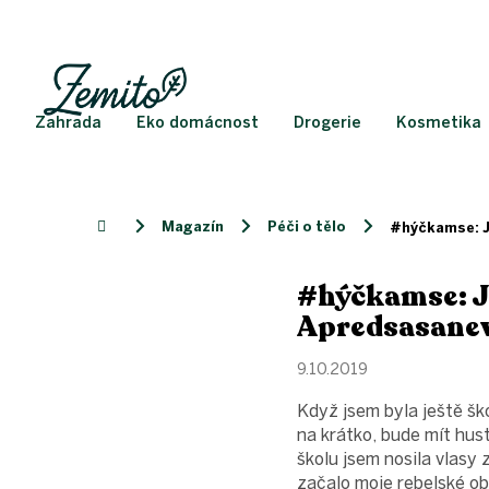
Přejít
na
obsah
Zahrada
Eko domácnost
Drogerie
Kosmetika
Magazín
Péči o tělo
Domů
#hýčkamse: Ja
#hýčkamse: Ja
Apredsasane
9.10.2019
Když jsem byla ještě šk
na krátko, bude mít hust
školu jsem nosila vlasy
začalo moje rebelské ob