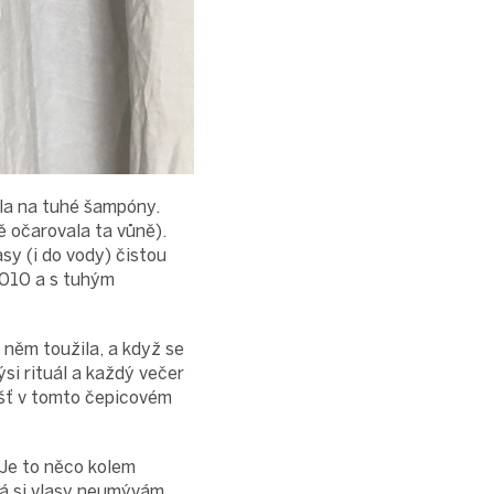
šla na tuhé šampóny.
 očarovala ta vůně).
y (i do vody) čistou
2010 a s tuhým
 něm toužila, a když se
ýsi rituál a každý večer
ášť v tomto čepicovém
. Je to něco kolem
já si vlasy neumývám