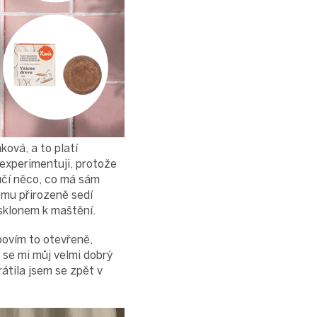
ková, a to platí
experimentuji, protože
učí něco, co má sám
ému přirozeně sedí
 sklonem k maštění.
povím to otevřeně,
se mi můj velmi dobrý
átila jsem se zpět v