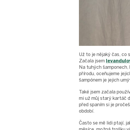
Už to je nějaký čas, co 
Začala jsem
levandul
Na tuhých šamponech, kr
přírodu, oceňujeme jeji
šampónem je jejich umý
Také jsem začala použí
mi už můj starý kartáč d
před spaním si je proče
období.
Často se mě lidi ptají, 
měsíce, možná trošku ví