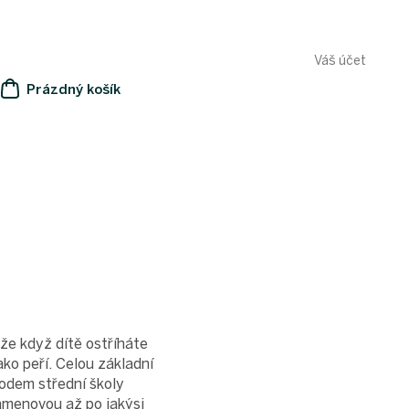
Váš účet
Prázdný košík
NÁKUPNÍ
KOŠÍK
 že když dítě ostříháte
ko peří. Celou základní
hodem střední školy
lamenovou až po jakýsi