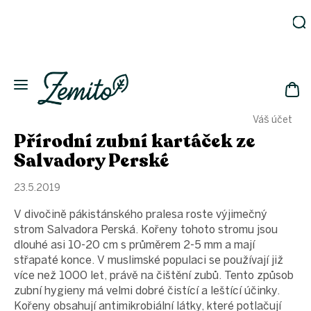
Přejít
na
obsah
Zahrada
Eko
domácnost
NÁK
Drogerie
Váš účet
KOŠ
Kosmetika
Přírodní zubní kartáček ze
Eko
Salvadory Perské
láhve
Akce
23.5.2019
Zachraň
V divočině pákistánského pralesa roste výjimečný
a ušetři
strom Salvadora Perská. Kořeny tohoto stromu jsou
Novinky
dlouhé asi 10-20 cm s průměrem 2-5 mm a mají
Vánoce
střapaté konce. V muslimské populaci se používají již
více než 1000 let, právě na čištění zubů. Tento způsob
Přihlášení
zubní hygieny má velmi dobré čistící a leštící účinky.
Kořeny obsahují antimikrobiální látky, které potlačují