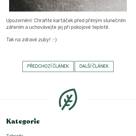
Upozornění: Chraňte kartáček před přímým slunečním
zářením a uchovávejte jej při pokojové teplotě.
Tak na zdravé zuby! ;-)
PŘEDCHOZÍ ČLÁNEK
DALŠÍ ČLÁNEK
Z
á
p
a
t
í
Kategorie
Zahrada