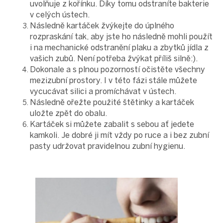
uvolňuje z kořínku. Díky tomu odstraníte bakterie
v celých ústech.
Následně kartáček žvýkejte do úplného
rozpraskání tak, aby jste ho následně mohli použít
i na mechanické odstranění plaku a zbytků jídla z
vašich zubů. Není potřeba žvýkat příliš silně:).
Dokonale a s plnou pozorností očistěte všechny
mezizubní prostory. I v této fázi stále můžete
vycucávat silici a promíchávat v ústech.
Následně ořežte použité štětinky a kartáček
uložte zpět do obalu.
Kartáček si můžete zabalit s sebou ať jedete
kamkoli. Je dobré ji mít vždy po ruce a i bez zubní
pasty udržovat pravidelnou zubní hygienu.