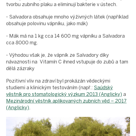
tvorbu zubního plaku a eliminují bakterie v ústech.
- Salvadora obsahuje mnoho výživných látek (například
obsahuje polovinu vápníku, jako mák)
- Mák má na 1 kg cca 14 600 mg vápníku a Salvadora
cca 8000 mg.
- Výhodou však je, že vápník ze Salvadory díky
návaznosti na Vitamín C ihned vstupuje do zubů a tam
dělá zázraky
Pozitivní vliv na zdraví byl prokázán vědeckými
studiemi a klinickým testováním (např.:
Saúdský
věstník pro stomatologický výzkum 2013 (Anglicky)
a
Mezinárodní věstník aplikovaných zubních věd – 2017
(Anglicky)
.