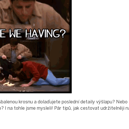
lenou krosnu a dolaďujete poslední detaily výšlapu? Nebo t
? I na tohle jsme mysleli! Pár tipů, jak cestovat udržitelněji 