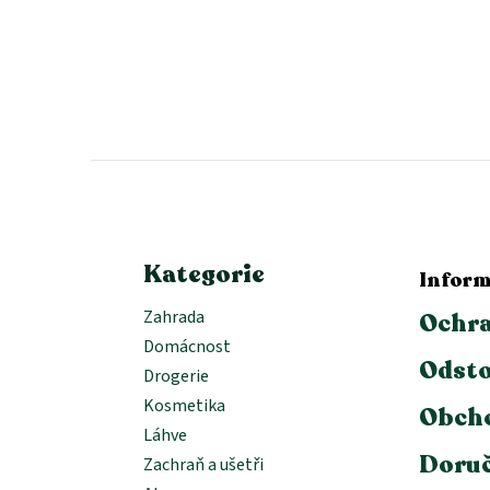
Z
á
p
a
t
í
Kategorie
Inform
Zahrada
Ochra
Domácnost
Odsto
Drogerie
Kosmetika
Obch
Láhve
Doruč
Zachraň a ušetři