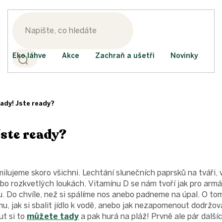
Eko láhve
Akce
Zachraň a ušetři
Novinky
tady! Jste ready?
Jste ready?
milujeme skoro všichni. Lechtání slunečních paprsků na tváři, 
bo rozkvetlých loukách. Vitamínu D se nám tvoří jak pro arm
. Do chvíle, než si spálíme nos anebo padneme na úpal. O tom
u, jak si sbalit jídlo k vodě, anebo jak nezapomenout dodržov
t si to
můžete tady
a pak hurá na pláž! Prvně ale pár dalšíc