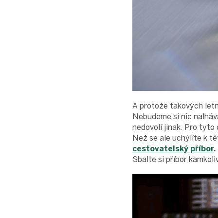
A protože takových letn
Nebudeme si nic nalháva
nedovolí jinak. Pro tyto
Než se ale uchýlíte k té
cestovatelský příbor
.
Sbalte si příbor kamkoli