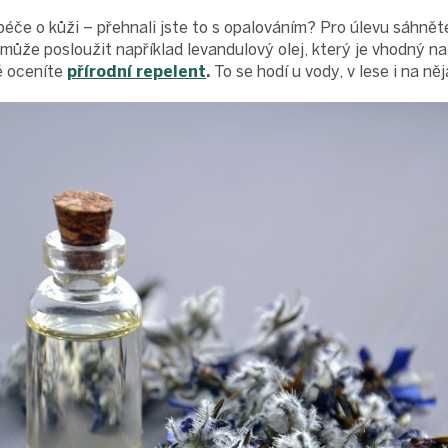
péče o kůži – přehnali jste to s opalováním? Pro úlevu sáhnět
může posloužit například levandulový olej, který je vhodný n
tě oceníte
přírodní repelent
.
To se hodí u vody, v lese i na ně