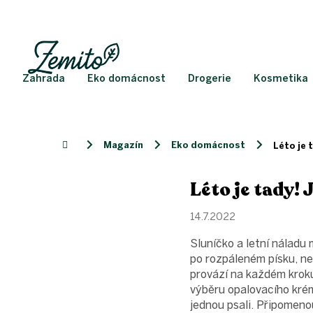
Přejít
na
obsah
Zahrada
Eko domácnost
Drogerie
Kosmetika
Magazín
Eko domácnost
Domů
Léto je 
Léto je tady! 
14.7.2022
Sluníčko a letní náladu 
po rozpáleném písku, ne
provází na každém kroku
výběru opalovacího krém
jednou psali. Připomenou