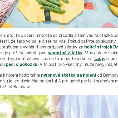
ven, stojíte u dveří, mrknete do zrcadla a tam vás ta otázka ud
štěstí, že tato volba je čistě na Vás! Pokud patříte do skupiny,
oporučujeme vyměnit jednorázové žiletky za
holící strojek 
co je potřeba měnit, jsou
samotné žiletky
. Manipulace s ním
ohled vypadat děsivě. Jak na to, můžete mrknout
tady
,
nebo n
nou
péči o pokožku
.
A to platí pro všechny, muže nevyjímaje!
 k holení hodit tahle
nylonová štětka na holení
od Bambaw!
jku je jen třešnička na dortu! A pro úplně perfektní oholení 
též od Bambaw.