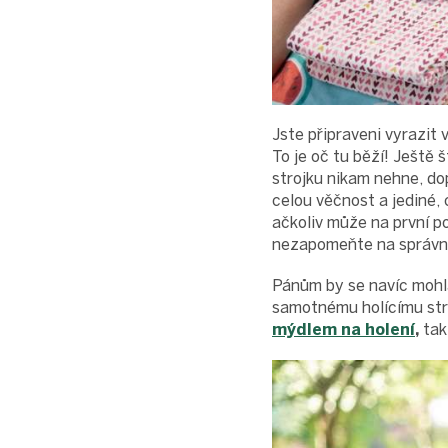
Jste připraveni vyrazit 
To je oč tu běží! Ještě 
strojku nikam nehne, d
celou věčnost a jediné, 
ačkoliv může na první p
nezapomeňte na správ
Pánům by se navíc mohla
samotnému holícímu stro
mýdlem na holení
,
tak