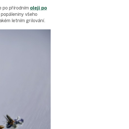
e po přírodním
oleji po
a popáleniny všeho
jakém letním grilování.