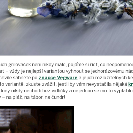
ích grilovaček není nikdy málo, pojďme si říct, co neopomeno
t – vždy je nejlepší variantou vyhnout se jednorázovému nád
 chvíle sáhněte po
značce Vegware
a jejich rozložitelných ke
to variantě, zkuste zvážit, jestli by vám nevystačila nějaká
kr
Joey nikdy nechodí bez vidličky a nejednou se mu to vyplatilo
v – na pláž, na tábor, na čundr!