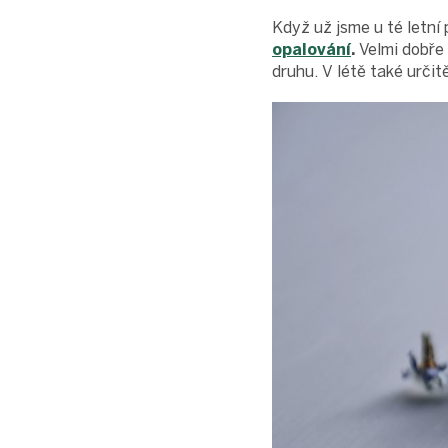
Když už jsme u té letní 
opalování
.
Velmi dobře 
druhu. V létě také urči