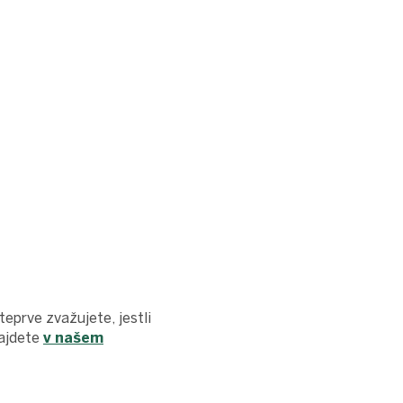
eprve zvažujete, jestli
najdete
v našem