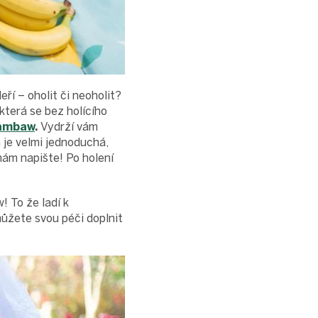
eří – oholit či neoholit?
 která se bez holícího
Bambaw
.
Vydrží vám
 je velmi jednoduchá,
ám napište! Po holení
 To že ladí k
můžete svou péči doplnit