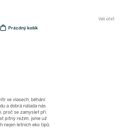
Váš účet
Prázdný košík
NÁKUPNÍ
KOŠÍK
vítr ve vlasech, běhání
ádu a dobrá nálada nás
, proč se zamyslet při
at pitný režim, jsme už
h nejen letních eko tipů.