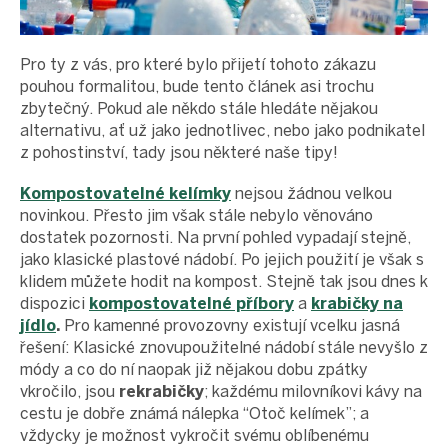
Pro ty z vás, pro které bylo přijetí tohoto zákazu
pouhou formalitou, bude tento článek asi trochu
zbytečný. Pokud ale někdo stále hledáte nějakou
alternativu, ať už jako jednotlivec, nebo jako podnikatel
z pohostinství, tady jsou některé naše tipy!
Kompostovatelné kelímky
nejsou žádnou velkou
novinkou. Přesto jim však stále nebylo věnováno
dostatek pozornosti. Na první pohled vypadají stejně,
jako klasické plastové nádobí. Po jejich použití je však s
klidem můžete hodit na kompost. Stejně tak jsou dnes k
dispozici
kompostovatelné příbory
a
krabičky na
jídlo
.
Pro kamenné provozovny existují vcelku jasná
řešení: Klasické znovupoužitelné nádobí stále nevyšlo z
módy a co do ní naopak již nějakou dobu zpátky
vkročilo, jsou
rekrabičky
; každému milovníkovi kávy na
cestu je dobře známá nálepka “Otoč kelímek”; a
vždycky je možnost vykročit svému oblíbenému