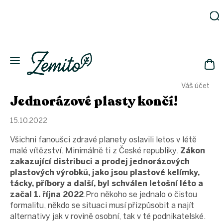
Přejít
na
obsah
Zahrada
Eko
domácnost
NÁK
Drogerie
Váš účet
KOŠ
Kosmetika
Jednorázové plasty končí!
Eko
láhve
15.10.2022
Akce
Všichni fanoušci zdravé planety oslavili letos v létě
Zachraň
malé vítězství. Minimálně ti z České republiky.
Zákon
a ušetři
zakazující distribuci a prodej jednorázových
Novinky
plastových výrobků, jako jsou plastové kelímky,
tácky, příbory a další, byl schválen letošní léto a
Vánoce
začal 1. října 2022
.Pro někoho se jednalo o čistou
Přihlášení
formalitu, někdo se situaci musí přizpůsobit a najít
alternativy jak v rovině osobní, tak v té podnikatelské.