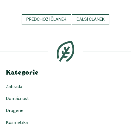
PŘEDCHOZÍ ČLÁNEK
DALŠÍ ČLÁNEK
Z
á
p
a
t
í
Kategorie
Zahrada
Domácnost
Drogerie
Kosmetika