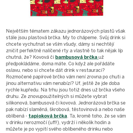
Největším tématem zákazu jednorázových plastů však
stále jsou plastová brčka. My to chápeme. Svůj drink si
chcete vychutnat se vším všudy, dámy si nechtějí
zničit perfektně nalíčené rty a vlastně to tak nějak líp
chutná, že? Kovová či
bambusová brčka
už
předpokládáme, doma máte. Co když ale pořádáte
oslavu, nebo si chcete dát drink v restauraci?
Rozmočené papírové brčko vám není zrovna po chuti a
jinou alternativu vám nenabízí? Uf, ještě že jde doba
rychle kupředu. Na trhu jsou totiž dnes už brčka všeho
druhu. Ze znovupoužitelných si můžete vybrat
silikonová, bambusová či kovová. Jednorázová brčka se
pak nabízí slaměná, škrobová, těstovinová a nebo naše
oblíbená -
tapioková brčka
. Ta, kromě toho, že se vám
v drinku nerozmočí (uff!), vydrží i několik hodin a
můžete je po vypití svého oblíbeného drinku nebo