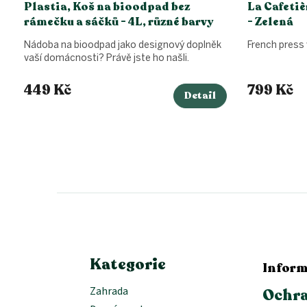
Plastia, Koš na bioodpad bez
La Cafetiè
rámečku a sáčků - 4L, různé barvy
- Zelená
Nádoba na bioodpad jako designový doplněk
French press v
vaší domácnosti? Právě jste ho našli.
449 Kč
799 Kč
Detail
Z
á
p
a
t
í
Kategorie
Inform
Zahrada
Ochra