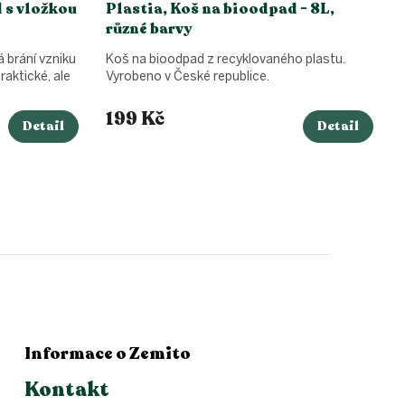
 s vložkou
Plastia, Koš na bioodpad - 8L,
různé barvy
 brání vzniku
Koš na bioodpad z recyklovaného plastu.
raktické, ale
Vyrobeno v České republice.
199 Kč
Detail
Detail
Informace o Zemito
Kontakt