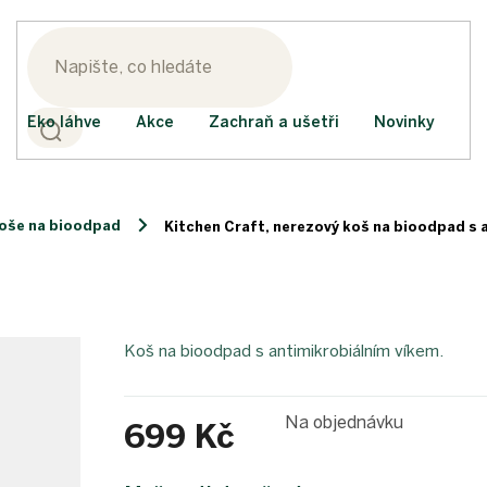
Eko láhve
Akce
Zachraň a ušetři
Novinky
oše na bioodpad
Kitchen Craft, nerezový koš na bioodpad s 
Koš na bioodpad s antimikrobiálním víkem.
Na objednávku
699 Kč
Měrná
cena: