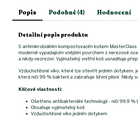
Popis
Podobné (4)
Hodnocení
Detailní popis produktu
S antimikrobiálním kompostovacím košem MasterClass p
moderně vypadajícím vnějším povrchem z nerezové oceli
a nikdy nezreziví. Vyjímatelný vnitřní koš usnadňuje př
Vzduchotěsné víko, které lze otevřít jedním dotykem, je
která ničí 99 % bakterií a zabraňuje šíření plísní. Nik
Klíčové vlastnosti:
Ošetřeno antibakteriální technologií - ničí 99,9 % 
Obsahuje vyjímatelný koš
Vzduchotěsné víko jedním dotykem