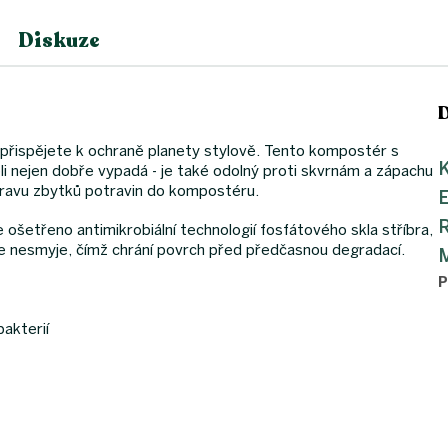
Diskuze
řispějete k ochraně planety stylově. Tento kompostér s
K
 nejen dobře vypadá - je také odolný proti skvrnám a zápachu
epravu zbytků potravin do kompostéru.
 ošetřeno antimikrobiální technologií fosfátového skla stříbra,
dy se nesmyje, čímž chrání povrch před předčasnou degradací.
M
P
bakterií