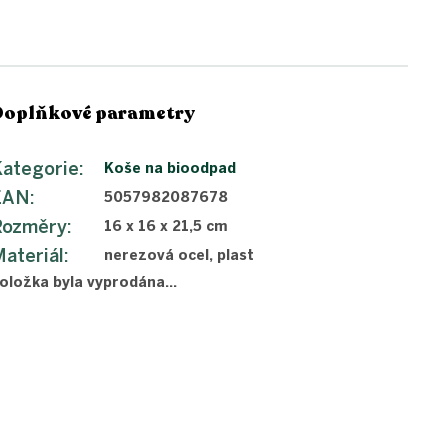
Doplňkové parametry
ategorie
:
Koše na bioodpad
EAN
:
5057982087678
Rozměry
:
16 x 16 x 21,5 cm
ateriál
:
nerezová ocel, plast
oložka byla vyprodána…