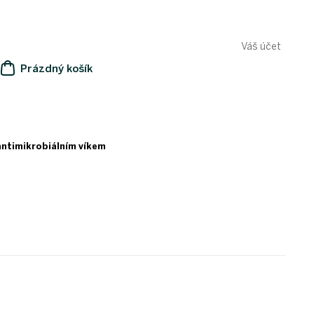
Váš účet
Prázdný košík
NÁKUPNÍ
KOŠÍK
antimikrobiálním víkem