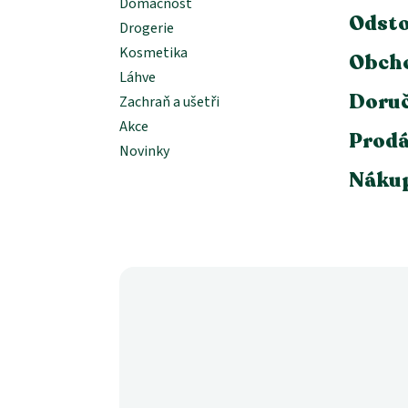
Domácnost
Odsto
Drogerie
Kosmetika
Obch
Láhve
Doruč
Zachraň a ušetři
Akce
Prodá
Novinky
Nákup