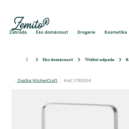
Přejít
na
obsah
Zahrada
Eko domácnost
Drogerie
Kosmetika
Eko domácnost
Třídění odpadu
K
Domů
Značka:
KitchenCraft
Kód:
1793004