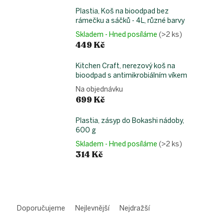
Plastia, Koš na bioodpad bez
rámečku a sáčků - 4L, různé barvy
Skladem - Hned posíláme
(>2 ks)
449 Kč
Kitchen Craft, nerezový koš na
bioodpad s antimikrobiálním víkem
Na objednávku
699 Kč
Plastia, zásyp do Bokashi nádoby,
600 g
Skladem - Hned posíláme
(>2 ks)
314 Kč
Ř
a
Doporučujeme
Nejlevnější
Nejdražší
z