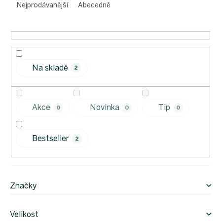
e
Nejprodávanější
Abecedně
n
í
p
r
o
Na skladě
d
2
u
k
t
Akce
Novinka
Tip
0
0
0
ů
Bestseller
2
Značky
Velikost