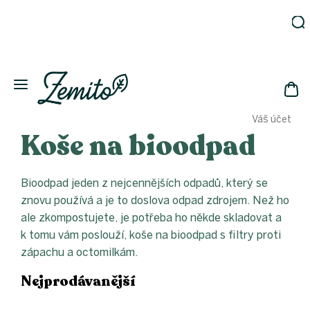
Přejít
na
obsah
Zahrada
Eko
domácnost
NÁK
Drogerie
Váš účet
KOŠ
Kosmetika
Koše na bioodpad
Eko
láhve
Bioodpad jeden z nejcennějších odpadů, který se
Akce
znovu používá a je to doslova odpad zdrojem. Než ho
Zachraň
a ušetři
ale zkompostujete, je potřeba ho někde skladovat a
k tomu vám poslouží, koše na bioodpad s filtry proti
Novinky
zápachu a octomilkám.
Vánoce
Nejprodávanější
Přihlášení