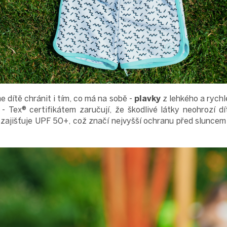
dítě chránit i tím, co má na sobě -
plavky
z lehkého a rych
Tex® certifikátem zaručují, že škodlivé látky neohrozí dít
zajišťuje UPF 50+, což značí nejvyšší ochranu před sluncem