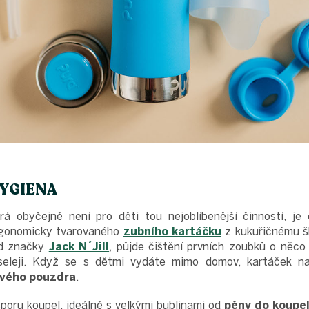
YGIENA
rá obyčejně není pro děti tou nejoblíbenější činností, je
rgonomicky tvarovaného
zubního kartáčku
z kukuřičnému 
d značky
Jack N´Jill
, půjde čištění prvních zoubků o něco l
seleji. Když se s dětmi vydáte mimo domov, kartáček n
vého pouzdra
.
poru koupel, ideálně s velkými bublinami od
pěny do koupe