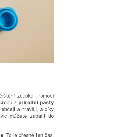
 čištění zoubků. Pomocí
škrobu a
přírodní pasty
ehčeji a hravěji, a díky
avíc můžete zabalit do
le
. To je přesně ten čas,