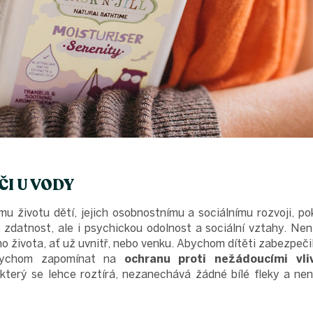
ČI U VODY
ímu životu dětí, jejich osobnostnímu a sociálnímu rozvoji, p
 zdatnost, ale i psychickou odolnost a sociální vztahy. Nen
o života, ať už uvnitř, nebo venku. Abychom dítěti zabezpeč
 bychom zapomínat na
ochranu proti nežádoucími vli
 který se lehce roztírá, nezanechává žádné bílé fleky a n
.