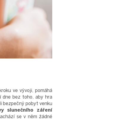
okroku ve vývoji, pomáhá
í dne bez toho, aby hra
ili bezpečný pobyt venku
vy slunečního záření
enachází se v něm žádné