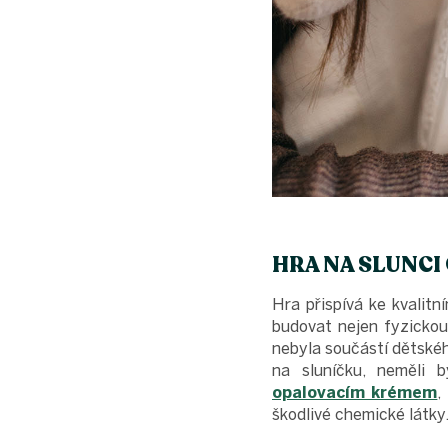
HRA NA SLUNCI 
Hra přispívá ke kvalitn
budovat nejen fyzickou
nebyla součástí dětskéh
na sluníčku, neměli
opalovacím krémem
,
škodlivé chemické látky