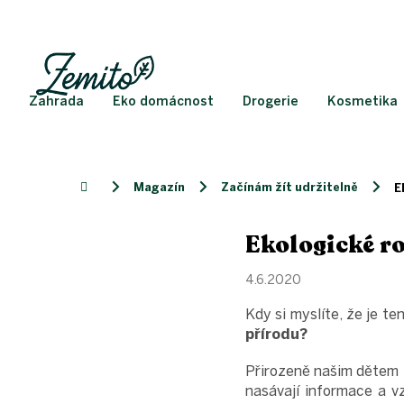
Přejít
na
obsah
Zahrada
Eko domácnost
Drogerie
Kosmetika
Magazín
Začínám žít udržitelně
Domů
E
Ekologické ro
4.6.2020
Kdy si myslíte, že je te
přírodu?
Přirozeně našim dětem
nasávají informace a vz