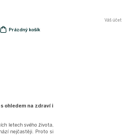
Váš účet
Prázdný košík
NÁKUPNÍ
KOŠÍK
 s ohledem na zdraví i
ních letech svého života,
ází nejčastěji. Proto si