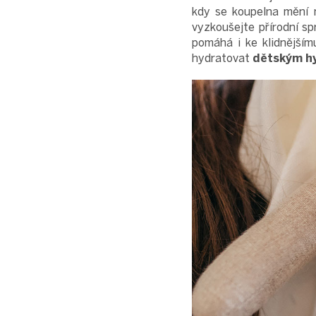
kdy se koupelna mění 
vyzkoušejte přírodní sp
pomáhá i ke klidnějšímu
hydratovat
dětským h