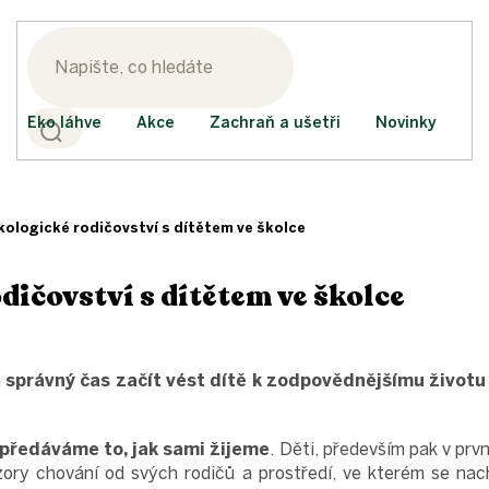
Eko láhve
Akce
Zachraň a ušetři
Novinky
kologické rodičovství s dítětem ve školce
dičovství s dítětem ve školce
n
správný čas začít vést dítě k zodpovědnějšímu životu
předáváme to, jak sami žijeme
. Děti, především pak v prv
ory chování od svých rodičů a prostředí, ve kterém se nach