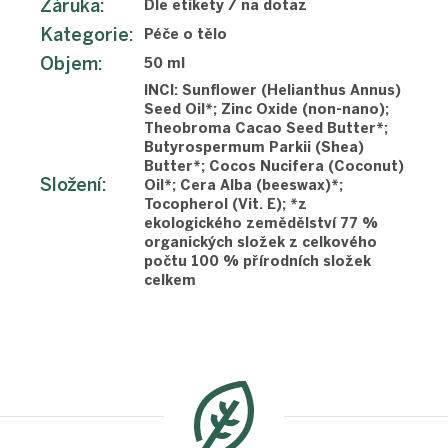
Záruka
:
Dle etikety / na dotaz
Kategorie
:
Péče o tělo
Objem
:
50 ml
INCI: Sunflower (Helianthus Annus)
Seed Oil*; Zinc Oxide (non-nano);
Theobroma Cacao Seed Butter*;
Butyrospermum Parkii (Shea)
Butter*; Cocos Nucifera (Coconut)
Složení
:
Oil*; Cera Alba (beeswax)*;
Tocopherol (Vit. E); *z
ekologického zemědělství 77 %
organických složek z celkového
počtu 100 % přírodních složek
celkem
Z
á
p
a
t