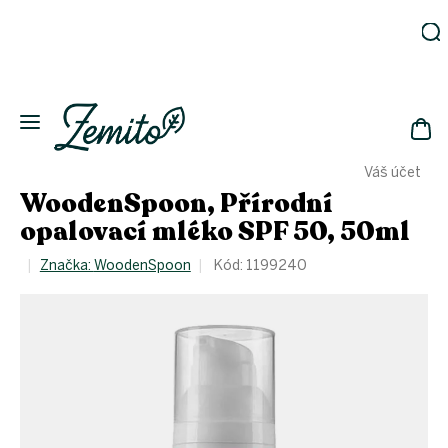
Přejít
na
obsah
Zahrada
Eko
domácnost
NÁK
Drogerie
Váš účet
KOŠ
Kosmetika
WoodenSpoon, Přírodní
Eko
opalovací mléko SPF 50, 50ml
láhve
Akce
Značka:
WoodenSpoon
Kód:
1199240
Zachraň
a ušetři
Novinky
Vánoce
Přihlášení