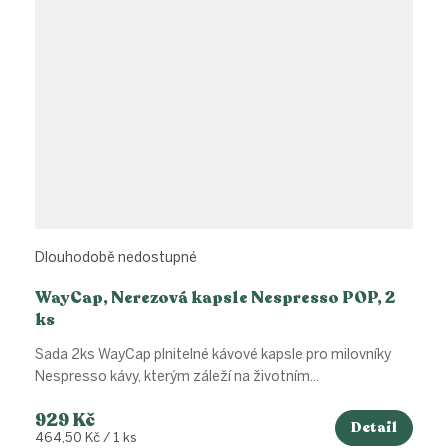
Dlouhodobě nedostupné
WayCap, Nerezová kapsle Nespresso POP, 2
ks
Sada 2ks WayCap plnitelné kávové kapsle pro milovníky
Nespresso kávy, kterým záleží na životním...
929 Kč
Detail
Měrná
464,50 Kč / 1 ks