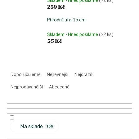
Skladem - Hned posíláme
(>2 ks)
259 Kč
Přírodní lufa, 15 cm
Skladem - Hned posíláme
(>2 ks)
55 Kč
Ř
a
Doporučujeme
Nejlevnější
Nejdražší
z
e
Nejprodávanější
Abecedně
n
í
p
r
o
Na skladě
d
156
u