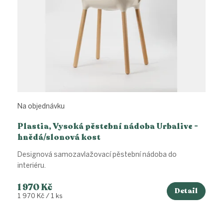
k
t
ů
Na objednávku
Plastia, Vysoká pěstební nádoba Urbalive -
hnědá/slonová kost
Designová samozavlažovací pěstební nádoba do
interiéru.
1 970 Kč
Detail
Měrná
1 970 Kč / 1 ks
cena: