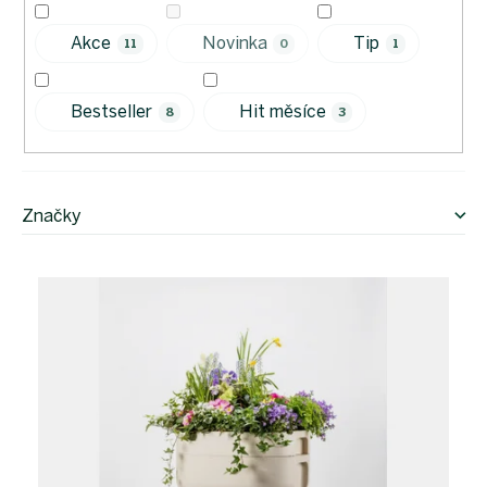
k
t
Akce
Novinka
Tip
11
0
1
ů
Bestseller
Hit měsíce
8
3
Značky
V
ý
p
i
s
p
r
o
d
u