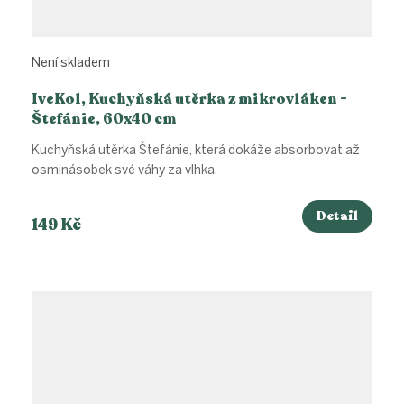
Není skladem
IveKol, Kuchyňská utěrka z mikrovláken -
Štefánie, 60x40 cm
Kuchyňská utěrka Štefánie, která dokáže absorbovat až
osminásobek své váhy za vlhka.
Detail
149 Kč