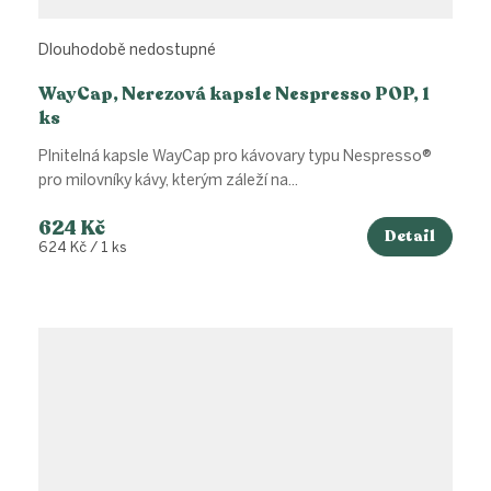
Dlouhodobě nedostupné
WayCap, Nerezová kapsle Nespresso POP, 1
ks
Plnitelná kapsle WayCap pro kávovary typu Nespresso®
pro milovníky kávy, kterým záleží na...
624 Kč
Detail
Měrná
624 Kč / 1 ks
cena: