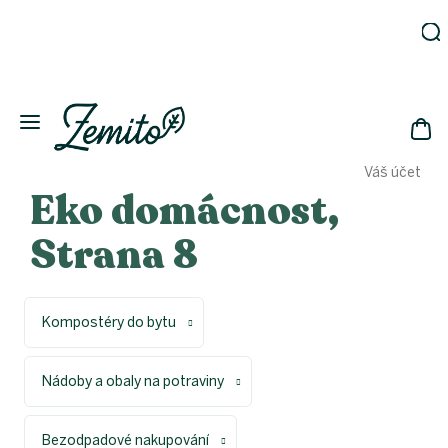
Přejít
na
obsah
Zahrada
Eko
domácnost
NÁK
Drogerie
Váš účet
KOŠ
Kosmetika
Eko domácnost
,
Eko
láhve
Strana 8
Akce
Zachraň
a ušetři
Kompostéry do bytu
Novinky
Vánoce
Nádoby a obaly na potraviny
Přihlášení
Bezodpadové nakupování