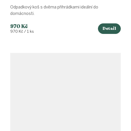
Odpadkový koš s dvěma přihrádkami ideální do
domácnosti.
970 Kč
Detail
Měrná
970 Kč / 1 ks
cena: