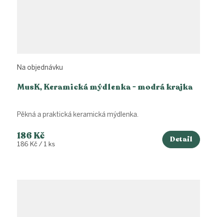
Na objednávku
MusK, Keramická mýdlenka - modrá krajka
Pěkná a praktická keramická mýdlenka.
186 Kč
Detail
Měrná
186 Kč / 1 ks
cena: