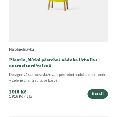
Na objednávku
Plastia, Nízká pěstební nádoba Urbalive -
antracitová/zelená
Designová samozavlažovací pěstební nádoba do interiéru
v zelené či antracitové barvě.
1 916 Kč
Detail
Měrná
1 916 Kč / 1 ks
cena: