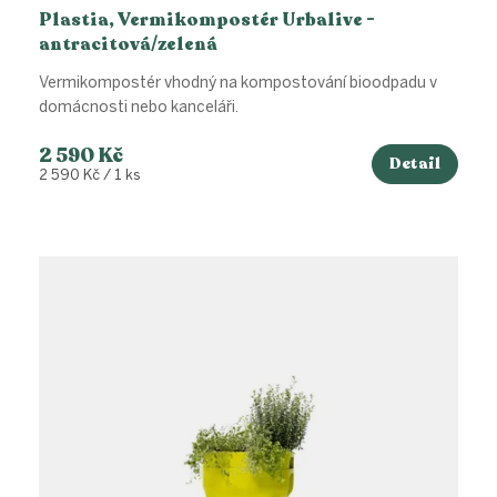
Plastia, Vermikompostér Urbalive -
antracitová/zelená
Vermikompostér vhodný na kompostování bioodpadu v
domácnosti nebo kanceláři.
2 590 Kč
Detail
Měrná
2 590 Kč / 1 ks
cena: