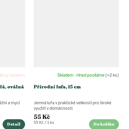
Brzy skladem
Skladem - Hned posíláme
(>2 ks)
lá, oválná
Přírodní lufa, 15 cm
ážní a mycí
Jemná lufa v praktické velikosti pro široké
využití v domácnosti.
55 Kč
Měrná
55 Kč / 1 ks
Detail
Do košíku
cena: