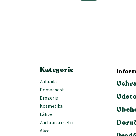
Z
á
p
a
t
í
Kategorie
Inform
Zahrada
Ochra
Domácnost
Odsto
Drogerie
Kosmetika
Obch
Láhve
Doruč
Zachraň a ušetři
Akce
Prodá