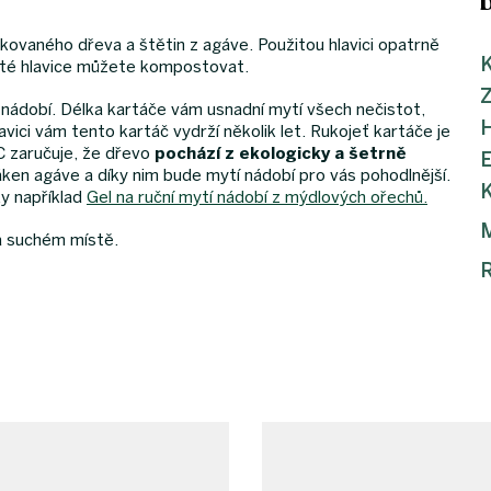
kovaného dřeva a štětin z agáve. Použitou hlavici opatrně
K
žité hlavice můžete kompostovat.
 nádobí. Délka kartáče vám usnadní mytí všech nečistot,
avici vám tento kartáč vydrží několik let. Rukojeť kartáče je
SC zaručuje, že dřevo
pochází z ekologicky a šetrně
láken agáve a díky nim bude mytí nádobí pro vás pohodlnější.
K
ky například
Gel na ruční mytí nádobí z mýdlových ořechů.
M
na suchém místě.