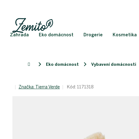
Přejít
na
obsah
Zahrada
Eko domácnost
Drogerie
Kosmetika
Eko domácnost
Vybavení domácnosti
Domů
Značka:
Tierra Verde
Kód:
1171318