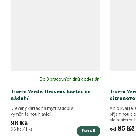
Do 3 pracovních dnů k odeslání
Tierra Verde, Dřevěný kartáč na
Tierra Ver
nádobí
citronovou
Dřevěný kartáč na mytí nádobí s
V bio kvalitě,
vyměnitelnou hlavicí.
příjemnou ci
složením na bá
96 Kč
85 Kč
od
Měrná
96 Kč / 1 ks
Detail
cena: