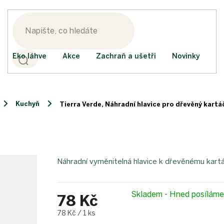
Eko láhve
Akce
Zachraň a ušetři
Novinky
Kuchyň
Tierra Verde, Náhradní hlavice pro dřevěný kartá
Náhradní vyměnitelná hlavice k dřevěnému kartá
Skladem - Hned posílám
78 Kč
Měrná
78 Kč / 1 ks
cena: