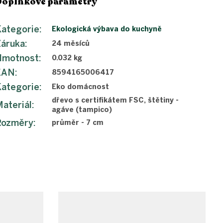
Doplňkové parametry
ategorie
:
Ekologická výbava do kuchyně
Záruka
:
24 měsíců
Hmotnost
:
0.032 kg
EAN
:
8594165006417
ategorie
:
Eko domácnost
dřevo s certifikátem FSC, štětiny -
ateriál
:
agáve (tampico)
Rozměry
:
průměr - 7 cm