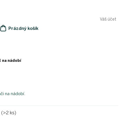
Váš účet
Prázdný košík
NÁKUPNÍ
KOŠÍK
č na nádobí
či na nádobí.
e
(>2 ks)