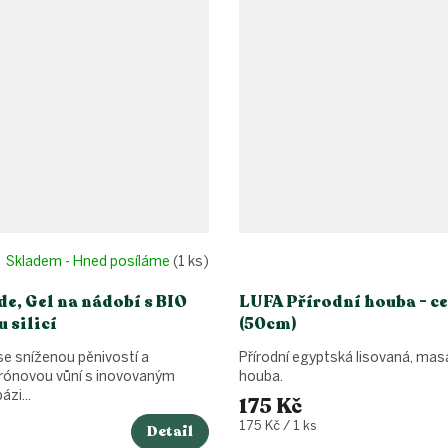
Skladem - Hned posíláme
(1 ks)
de, Gel na nádobí s BIO
LUFA Přírodní houba - ce
 silicí
(50cm)
 se sníženou pěnivostí a
Přírodní egyptská lisovaná, mas
trónovou vůní s inovovaným
houba.
zi...
175 Kč
Měrná
175 Kč / 1 ks
Detail
cena: