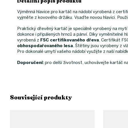
Detailní popis produktu
Výměnná hlavice pro kartáč na nádobí vyrobená z certifi
vyjměte z kovového držáku. Vsaďte novou hlavici. Pou
Praktický dřevěný kartáč je speciálně vyrobený na mytí
dokonce i připálených hrnců a pánví. Díky vyměnitelné hl
vyrobená z
FSC certifikovaného dřeva
. Certifikát F
obhospodařovaného lesa
. Štětiny jsou vyrobeny z v
Pro dokonalé umytí vašeho nádobí využijte z naší nabíd
Doporučení:
pro delší životnost, uchovávejte kartáč 
Související produkty