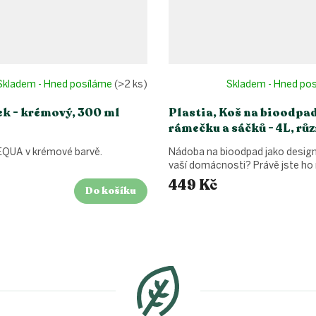
Skladem - Hned posíláme
(>2 ks)
Skladem - Hned po
ek - krémový, 300 ml
Plastia, Koš na bioodpad
rámečku a sáčků - 4L, rů
QUA v krémové barvě.
Nádoba na bioodpad jako desig
vaší domácnosti? Právě jste ho 
449 Kč
Do košíku