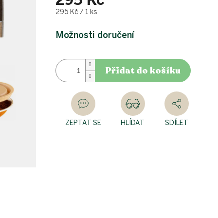
295 Kč
Měrná
295 Kč / 1 ks
cena:
Možnosti doručení
Přidat do košíku
ZEPTAT SE
HLÍDAT
SDÍLET