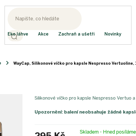
Eko láhve
Akce
Zachraň a ušetři
Novinky
e
WayCap, Silikonové víčko pro kapsle Nespresso Vertuoline, 
Silikonové víčko pro kapsle Nespresso Vertuo a
Upozornění: balení neobsahuje žádné kapsl
Skladem - Hned posílám