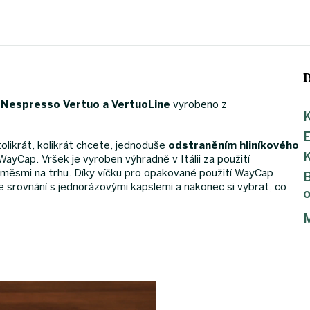
o
Nespresso Vertuo a VertuoLine
vyrobeno z
K
olikrát, kolikrát chcete, jednoduše
odstraněním hliníkového
K
yCap. Vršek je vyroben výhradně v Itálii za použití
 směsmi na trhu. Díky víčku pro opakované použití WayCap
B
 srovnání s jednorázovými kapslemi a nakonec si vybrat, co
o
M