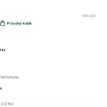
Váš účet
Prázdný košík
NÁKUPNÍ
KOŠÍK
1 ks
 VertuoLine.
e.
e
(>2 ks)