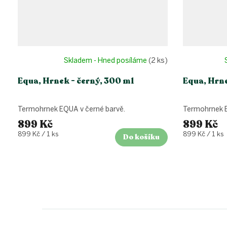
Skladem - Hned posíláme
(2 ks)
Equa, Hrnek - černý, 300 ml
Equa, Hrn
Termohrnek EQUA v černé barvě.
Termohrnek E
899 Kč
899 Kč
Měrná
Měrná
899 Kč / 1 ks
899 Kč / 1 ks
Do košíku
cena:
cena:
Z
á
p
a
t