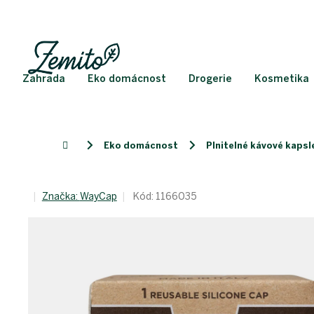
Přejít
na
obsah
Zahrada
Eko domácnost
Drogerie
Kosmetika
Eko domácnost
Plnitelné kávové kapsl
Domů
Značka:
WayCap
Kód:
1166035