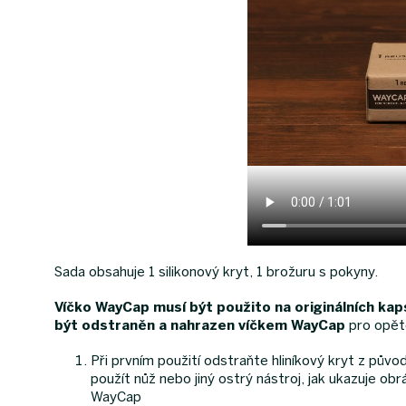
Sada obsahuje 1 silikonový kryt, 1 brožuru s pokyny.
Víčko WayCap musí být použito na originálních kaps
být odstraněn a nahrazen víčkem WayCap
pro opěto
Při prvním použití odstraňte hliníkový kryt z půvo
použít nůž nebo jiný ostrý nástroj, jak ukazuje obr
WayCap