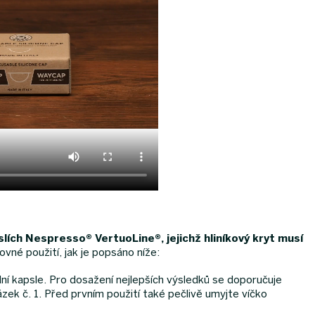
lích Nespresso® VertuoLine®, jejichž hliníkový kryt musí
vné použití, jak je popsáno níže:
dní kapsle. Pro dosažení nejlepších výsledků se doporučuje
ázek č. 1. Před prvním použití také pečlivě umyjte víčko