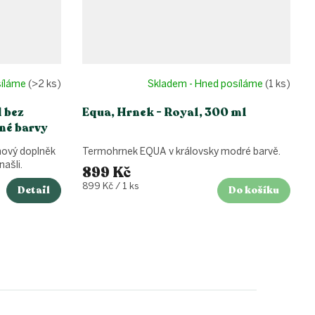
síláme
(>2 ks)
Skladem - Hned posíláme
(1 ks)
 bez
Equa, Hrnek - Royal, 300 ml
zné barvy
nový doplněk
Termohrnek EQUA v královsky modré barvě.
našli.
899 Kč
Měrná
899 Kč / 1 ks
Detail
Do košíku
cena: