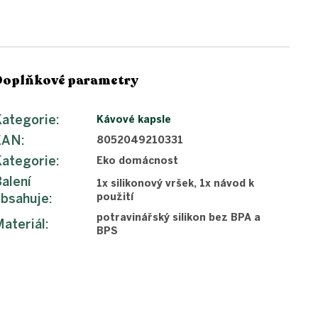
Doplňkové parametry
ategorie
:
Kávové kapsle
EAN
:
8052049210331
ategorie
:
Eko domácnost
alení
1x silikonový vršek, 1x návod k
bsahuje
:
použití
potravinářský silikon bez BPA a
ateriál
:
BPS