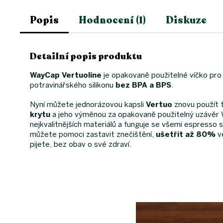
Popis
Hodnocení (1)
Diskuze
Detailní popis produktu
WayCap Vertuoline
je opakovaně použitelné víčko pr
potravinářského silikonu
bez BPA a BPS
.
Nyní můžete jednorázovou kapsli
Vertuo
znovu použít t
krytu
a jeho výměnou za opakovaně použitelný uzávěr Wa
nejkvalitnějších materiálů a funguje se všemi espresso
můžete pomoci zastavit znečištění,
ušetřit až 80%
ve
pijete, bez obav o své zdraví.