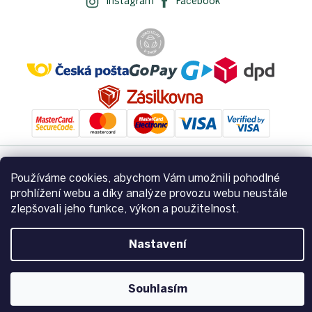
Instagram
Facebook
Používáme cookies, abychom Vám umožnili pohodlné
Vytvořil Shoptet
prohlížení webu a díky analýze provozu webu neustále
zlepšovali jeho funkce, výkon a použitelnost.
Copyright 2026
Zemito.cz
. Všechna práva vyhrazena.
Upravit
nastavení cookies
Nastavení
Souhlasím