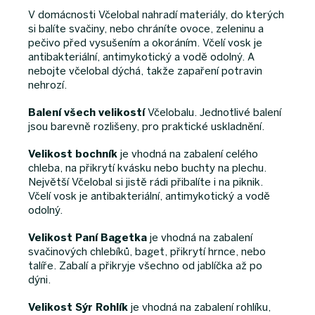
V domácnosti Včelobal nahradí materiály, do kterých
si balíte svačiny, nebo chráníte ovoce, zeleninu a
pečivo před vysušením a okoráním. Včelí vosk je
antibakteriální, antimykotický a vodě odolný. A
nebojte včelobal dýchá, takže zapaření potravin
nehrozí.
Balení všech velikostí
Včelobalu. Jednotlivé balení
jsou barevně rozlišeny, pro praktické uskladnění.
Velikost bochník
je vhodná na zabalení celého
chleba, na přikrytí kvásku nebo buchty na plechu.
Největší Včelobal si jistě rádi přibalíte i na piknik.
Včelí vosk je antibakteriální, antimykotický a vodě
odolný.
Velikost Paní Bagetka
je vhodná na zabalení
svačinových chlebíků, baget, přikrytí hrnce, nebo
talíře. Zabalí a přikryje všechno od jablíčka až po
dýni.
Velikost Sýr
Rohlík
je vhodná na zabalení rohlíku,