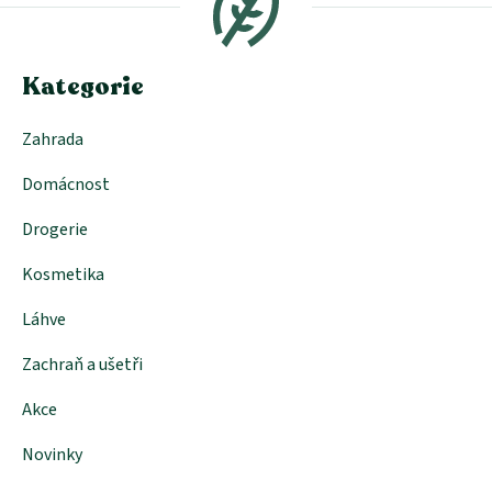
a
t
í
Kategorie
Zahrada
Domácnost
Drogerie
Kosmetika
Láhve
Zachraň a ušetři
Akce
Novinky