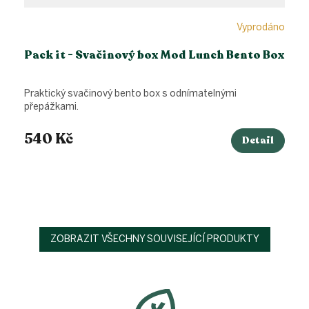
Vyprodáno
Pack it - Svačinový box Mod Lunch Bento Box
Praktický svačinový bento box s odnímatelnými
přepážkami.
540 Kč
Detail
ZOBRAZIT VŠECHNY SOUVISEJÍCÍ PRODUKTY
Z
á
p