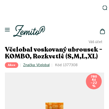
Přejít
na
obsah
Zahrada
Eko
domácnost
NÁK
Drogerie
Váš účet
KOŠ
Kosmetika
Včelobal voskovaný ubrousek -
Eko
KOMBO, Rozkvetlé (S,M,L,XL)
láhve
Akce
Akce
Značka:
Včelobal
Kód:
1377308
Zachraň
a ušetři
780
Kč
Novinky
–22
%
Vánoce
Přihlášení