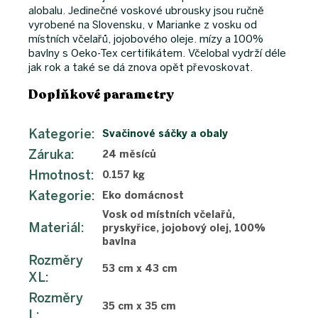
alobalu. Jedinečné voskové ubrousky jsou ručně
vyrobené na Slovensku, v Marianke z vosku od
místních včelařů, jojobového oleje. mízy a 100%
bavlny s Oeko-Tex certifikátem. Včelobal vydrží déle
jak rok a také se dá znova opět převoskovat.
Doplňkové parametry
Kategorie
:
Svačinové sáčky a obaly
Záruka
:
24 měsíců
Hmotnost
:
0.157 kg
Kategorie
:
Eko domácnost
Vosk od místních včelařů,
Materiál
:
pryskyřice, jojobový olej, 100%
bavlna
Rozměry
53 cm x 43 cm
XL
:
Rozměry
35 cm x 35 cm
L
: