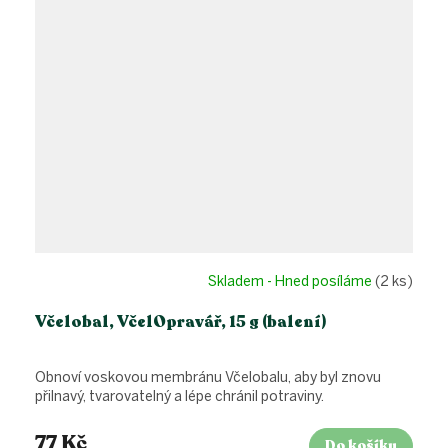
Skladem - Hned posíláme
(2 ks)
Včelobal, VčelOpravář, 15 g (balení)
Obnoví voskovou membránu Včelobalu, aby byl znovu
přilnavý, tvarovatelný a lépe chránil potraviny.
77 Kč
Do košíku