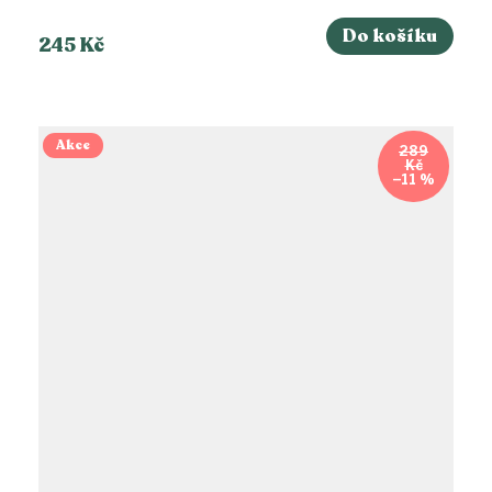
Do košíku
245 Kč
Akce
289
Kč
–11 %