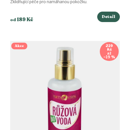
Zklidňující péče pro namáhanou pokožku.
Detail
189 Kč
od
Akce
219
Kč
až
–19 %