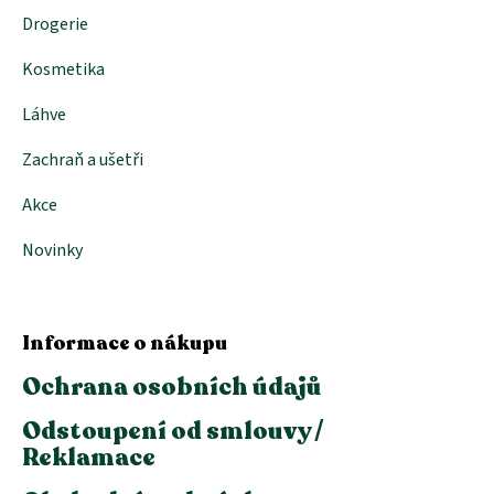
p
i
Drogerie
s
u
Kosmetika
Láhve
Zachraň a ušetři
Akce
Novinky
Informace o nákupu
Ochrana osobních údajů
Odstoupení od smlouvy /
Reklamace