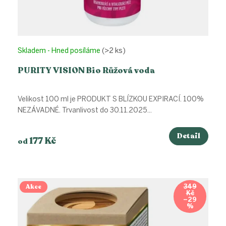
Skladem - Hned posíláme
(>2 ks)
PURITY VISION Bio Růžová voda
Velikost 100 ml je PRODUKT S BLÍZKOU EXPIRACÍ. 100%
NEZÁVADNÉ. Trvanlivost do 30.11.2025...
Detail
177 Kč
od
Akce
349
Kč
–29
%