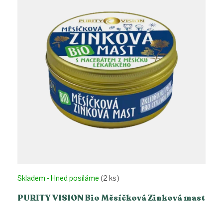
i
d
s
u
p
k
r
t
o
ů
d
u
k
t
ů
Skladem - Hned posíláme
(2 ks)
PURITY VISION Bio Měsíčková Zinková mast