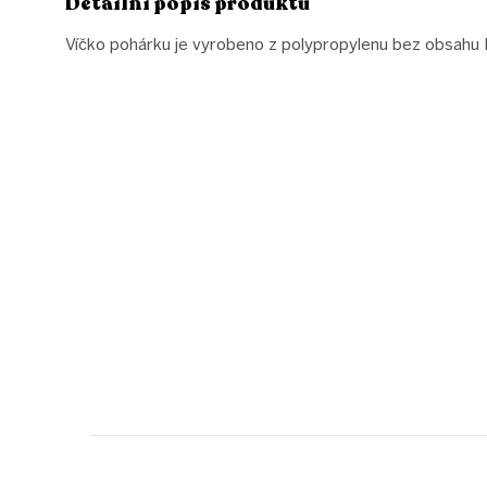
Detailní popis produktu
Víčko pohárku je vyrobeno z polypropylenu bez obsahu
Z
á
p
a
t