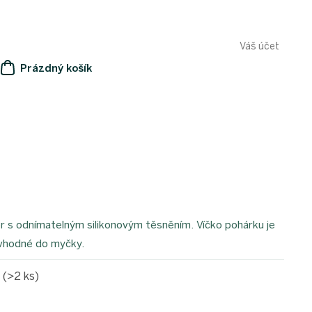
Váš účet
Prázdný košík
NÁKUPNÍ
KOŠÍK
r s odnímatelným silikonovým těsněním. Víčko pohárku je
 vhodné do myčky.
e
(>2 ks)