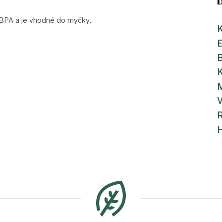
 BPA a je vhodné do myčky.
K
K
M