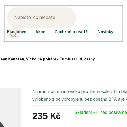
Eko láhve
Akce
Zachraň a ušetři
Novinky
lean Kanteen, Víčko na pohárek Tumbler Lid, černý
Náhradní ochranné víčko pro termošálek Tumble
vyrobeno z polypropylenu bez obsahu BPA a je
Skladem - Hned posílám
235 Kč
Měrná