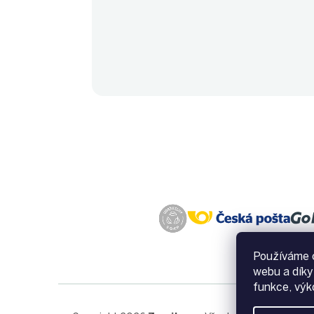
Používáme c
webu a díky
funkce, výk