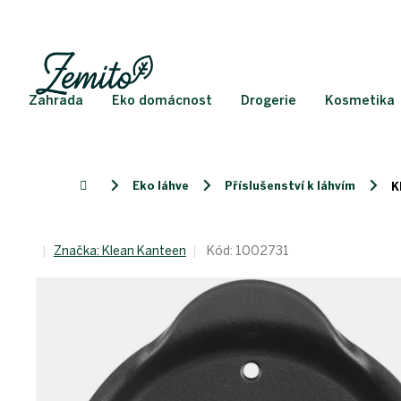
Přejít
na
obsah
Zahrada
Eko domácnost
Drogerie
Kosmetika
Eko láhve
Příslušenství k láhvím
Domů
K
Značka:
Klean Kanteen
Kód:
1002731