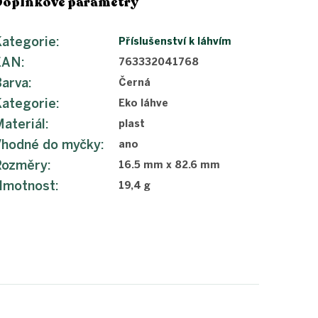
Doplňkové parametry
ategorie
:
Příslušenství k láhvím
EAN
:
763332041768
Barva
:
Černá
ategorie
:
Eko láhve
ateriál
:
plast
Vhodné do myčky
:
ano
Rozměry
:
16.5 mm x 82.6 mm
Hmotnost
:
19,4 g