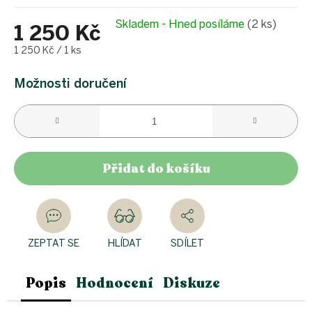
Skladem - Hned posíláme
(2 ks)
1 250 Kč
Měrná
1 250 Kč / 1 ks
cena:
Možnosti doručení
Přidat do košíku
ZEPTAT SE
HLÍDAT
SDÍLET
Popis
Hodnocení
Diskuze