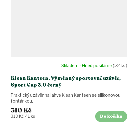
Skladem - Hned posíláme
(>2 ks)
Klean Kanteen, Výměnný sportovní uzávěr,
Sport Cap 3.0 černý
Praktický uzávěr na láhve Klean Kanteen se silikonovou
fontánkou.
310 Kč
Do košíku
Měrná
310 Kč / 1 ks
cena: