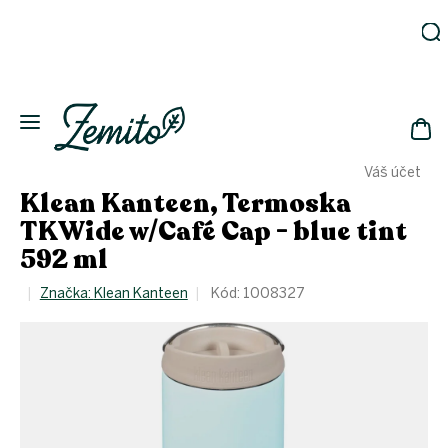
Přejít
na
obsah
Zahrada
Eko
domácnost
NÁK
Drogerie
Váš účet
KOŠ
Kosmetika
Klean Kanteen, Termoska
Eko
TKWide w/Café Cap - blue tint
láhve
592 ml
Akce
Značka:
Klean Kanteen
Kód:
1008327
Zachraň
a ušetři
Novinky
Vánoce
Přihlášení