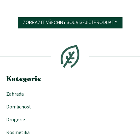
ZOBRAZIT VŠECHNY SOUVISEJÍCÍ PRODUKTY
Z
á
p
a
t
í
Kategorie
Zahrada
Domácnost
Drogerie
Kosmetika